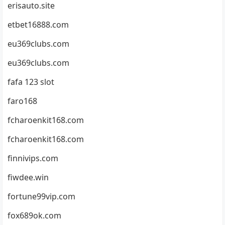
erisauto.site
etbet16888.com
eu369clubs.com
eu369clubs.com
fafa 123 slot
faro168
fcharoenkit168.com
fcharoenkit168.com
finnivips.com
fiwdee.win
fortune99vip.com
fox689ok.com