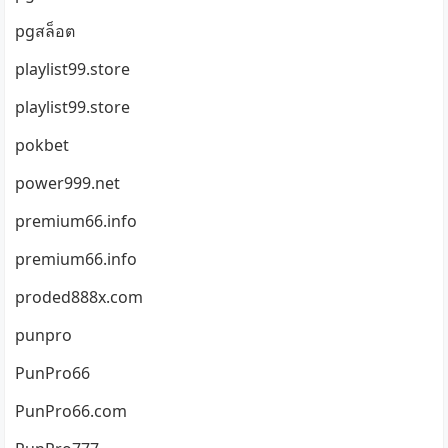
pgสล็อต
playlist99.store
playlist99.store
pokbet
power999.net
premium66.info
premium66.info
proded888x.com
punpro
PunPro66
PunPro66.com