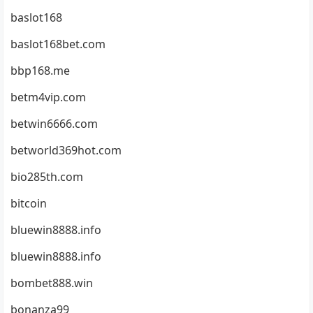
baslot168
baslot168bet.com
bbp168.me
betm4vip.com
betwin6666.com
betworld369hot.com
bio285th.com
bitcoin
bluewin8888.info
bluewin8888.info
bombet888.win
bonanza99