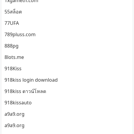
1xgameth.com
55สล็อต
77UFA
789pluss.com
888pg
8lots.me
918Kiss
918kiss login download
918kiss ดาวน์โหลด
918kissauto
a9a9.org
a9a9.org