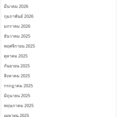
มีนาคม 2026
กุมภาพันธ์ 2026
มกราคม 2026
ธันวาคม 2025
พฤศจิกายน 2025
ตุลาคม 2025
กันยายน 2025
สิงหาคม 2025
กรกฎาคม 2025
มิถุนายน 2025
พฤษภาคม 2025
เมษายน 2025