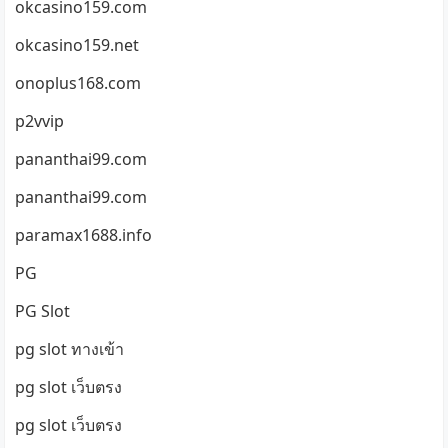
okcasino159.com
okcasino159.net
onoplus168.com
p2vvip
pananthai99.com
pananthai99.com
paramax1688.info
PG
PG Slot
pg slot ทางเข้า
pg slot เว็บตรง
pg slot เว็บตรง