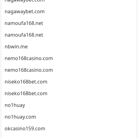
nagawaybet.com
namoufa168.net
namoufa168.net
nbwin.me
nemo168casino.com
nemo168casino.com
niseko168bet.com
niseko168bet.com
no1huay
no1huay.com
okcasino159.com