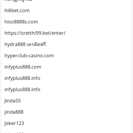
hi6bet.com
hiso8888s.com
https://sretthi99.bet/enter/
hydra888 เครดิตฟรี
hyperclub-casino.com
infyplus888.com
infyplus888.info
infyplus888.info
Jinda55
jinda888
Joker123