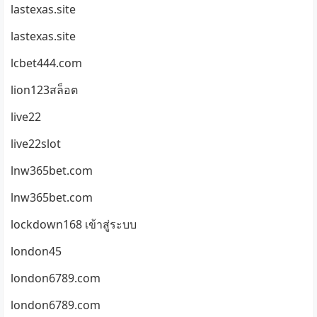
lastexas.site
lastexas.site
lcbet444.com
lion123สล็อต
live22
live22slot
lnw365bet.com
lnw365bet.com
lockdown168 เข้าสู่ระบบ
london45
london6789.com
london6789.com