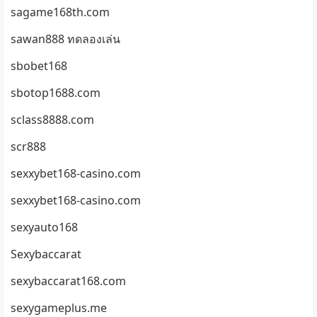
sagame168th.com
sawan888 ทดลองเล่น
sbobet168
sbotop1688.com
sclass8888.com
scr888
sexxybet168-casino.com
sexxybet168-casino.com
sexyauto168
Sexybaccarat
sexybaccarat168.com
sexygameplus.me