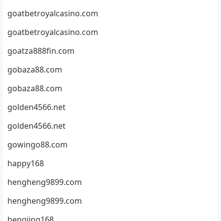
goatbetroyalcasino.com
goatbetroyalcasino.com
goatza888fin.com
gobaza88.com
gobaza88.com
golden4566.net
golden4566.net
gowingo88.com
happy168
hengheng9899.com
hengheng9899.com
hengjing168