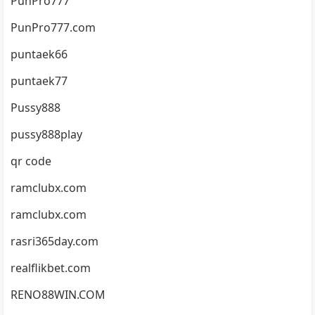
PunPro777
PunPro777.com
puntaek66
puntaek77
Pussy888
pussy888play
qr code
ramclubx.com
ramclubx.com
rasri365day.com
realflikbet.com
RENO88WIN.COM