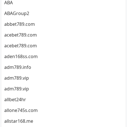
ABA
ABAGroup2
abbet789.com
acebet789.com
acebet789.com
aden168ss.com
adm789.info
adm789.vip
adm789.vip
allbet24hr
allone745s.com
allstar168.me