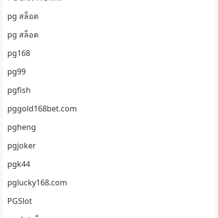
pg สล็อต
pg สล็อต
pg168
pg99
pgfish
pggold168bet.com
pgheng
pgjoker
pgk44
pglucky168.com
PGSlot