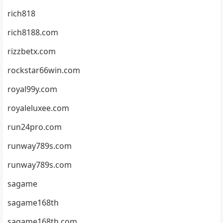
rich818
rich8188.com
rizzbetx.com
rockstar66win.com
royal99y.com
royaleluxee.com
run24pro.com
runway789s.com
runway789s.com
sagame
sagame168th
sagame168th.com