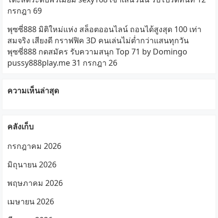
กรกฎา 69
พุซซี่888 มิติใหม่แห่ง สล็อตออนไลน์ ถอนได้สูงสุด 100 เท่า
สมจริง เสียงดี กราฟฟิค 3D คนเล่นไม่ต่ำกว่าแสนทุกวัน
พุซซี่888 กดสมัคร รับความสนุก Top 71 by Domingo
pussy888play.me 31 กรกฎา 26
ความเห็นล่าสุด
คลังเก็บ
กรกฎาคม 2026
มิถุนายน 2026
พฤษภาคม 2026
เมษายน 2026