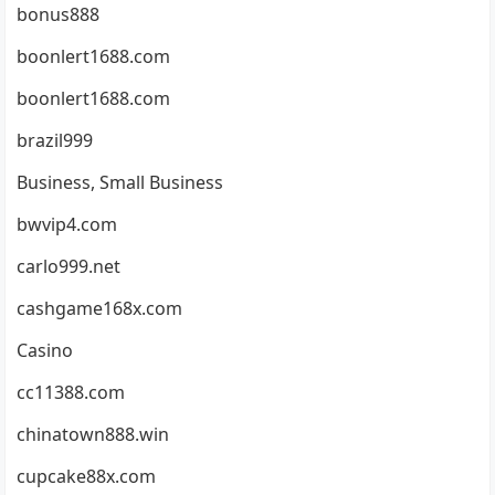
bonus888
boonlert1688.com
boonlert1688.com
brazil999
Business, Small Business
bwvip4.com
carlo999.net
cashgame168x.com
Casino
cc11388.com
chinatown888.win
cupcake88x.com