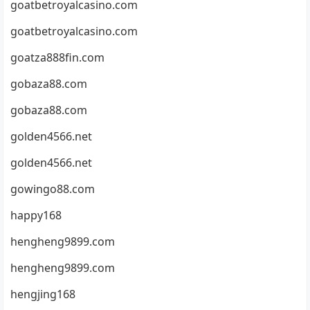
goatbetroyalcasino.com
goatbetroyalcasino.com
goatza888fin.com
gobaza88.com
gobaza88.com
golden4566.net
golden4566.net
gowingo88.com
happy168
hengheng9899.com
hengheng9899.com
hengjing168