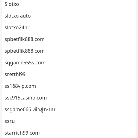
Slotxo
slotxo auto
slotxo24hr
spbetflik888.com
spbetflik888.com
sqgame555s.com
sretthi99
ss168vip.com
ssc915casino.com
ssgame666 เข้าสู่ระบบ
ssru
starrich99.com