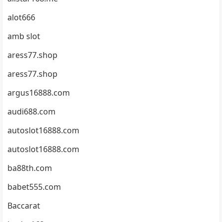
alot666
amb slot
aress77.shop
aress77.shop
argus16888.com
audi688.com
autoslot16888.com
autoslot16888.com
ba88th.com
babet555.com
Baccarat