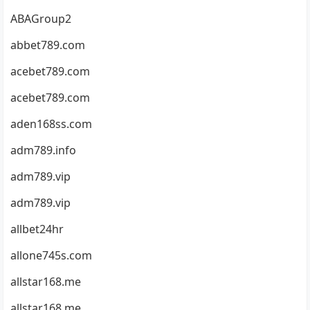
ABAGroup2
abbet789.com
acebet789.com
acebet789.com
aden168ss.com
adm789.info
adm789.vip
adm789.vip
allbet24hr
allone745s.com
allstar168.me
allstar168.me