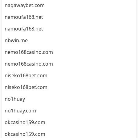
nagawaybet.com
namoufa168.net
namoufa168.net
nbwin.me
nemo168casino.com
nemo168casino.com
niseko168bet.com
niseko168bet.com
no1huay
no1huay.com
okcasino159.com
okcasino159.com