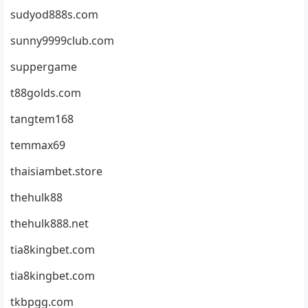
sudyod888s.com
sunny9999club.com
suppergame
t88golds.com
tangtem168
temmax69
thaisiambet.store
thehulk88
thehulk888.net
tia8kingbet.com
tia8kingbet.com
tkbpgg.com