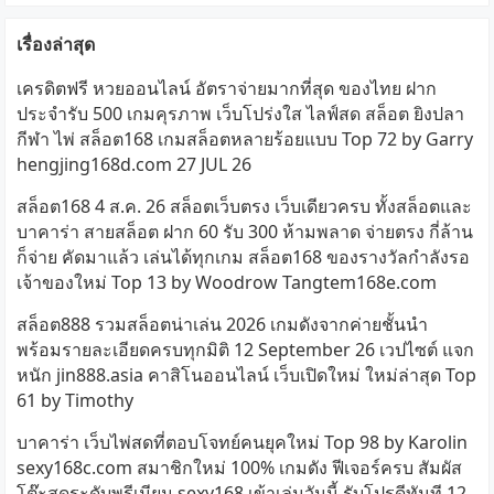
เรื่องล่าสุด
เครดิตฟรี หวยออนไลน์ อัตราจ่ายมากที่สุด ของไทย ฝาก
ประจำรับ 500 เกมคุรภาพ เว็บโปร่งใส ไลฟ์สด สล็อต ยิงปลา
กีฬา ไพ่ สล็อต168 เกมสล็อตหลายร้อยแบบ Top 72 by Garry
hengjing168d.com 27 JUL 26
สล็อต168 4 ส.ค. 26 สล็อตเว็บตรง เว็บเดียวครบ ทั้งสล็อตและ
บาคาร่า สายสล็อต ฝาก 60 รับ 300 ห้ามพลาด จ่ายตรง กี่ล้าน
ก็จ่าย คัดมาแล้ว เล่นได้ทุกเกม สล็อต168 ของรางวัลกำลังรอ
เจ้าของใหม่ Top 13 by Woodrow Tangtem168e.com
สล็อต888 รวมสล็อตน่าเล่น 2026 เกมดังจากค่ายชั้นนำ
พร้อมรายละเอียดครบทุกมิติ 12 September 26 เวปไซต์ แจก
หนัก jin888.asia คาสิโนออนไลน์ เว็บเปิดใหม่ ใหม่ล่าสุด Top
61 by Timothy
บาคาร่า เว็บไพ่สดที่ตอบโจทย์คนยุคใหม่ Top 98 by Karolin
sexy168c.com สมาชิกใหม่ 100% เกมดัง ฟีเจอร์ครบ สัมผัส
โต๊ะสดระดับพรีเมียม sexy168 เข้าเล่นวันนี้ รับโปรดีทันที 12