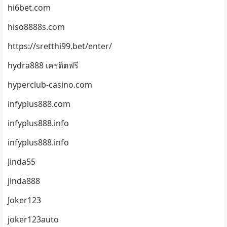
hi6bet.com
hiso8888s.com
https://sretthi99.bet/enter/
hydra888 เครดิตฟรี
hyperclub-casino.com
infyplus888.com
infyplus888.info
infyplus888.info
Jinda55
jinda888
Joker123
joker123auto