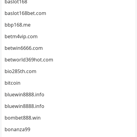
baslot168
baslot168bet.com
bbp168.me
betm4vip.com
betwin6666.com
betworld369hot.com
bio285th.com
bitcoin
bluewin8888.info
bluewin8888.info
bombet888.win
bonanza99