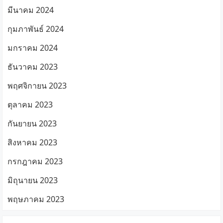
มีนาคม 2024
กุมภาพันธ์ 2024
มกราคม 2024
ธันวาคม 2023
พฤศจิกายน 2023
ตุลาคม 2023
กันยายน 2023
สิงหาคม 2023
กรกฎาคม 2023
มิถุนายน 2023
พฤษภาคม 2023