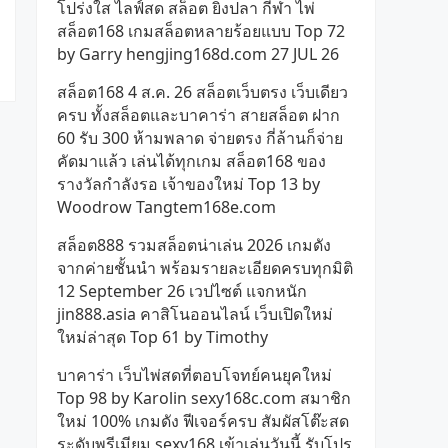
โปร่งใส ไลฟ์สด สล็อต ยิงปลา กีฬา ไพ่
สล็อต168 เกมสล็อตหลายร้อยแบบ Top 72
by Garry hengjing168d.com 27 JUL 26
สล็อต168 4 ส.ค. 26 สล็อตเว็บตรง เว็บเดียว
ครบ ทั้งสล็อตและบาคาร่า สายสล็อต ฝาก
60 รับ 300 ห้ามพลาด จ่ายตรง กี่ล้านก็จ่าย
คัดมาแล้ว เล่นได้ทุกเกม สล็อต168 ของ
รางวัลกำลังรอ เจ้าของใหม่ Top 13 by
Woodrow Tangtem168e.com
สล็อต888 รวมสล็อตน่าเล่น 2026 เกมดัง
จากค่ายชั้นนำ พร้อมรายละเอียดครบทุกมิติ
12 September 26 เวปไซต์ แจกหนัก
jin888.asia คาสิโนออนไลน์ เว็บเปิดใหม่
ใหม่ล่าสุด Top 61 by Timothy
บาคาร่า เว็บไพ่สดที่ตอบโจทย์คนยุคใหม่
Top 98 by Karolin sexy168c.com สมาชิก
ใหม่ 100% เกมดัง ฟีเจอร์ครบ สัมผัสโต๊ะสด
ระดับพรีเมียม sexy168 เข้าเล่นวันนี้ รับโปร