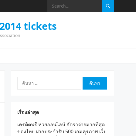
 2014 tickets
association
ค้นหา
สำหรับ:
เรื่องล่าสุด
เครดิตฟรี หวยออนไลน์ อัตราจ่ายมากที่สุด
ของไทย ฝากประจำรับ 500 เกมคุรภาพ เว็บ