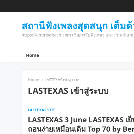
สถานีฟังเพลงสุดสนุก เต็มด
https://antirisdeach.com เชิญมารับฟังเพลง และร่วมเล่นเกม
Home
Home
LASTEXAS เข้าสู่ระบบ
LASTEXAS เข้าสู่ระบบ
LASTEXAS.SITE
LASTEXAS 3 June LASTEXAS เย็นน
ถอนง่ายเหมือนเดิม Top 70 by B