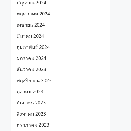
มิถุนายน 2024
พฤษภาคม 2024
เมษายน 2024
มีนาคม 2024
กุมภาพันธ์ 2024
มกราคม 2024
ธันวาคม 2023
พฤศจิกายน 2023
ตุลาคม 2023
กันยายน 2023
สิงหาคม 2023
กรกฎาคม 2023