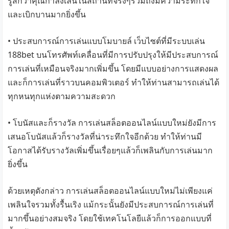
รู้สึกว่าคุณกำลังเล่นในสถานที่จริงๆรวมถึงมีความระทึกใจ
และเบิกบานมากยิ่งขึ้น
• ประสบการณ์การเล่นแบบโมบายล์ เว็บไซต์ที่มีระบบเล่น
188bet บนโทรศัพท์เคลื่อนที่มีการปรับปรุงให้มีประสบการณ์
การเล่นที่เหมือนจริงมากเพิ่มขึ้น โดยมีแบบอย่างการแสดงผล
และก็การเล่นที่ราวบนคอมพิวเตอร์ ทำให้ท่านสามารถเล่นได้
ทุกหนทุกแห่งตามความสะดวก
• โบนัสและก็รางวัล การเล่นสล็อตออนไลน์แบบใหม่ยังมีการ
เสนอโบนัสแล้วก็รางวัลที่น่าระทึกใจอีกด้วย ทำให้ท่านมี
โอกาสได้รับรางวัลเพิ่มขึ้นเรื่อยๆแล้วก็เพลินกับการเล่นมาก
ยิ่งขึ้น
ด้วยเหตุดังกล่าว การเล่นสล็อตออนไลน์แบบใหม่ไม่เพียงแค่
เพลินใจรวมทั้งรื้นเริง แม้กระนั้นยังมีประสบการณ์การเล่นที่
มากขึ้นอย่างสมจริง โดยใช้เทคโนโลยีแล้วก็การออกแบบที่