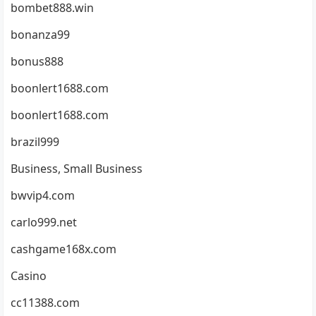
bombet888.win
bonanza99
bonus888
boonlert1688.com
boonlert1688.com
brazil999
Business, Small Business
bwvip4.com
carlo999.net
cashgame168x.com
Casino
cc11388.com