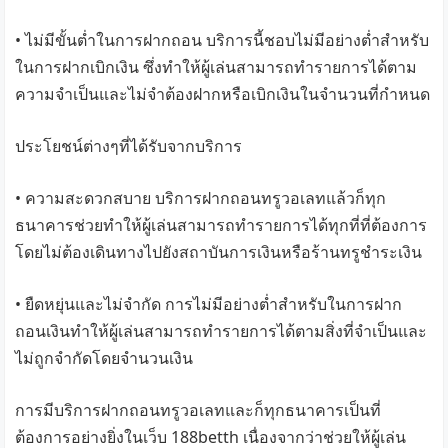
• ไม่มีขั้นต่ำในการฝากถอน บริการนี้ชอบไม่มีอย่างต่ำสำหรับ
ในการฝากเบิกเงิน ซึ่งทำให้ผู้เล่นสามารถทำรายการได้ตาม
ความจำเป็นและไม่จำต้องฝากหรือเบิกเงินในจำนวนที่กำหนด
ประโยชน์ต่างๆที่ได้รับจากบริการ
• ความสะดวกสบาย บริการฝากถอนทรูวอเลทแล้วก็ทุก
ธนาคารช่วยทำให้ผู้เล่นสามารถทำรายการได้ทุกที่ที่ต้องการ
โดยไม่ต้องเดินทางไปยังสถาบันการเงินหรือร้านทรูชำระเงิน
• ยืดหยุ่นและไม่จำกัด การไม่มีอย่างต่ำสำหรับในการฝาก
ถอนเงินทำให้ผู้เล่นสามารถทำรายการได้ตามสิ่งที่จำเป็นและ
ไม่ถูกจำกัดโดยจำนวนเงิน
การมีบริการฝากถอนทรูวอเลทและก็ทุกธนาคารเป็นที่
ต้องการอย่างยิ่งในเว็บ 188betth เนื่องจากว่าช่วยให้ผู้เล่น