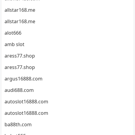
allstar168.me
allstar168.me
alot666
amb slot
aress77.shop
aress77.shop
argus16888.com
audi688.com
autoslot16888.com
autoslot16888.com
ba88th.com