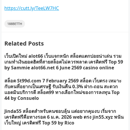
https://cutt.ly/TeeLW7HC
188BETTH
Related Posts
เว็บเปิดใหม่ alot66 เว็บแจกหนัก สล็อตแตกบ่อยน่าเล่น รวม
เกมทำเงินยอดฮิตที่สายสล็อตไม่ควรพลาด เครดิตฟรี Top 59
by Sammie alot66.net 6 June 2569 casino online
สล็อต St99d.com 7 February 2569 สล็อต เว็บตรง เหมาะ
กับคนที่อยากเป็นเศรษฐี รับเงินคืน 0.3% ฝาก-ถอน สะดวก
แอดมินบริการดี สล็อต99 ทางเลือกใหม่ของการลงทุน Top
44 by Consuelo
Jinda55 สล็อตสำหรับคนชอบลุ้น แต่อยากคุมงบ เริ่มจาก
เครดิตฟรีคือทางรอด 6 ม.ค. 2026 web ตรง jin55.xyz พนัน
เว็บใหญ่ เครดิตฟรี Top 59 by Rico