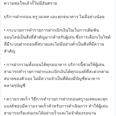
ความพอใจแล้วก็ไม่มีอันตราย
บริการฝากถอน ทรูวอเลท และทุกธนาคาร ไม่มีอย่างน้อย
• กระบวนการทำรายการฝากเบิกเงินในเว็บการเดิมพัน
ออนไลน์เป็นสิ่งที่สำคัญมากสำหรับผู้เล่น ซึ่งการเลือกเว็บไซต์
ที่มีระบบฝากถอนที่สบายและไม่มีอย่างต่ำเป็นสิ่งที่มีความ
สำคัญ
• การฝากรวมทั้งถอนได้ทุกธนาคาร บริการนี้ช่วยให้ผู้เล่น
สามารถทำรายการฝากและเบิกเงินได้ทุกแบงค์ที่สะดวกตาม
สบายของตัวเอง ไม่มีความจำเป็นที่ต้องมีบัญชีธนาคาร
หลายๆบัญชี
• ความรวดเร็ว วิธีการทำรายการฝากถอนทรูวอเลทและทุก
แบงค์ชอบมีความรวดเร็วสำหรับการดำเนินการ ทำให้ผู้เล่น
สามารถเริ่มเล่นเกมได้อย่างเร็วและไม่จำต้องรอนาน