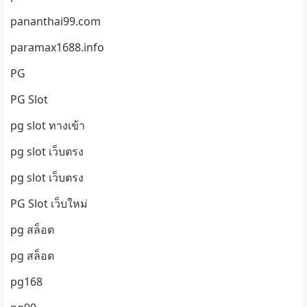
pananthai99.com
paramax1688.info
PG
PG Slot
pg slot ทางเข้า
pg slot เว็บตรง
pg slot เว็บตรง
PG Slot เว็บใหม่
pg สล็อต
pg สล็อต
pg168