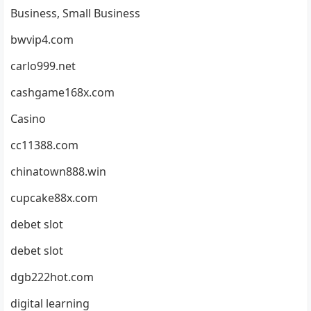
Business, Small Business
bwvip4.com
carlo999.net
cashgame168x.com
Casino
cc11388.com
chinatown888.win
cupcake88x.com
debet slot
debet slot
dgb222hot.com
digital learning