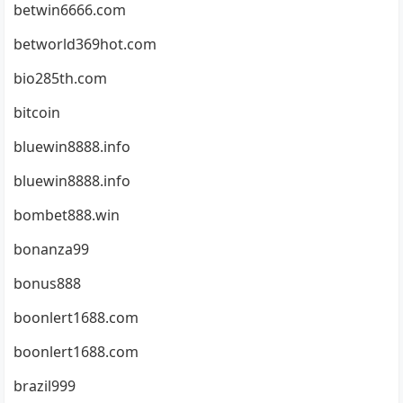
betwin6666.com
betworld369hot.com
bio285th.com
bitcoin
bluewin8888.info
bluewin8888.info
bombet888.win
bonanza99
bonus888
boonlert1688.com
boonlert1688.com
brazil999