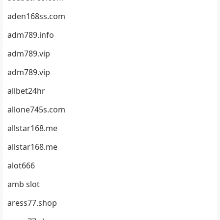
aden168ss.com
adm789.info
adm789.vip
adm789.vip
allbet24hr
allone745s.com
allstar168.me
allstar168.me
alot666
amb slot
aress77.shop