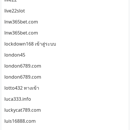
live22slot
lnw365bet.com
lnw365bet.com
lockdown168 เข้าสู่ระบบ
london45
london6789.com
london6789.com
lotto432 ทางเข้า
luca333.info
luckycat789.com
luis16888.com