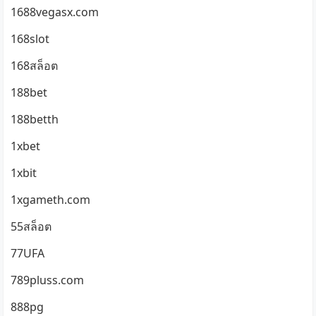
1688vegasx.com
168slot
168สล็อต
188bet
188betth
1xbet
1xbit
1xgameth.com
55สล็อต
77UFA
789pluss.com
888pg