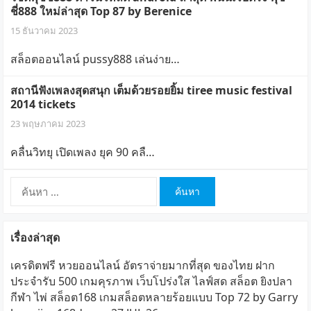
ชี่888 ใหม่ล่าสุด Top 87 by Berenice
15 ธันวาคม 2023
สล็อตออนไลน์ pussy888 เล่นง่าย…
สถานีฟังเพลงสุดสนุก เต็มด้วยรอยยิ้ม tiree music festival
2014 tickets
23 พฤษภาคม 2023
คลื่นวิทยุ เปิดเพลง ยุค 90 คลื…
ค้นหา
สำหรับ:
เรื่องล่าสุด
เครดิตฟรี หวยออนไลน์ อัตราจ่ายมากที่สุด ของไทย ฝาก
ประจำรับ 500 เกมคุรภาพ เว็บโปร่งใส ไลฟ์สด สล็อต ยิงปลา
กีฬา ไพ่ สล็อต168 เกมสล็อตหลายร้อยแบบ Top 72 by Garry