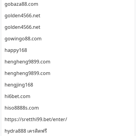
gobaza88.com
golden4566.net
golden4566.net
gowingo88.com
happy168
hengheng9899.com
hengheng9899.com
hengjing168
hi6bet.com
hiso8888s.com
https://sretthi99.bet/enter/
hydra888 เครดิตฟรี