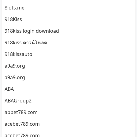
8lots.me
918Kiss
918kiss login download
918kiss ดาวน์โหลด
918kissauto
a9a9.org
a9a9.org
ABA
ABAGroup2
abbet789.com
acebet789.com
acebet789.com