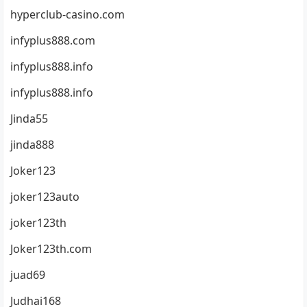
hyperclub-casino.com
infyplus888.com
infyplus888.info
infyplus888.info
Jinda55
jinda888
Joker123
joker123auto
joker123th
Joker123th.com
juad69
Judhai168