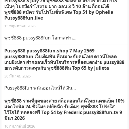
Pussy888 8 July 26 พุซซี่888 ช่องทาง สร้างรายได้ กำไร
เน้นๆ โปรปังกำไรงาม ฝาก-ถอน 3 วิ 10 ล้าน ก็ถอนได้
พุซซี่888 สมัคร รับโปรโมชั่นพิเศษ Top 51 by Ophelia
Pussy888fun.live
15 พฤษภาคม 2026
พุซซี่888 pussy888fun โอกาสทำเ…
Pussy888 pussy888fun.shop 7 May 2569
pussy888fun เว็บเดิมพัน ที่เหมาะกับคนไทย ดาวน์โหลด
เกมยิงปลา ฝากถอนเร็วทันใจบริการสล็อตแตกง่าย pussy888
ยกระดับการลงทุนกับ พุซซี่888ฟัน Top 65 by Julieta
30 มีนาคม 2026
Pussy888fun พนันออนไลน์ได้เงิน…
พุซซี่888 รวมที่สุดของค่าย สล็อตออนไลน์ไทย แคชแบ็ค 10%
แจกโบนัส 24 ชั่วโมง เปย์หนัก รับเต็มๆ พุซซี่888 โปร่งใส
ไว้ใจได้ ทดลองฟรี Top 54 by Frederic pussy888fun.tv 9
มีนา 2026
10 กุมภาพันธ์ 2026