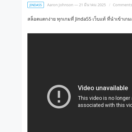
Aaron Johnson
—
21 มีนาคม 2025
Comments 
JINDA55
สล็อตแตกง่าย ทุกเกมที่ Jinda55 เว็บแท้ ที่นำเข้า