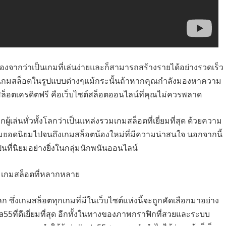
ื่องจากว่าเป็นเกมที่เล่นง่ายและก็สามารถสร้างรายได้อย่างรวดเร็ว
การเกมสล็อตในรูปแบบต่างๆแม้กระนั้นถ้าหากคุณกำลังมองหาความ
สล็อตเครดิตฟรี คือเว็บไซต์สล็อตออนไลน์ที่คุณไม่ควรพลาด
ผู้เล่นทั่วทั้งโลกว่าเป็นแหล่งรวมเกมสล็อตที่เยี่ยมที่สุด ด้วยความ
เกมยอดนิยมไปจนถึงเกมสล็อตน้องใหม่ที่มีความน่าสนใจ นอกจากนี้
เป็นที่นิยมอย่างยิ่งในกลุ่มนักพนันออนไลน์
ย เกมสล็อตที่หลากหลาย
ซึ่งเกมสล็อตทุกเกมที่มีในเว็บไซต์แห่งนี้จะถูกคัดเลือกมาอย่าง
da55ที่ดีเยี่ยมที่สุด อีกทั้งในทางของภาพกราฟิกที่สวยและระบบ