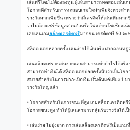
เล่นฟรีโดยไม่ต้องลงทุน ผู้เล่นสามารถทดสอบเล่นเกม
โอกาสดีสำหรับการทดสอบเกมใหม่ๆเพิ่มจังหวะสำหรั
รางวัลมากเพิ่มขึ้น เพราะว่ามีเครดิตให้เล่นเพิ่มมาก
ว่าไม่ต้องแชร์ข้อมูลส่วนตัวหรือโพสต์บนโซเชียลเน็ต
เคยเล่นเกม
สล็อตเครดิตฟรี
มาก่อน เครดิตฟรี 50 จะช
สล็อต แตกหลายครั้ง เล่นง่ายได้เงินจริง ฝากถอนทรูว
เล่นสล็อตเพราะเล่นง่ายและสามารถทำกำไรได้จริง
สามารถทำเงินได้ สล็อต แตกบ่อยครั้งนับว่าเป็นโอกาส
สบายสำหรับในการฝาก-เบิกเงิน เริ่มต้นแค่เพียง 1
รางวัลใหญ่แล้ว
• โอกาสสำหรับในการชนะที่สูง เกมสล็อตเครดิตฟรีที่แ
โอกาสชนะสูง ทำให้ผู้เล่นสามารถลุ้นรับรางวัลได้เ
• เล่นง่าย ไม่ยุ่งยาก การเล่นสล็อตเครดิตฟรีเป็นเก