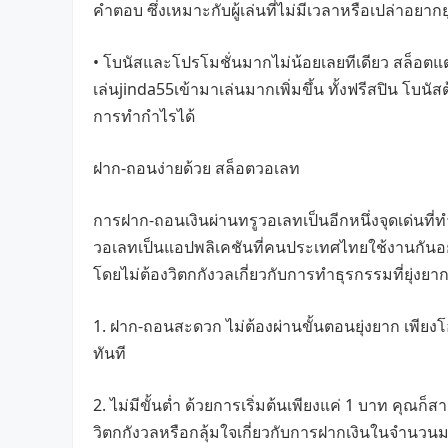
คำตอบ ซึ่งเหมาะกับผู้เล่นที่ไม่มีเวลาหรือเปล่าอยาก
• โบนัสและโปรโมชั่นมากไม่น้อยเลยทีเดียว สล็อตแ
เล่นjinda55เข้ามาเล่นมากเพิ่มขึ้น ทั้งฟรีสปิน โบนั
การทำกำไรได้
ฝาก-ถอนง่ายด้วย สล็อตวอเลท
การฝาก-ถอนเงินผ่านทรูวอเลทเป็นอีกหนึ่งจุดเด่นที่
วอเลทเป็นแอปพลิเคชันที่คนประเทศไทยใช้งานกันอย
โดยไม่ต้องวิตกกังวลเกี่ยวกับการทำธุรกรรมที่ยุ่งยา
1. ฝาก-ถอนสะดวก ไม่ต้องผ่านขั้นตอนยุ่งยาก เพีย
ทันที
2. ไม่มีขั้นต่ำ ด้วยการเริ่มต้นเพียงแค่ 1 บาท คุณก
วิตกกังวลหรือกลุ้มใจเกี่ยวกับการฝากเงินในจำนวน