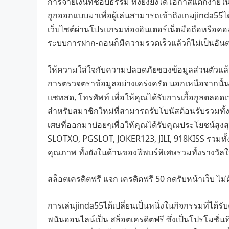
การจ่ายเงินที่ชอบธรรม ทั้งยังยังได้โอกาสแตกง่าย
ถูกออกแบบมาเพื่อผู้เล่นสามารถเข้าถึงเกมjinda55ไ
เว็บไซต์ผ่านโปรแกรมท่องอินเตอร์เน็ตมือถือหรือคอม
ระบบการฝาก-ถอนก็มีความรวดเร็วแล้วก็ไม่เป็นอันต
ให้ความใส่ใจกับความปลอดภัยของข้อมูลส่วนตัวแล้วก
การตรวจตราข้อมูลอย่างเคร่งครัด นอกเหนือจากนั้น
แชทสด, โทรศัพท์ เพื่อให้คุณได้รับการเกื้อกูลตลอด
สำหรับสมาชิกใหม่ที่สามารถรับโบนัสต้อนรับรวมทั้งเค
เศษที่ออกมาบ่อยๆเพื่อให้คุณได้รับคุณประโยชน์สูงส
SLOTXO, PGSLOT, JOKER123, JILI, 918KISS รวมทั้งอื่
คุณภาพ ทั้งยังในด้านของฟีพบร์พิเศษรวมทั้งรางวัล
สล็อตเครดิตฟรี แจก เครดิตฟรี 50 กดรับหน้าเว็บ ไม่
การเล่นjinda55ได้เปลี่ยนเป็นหนึ่งในกิจกรรมที่ได้รับคว
พนันออนไลน์เป็น สล็อตเครดิตฟรี ซึ่งเป็นโปรโมชั่น