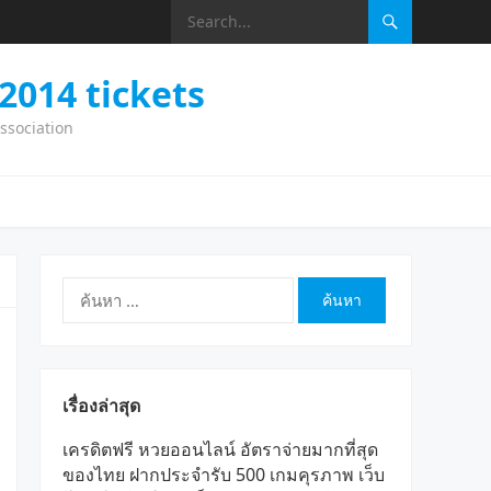
 2014 tickets
association
ค้นหา
สำหรับ:
เรื่องล่าสุด
เครดิตฟรี หวยออนไลน์ อัตราจ่ายมากที่สุด
ของไทย ฝากประจำรับ 500 เกมคุรภาพ เว็บ