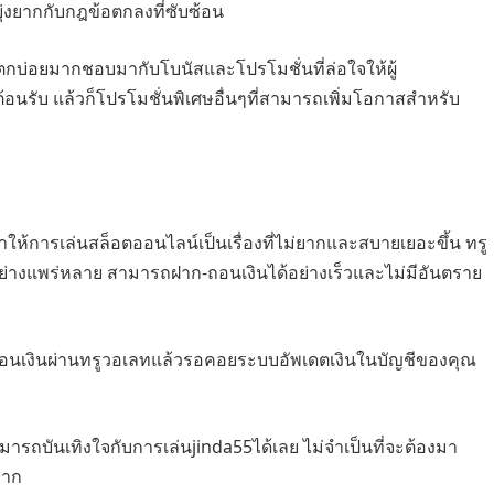
ยุ่งยากกับกฎข้อตกลงที่ซับซ้อน
ตกบ่อยมากชอบมากับโบนัสและโปรโมชั่นที่ล่อใจให้ผู้
สต้อนรับ แล้วก็โปรโมชั่นพิเศษอื่นๆที่สามารถเพิ่มโอกาสสำหรับ
ทำให้การเล่นสล็อตออนไลน์เป็นเรื่องที่ไม่ยากและสบายเยอะขึ้น ทรู
่างแพร่หลาย สามารถฝาก-ถอนเงินได้อย่างเร็วและไม่มีอันตราย
ก
งโอนเงินผ่านทรูวอเลทแล้วรอคอยระบบอัพเดตเงินในบัญชีของคุณ
็สามารถบันเทิงใจกับการเล่นjinda55ได้เลย ไม่จำเป็นที่จะต้องมา
มาก