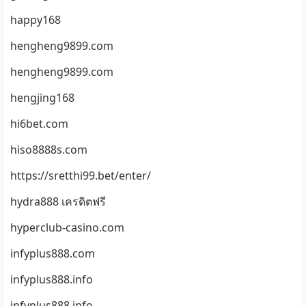
happy168
hengheng9899.com
hengheng9899.com
hengjing168
hi6bet.com
hiso8888s.com
https://sretthi99.bet/enter/
hydra888 เครดิตฟรี
hyperclub-casino.com
infyplus888.com
infyplus888.info
infyplus888.info