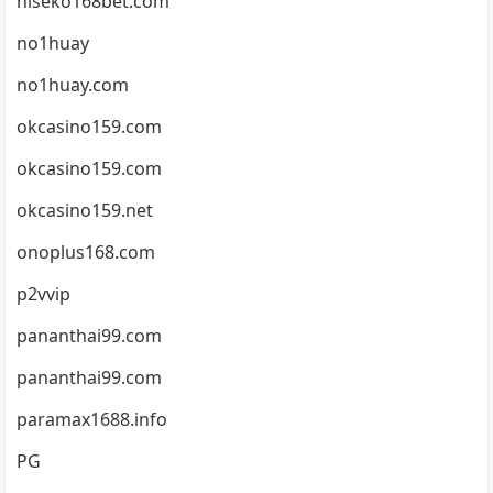
niseko168bet.com
no1huay
no1huay.com
okcasino159.com
okcasino159.com
okcasino159.net
onoplus168.com
p2vvip
pananthai99.com
pananthai99.com
paramax1688.info
PG