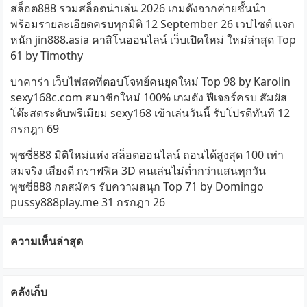
สล็อต888 รวมสล็อตน่าเล่น 2026 เกมดังจากค่ายชั้นนำ
พร้อมรายละเอียดครบทุกมิติ 12 September 26 เวปไซต์ แจก
หนัก jin888.asia คาสิโนออนไลน์ เว็บเปิดใหม่ ใหม่ล่าสุด Top
61 by Timothy
บาคาร่า เว็บไพ่สดที่ตอบโจทย์คนยุคใหม่ Top 98 by Karolin
sexy168c.com สมาชิกใหม่ 100% เกมดัง ฟีเจอร์ครบ สัมผัส
โต๊ะสดระดับพรีเมียม sexy168 เข้าเล่นวันนี้ รับโปรดีทันที 12
กรกฎา 69
พุซซี่888 มิติใหม่แห่ง สล็อตออนไลน์ ถอนได้สูงสุด 100 เท่า
สมจริง เสียงดี กราฟฟิค 3D คนเล่นไม่ต่ำกว่าแสนทุกวัน
พุซซี่888 กดสมัคร รับความสนุก Top 71 by Domingo
pussy888play.me 31 กรกฎา 26
ความเห็นล่าสุด
คลังเก็บ