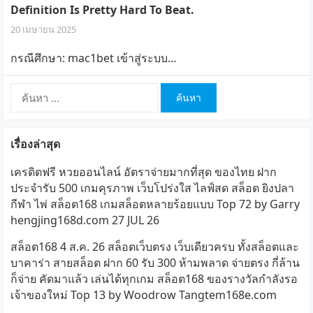
Definition Is Pretty Hard To Beat.
20 เมษายน 2025
กรณีศึกษา: mac1bet เข้าสู่ระบบ…
ค้นหา
สำหรับ:
เรื่องล่าสุด
เครดิตฟรี หวยออนไลน์ อัตราจ่ายมากที่สุด ของไทย ฝาก
ประจำรับ 500 เกมคุรภาพ เว็บโปร่งใส ไลฟ์สด สล็อต ยิงปลา
กีฬา ไพ่ สล็อต168 เกมสล็อตหลายร้อยแบบ Top 72 by Garry
hengjing168d.com 27 JUL 26
สล็อต168 4 ส.ค. 26 สล็อตเว็บตรง เว็บเดียวครบ ทั้งสล็อตและ
บาคาร่า สายสล็อต ฝาก 60 รับ 300 ห้ามพลาด จ่ายตรง กี่ล้าน
ก็จ่าย คัดมาแล้ว เล่นได้ทุกเกม สล็อต168 ของรางวัลกำลังรอ
เจ้าของใหม่ Top 13 by Woodrow Tangtem168e.com