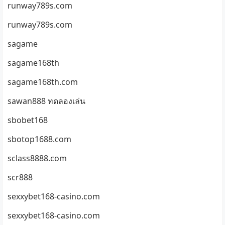
runway789s.com
runway789s.com
sagame
sagame168th
sagame168th.com
sawan888 ทดลองเล่น
sbobet168
sbotop1688.com
sclass8888.com
scr888
sexxybet168-casino.com
sexxybet168-casino.com