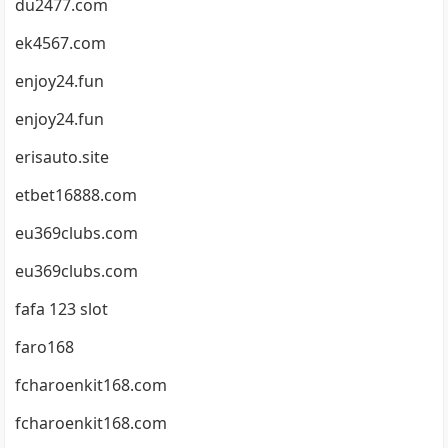
du2477.com
ek4567.com
enjoy24.fun
enjoy24.fun
erisauto.site
etbet16888.com
eu369clubs.com
eu369clubs.com
fafa 123 slot
faro168
fcharoenkit168.com
fcharoenkit168.com