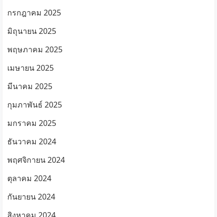
กรกฎาคม 2025
มิถุนายน 2025
พฤษภาคม 2025
เมษายน 2025
มีนาคม 2025
กุมภาพันธ์ 2025
มกราคม 2025
ธันวาคม 2024
พฤศจิกายน 2024
ตุลาคม 2024
กันยายน 2024
สิงหาคม 2024