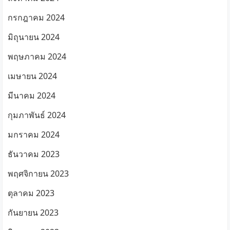
กรกฎาคม 2024
มิถุนายน 2024
พฤษภาคม 2024
เมษายน 2024
มีนาคม 2024
กุมภาพันธ์ 2024
มกราคม 2024
ธันวาคม 2023
พฤศจิกายน 2023
ตุลาคม 2023
กันยายน 2023