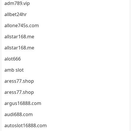
adm789.vip
allbet24hr
allone745s.com
allstar168.me
allstar168.me
alot666
amb slot
aress77.shop
aress77.shop
argus16888.com
audi688.com
autoslot16888.com