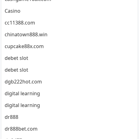
Casino
cc11388.com
chinatown888.win
cupcake88x.com
debet slot
debet slot
dgb222hot.com
digital learning
digital learning
dr888
dr888bet.com