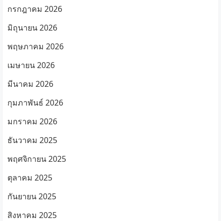
กรกฎาคม 2026
มิถุนายน 2026
พฤษภาคม 2026
เมษายน 2026
มีนาคม 2026
กุมภาพันธ์ 2026
มกราคม 2026
ธันวาคม 2025
พฤศจิกายน 2025
ตุลาคม 2025
กันยายน 2025
สิงหาคม 2025