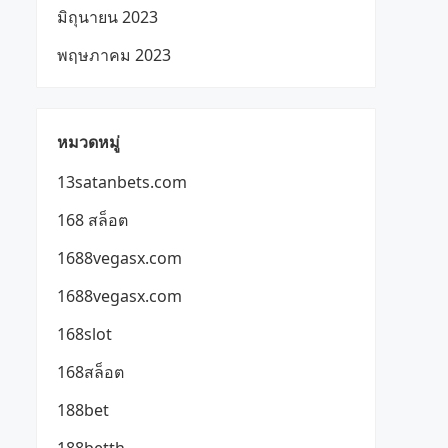
มิถุนายน 2023
พฤษภาคม 2023
หมวดหมู่
13satanbets.com
168 สล็อต
1688vegasx.com
1688vegasx.com
168slot
168สล็อต
188bet