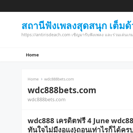
สถานีฟังเพลงสุดสนุก เต็มด
https://antirisdeach.com เชิญมารับฟังเพลง และร่วมเล่นเกม
Home
Home
wdc888bets.com
wdc888bets.com
wdc888bets.com
wdc888 เครดิตฟรี 4 June wdc888 
ทันใจไม่มีงอแง}ถอนเท่าไรก็ได้ค