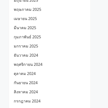
มิถุนายน 2025
พฤษภาคม 2025
เมษายน 2025
มีนาคม 2025
กุมภาพันธ์ 2025
มกราคม 2025
ธันวาคม 2024
พฤศจิกายน 2024
ตุลาคม 2024
กันยายน 2024
สิงหาคม 2024
กรกฎาคม 2024