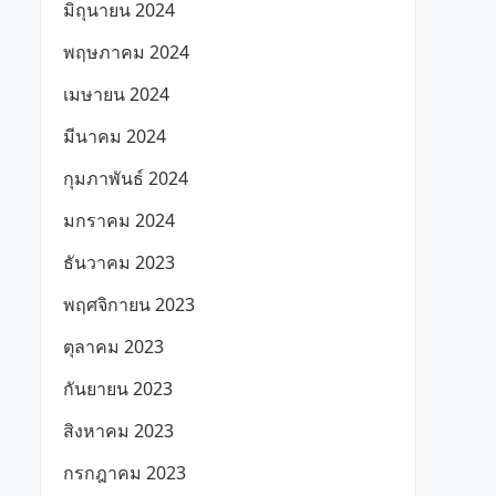
มิถุนายน 2024
พฤษภาคม 2024
เมษายน 2024
มีนาคม 2024
กุมภาพันธ์ 2024
มกราคม 2024
ธันวาคม 2023
พฤศจิกายน 2023
ตุลาคม 2023
กันยายน 2023
สิงหาคม 2023
กรกฎาคม 2023