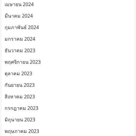
เมษายน 2024
มีนาคม 2024
กุมภาพันธ์ 2024
มกราคม 2024
ธันวาคม 2023
พฤศจิกายน 2023
ตุลาคม 2023
กันยายน 2023
สิงหาคม 2023
กรกฎาคม 2023
มิถุนายน 2023
พฤษภาคม 2023