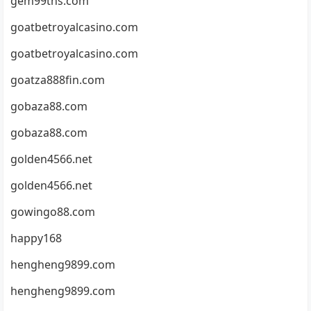
gem99ths.com
goatbetroyalcasino.com
goatbetroyalcasino.com
goatza888fin.com
gobaza88.com
gobaza88.com
golden4566.net
golden4566.net
gowingo88.com
happy168
hengheng9899.com
hengheng9899.com