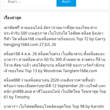
สำหรับ:
เรื่องล่าสุด
เครดิตฟรี หวยออนไลน์ อัตราจ่ายมากที่สุด ของไทย ฝาก
ประจำรับ 500 เกมคุรภาพ เว็บโปร่งใส ไลฟ์สด สล็อต ยิงปลา
กีฬา ไพ่ สล็อต168 เกมสล็อตหลายร้อยแบบ Top 72 by Garry
hengjing168d.com 27 JUL 26
สล็อต168 4 ส.ค. 26 สล็อตเว็บตรง เว็บเดียวครบ ทั้งสล็อตและ
บาคาร่า สายสล็อต ฝาก 60 รับ 300 ห้ามพลาด จ่ายตรง กี่ล้าน
ก็จ่าย คัดมาแล้ว เล่นได้ทุกเกม สล็อต168 ของรางวัลกำลังรอ
เจ้าของใหม่ Top 13 by Woodrow Tangtem168e.com
สล็อต888 รวมสล็อตน่าเล่น 2026 เกมดังจากค่ายชั้นนำ
พร้อมรายละเอียดครบทุกมิติ 12 September 26 เวปไซต์ แจก
หนัก jin888.asia คาสิโนออนไลน์ เว็บเปิดใหม่ ใหม่ล่าสุด Top
61 by Timothy
บาคาร่า เว็บไพ่สดที่ตอบโจทย์คนยุคใหม่ Top 98 by Karolin