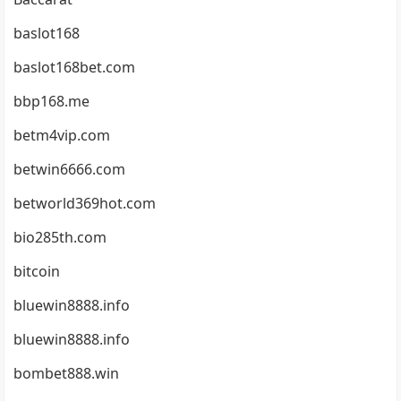
baslot168
baslot168bet.com
bbp168.me
betm4vip.com
betwin6666.com
betworld369hot.com
bio285th.com
bitcoin
bluewin8888.info
bluewin8888.info
bombet888.win