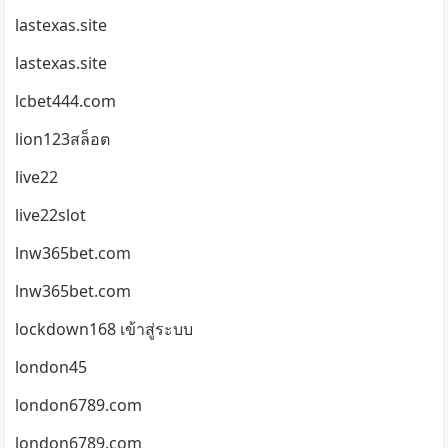
lastexas.site
lastexas.site
lcbet444.com
lion123สล็อต
live22
live22slot
lnw365bet.com
lnw365bet.com
lockdown168 เข้าสู่ระบบ
london45
london6789.com
london6789.com