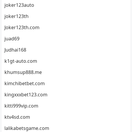
joker123auto
joker123th
Joker123th.com
juad69
Judhai168
k1gt-auto.com
khumsup888.me
kimchibetbet.com
kingxxxbet123.com
kitti999vip.com
ktv4sd.com
lalikabetsgame.com