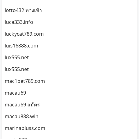
lotto432 ทางเข้า
luca333.info
luckycat789.com
luis16888.com
lux555.net
lux555.net
mac1bet789.com
macau69
macau69 สมัคร
macau888.win
marinapluss.com