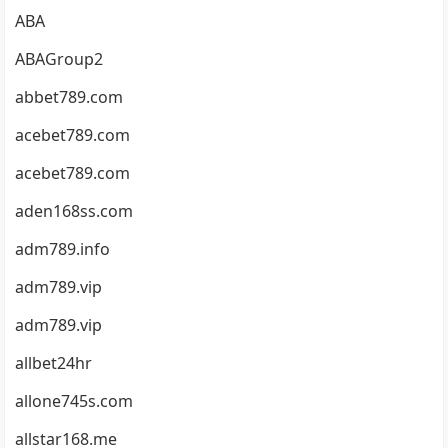
ABA
ABAGroup2
abbet789.com
acebet789.com
acebet789.com
aden168ss.com
adm789.info
adm789.vip
adm789.vip
allbet24hr
allone745s.com
allstar168.me