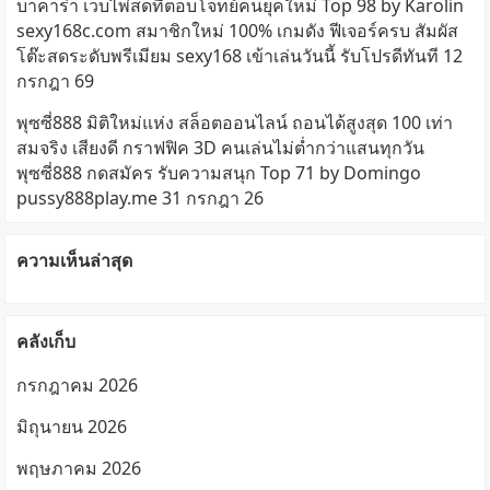
บาคาร่า เว็บไพ่สดที่ตอบโจทย์คนยุคใหม่ Top 98 by Karolin
sexy168c.com สมาชิกใหม่ 100% เกมดัง ฟีเจอร์ครบ สัมผัส
โต๊ะสดระดับพรีเมียม sexy168 เข้าเล่นวันนี้ รับโปรดีทันที 12
กรกฎา 69
พุซซี่888 มิติใหม่แห่ง สล็อตออนไลน์ ถอนได้สูงสุด 100 เท่า
สมจริง เสียงดี กราฟฟิค 3D คนเล่นไม่ต่ำกว่าแสนทุกวัน
พุซซี่888 กดสมัคร รับความสนุก Top 71 by Domingo
pussy888play.me 31 กรกฎา 26
ความเห็นล่าสุด
คลังเก็บ
กรกฎาคม 2026
มิถุนายน 2026
พฤษภาคม 2026