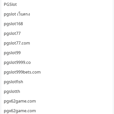
PGSlot
pgslot เว็บตรง
pgslot168
pgslot77
pgslot77.com
pgslot99
pgslot9999.co
pgslot999bets.com
pgslotfish
pgslotth
pgx62game.com
pgx62game.com