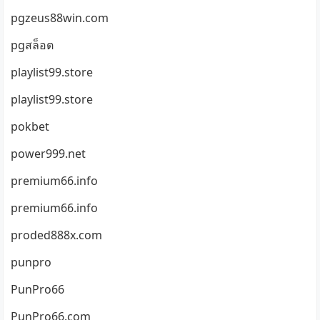
pgzeus88win.com
pgสล็อต
playlist99.store
playlist99.store
pokbet
power999.net
premium66.info
premium66.info
proded888x.com
punpro
PunPro66
PunPro66.com