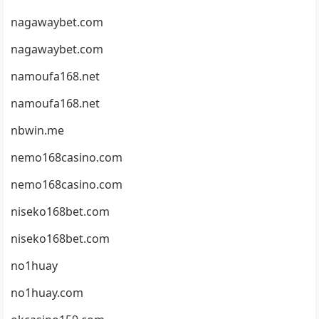
nagawaybet.com
nagawaybet.com
namoufa168.net
namoufa168.net
nbwin.me
nemo168casino.com
nemo168casino.com
niseko168bet.com
niseko168bet.com
no1huay
no1huay.com