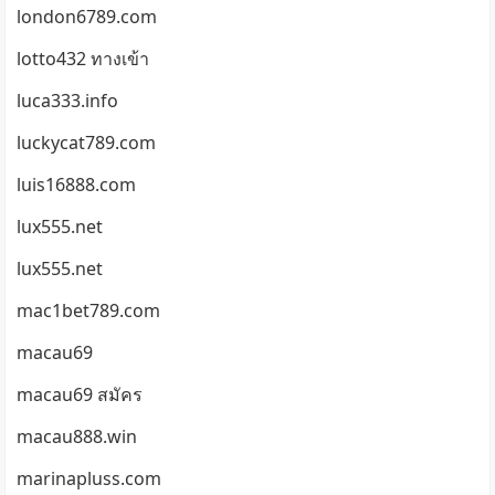
london6789.com
lotto432 ทางเข้า
luca333.info
luckycat789.com
luis16888.com
lux555.net
lux555.net
mac1bet789.com
macau69
macau69 สมัคร
macau888.win
marinapluss.com