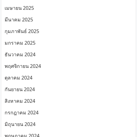
เมษายน 2025
มีนาคม 2025
กุมภาพันธ์ 2025
มกราคม 2025
ธันวาคม 2024
พฤศจิกายน 2024
ตุลาคม 2024
กันยายน 2024
สิงหาคม 2024
กรกฎาคม 2024
มิถุนายน 2024
พฤษภาคม 2024