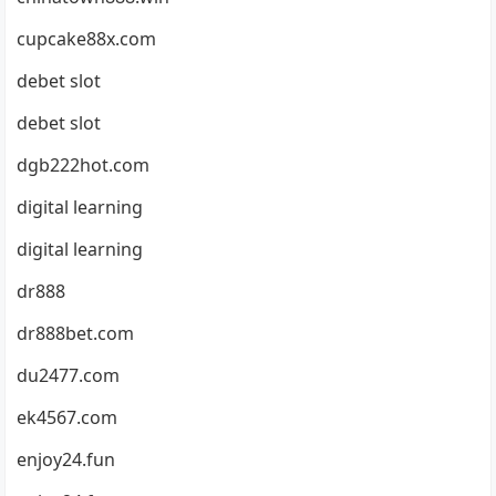
cupcake88x.com
debet slot
debet slot
dgb222hot.com
digital learning
digital learning
dr888
dr888bet.com
du2477.com
ek4567.com
enjoy24.fun