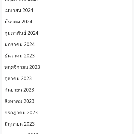
เมษายน 2024
มีนาคม 2024
กุมภาพันธ์ 2024
มกราคม 2024
ธันวาคม 2023
พฤศจิกายน 2023
ตุลาคม 2023
กันยายน 2023
สิงหาคม 2023
กรกฎาคม 2023
มิถุนายน 2023