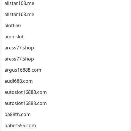
allstar168.me
allstar168.me
alot666
amb slot
aress77.shop
aress77.shop
argus16888.com
audi688.com
autoslot16888.com
autoslot16888.com
ba88th.com
babet555.com