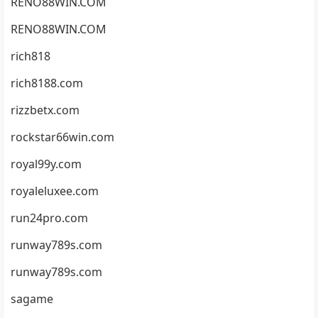
RENO88WIN.COM
RENO88WIN.COM
rich818
rich8188.com
rizzbetx.com
rockstar66win.com
royal99y.com
royaleluxee.com
run24pro.com
runway789s.com
runway789s.com
sagame