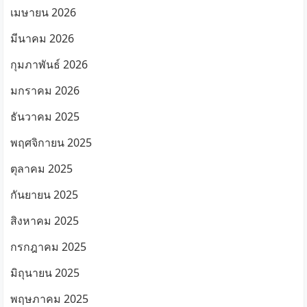
เมษายน 2026
มีนาคม 2026
กุมภาพันธ์ 2026
มกราคม 2026
ธันวาคม 2025
พฤศจิกายน 2025
ตุลาคม 2025
กันยายน 2025
สิงหาคม 2025
กรกฎาคม 2025
มิถุนายน 2025
พฤษภาคม 2025