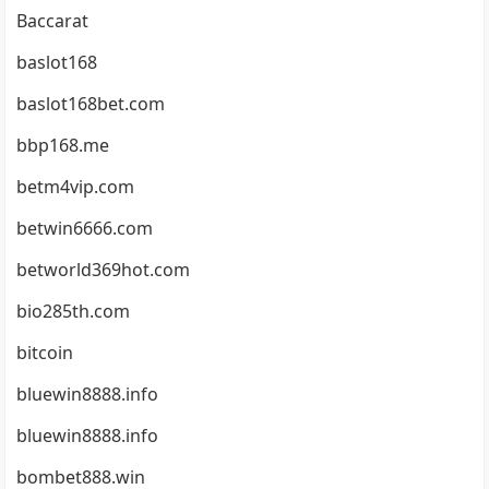
Baccarat
baslot168
baslot168bet.com
bbp168.me
betm4vip.com
betwin6666.com
betworld369hot.com
bio285th.com
bitcoin
bluewin8888.info
bluewin8888.info
bombet888.win