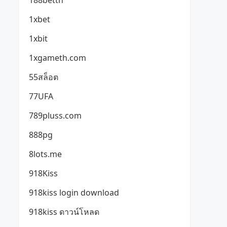
188betth
1xbet
1xbit
1xgameth.com
55สล็อต
77UFA
789pluss.com
888pg
8lots.me
918Kiss
918kiss login download
918kiss ดาวน์โหลด