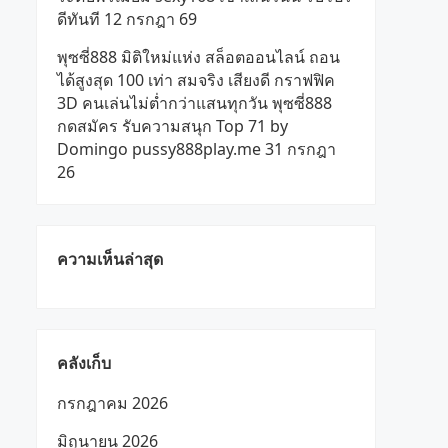
ดีทันที 12 กรกฎา 69
พุซซี่888 มิติใหม่แห่ง สล็อตออนไลน์ ถอน
ได้สูงสุด 100 เท่า สมจริง เสียงดี กราฟฟิค
3D คนเล่นไม่ต่ำกว่าแสนทุกวัน พุซซี่888
กดสมัคร รับความสนุก Top 71 by
Domingo pussy888play.me 31 กรกฎา
26
ความเห็นล่าสุด
คลังเก็บ
กรกฎาคม 2026
มิถุนายน 2026