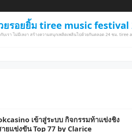
้วยรอยยิ้ม tiree music festival
กับเรา ไม่มีเหงา สร้างความสนุกเพลิดเพลินไปด้วยกันตลอด 24 ชม. tiree 
casino เข้าสู่ระบบ กิจกรรมท้าแข่งชิง
สายแข่งขัน Top 77 by Clarice