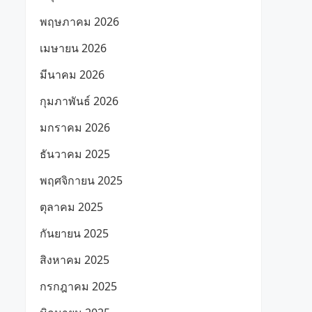
พฤษภาคม 2026
เมษายน 2026
มีนาคม 2026
กุมภาพันธ์ 2026
มกราคม 2026
ธันวาคม 2025
พฤศจิกายน 2025
ตุลาคม 2025
กันยายน 2025
สิงหาคม 2025
กรกฎาคม 2025