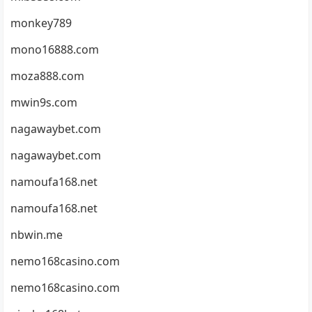
monkey789
mono16888.com
moza888.com
mwin9s.com
nagawaybet.com
nagawaybet.com
namoufa168.net
namoufa168.net
nbwin.me
nemo168casino.com
nemo168casino.com