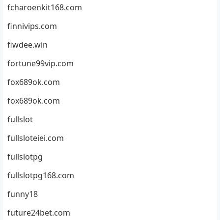
fcharoenkit168.com
finnivips.com
fiwdee.win
fortune99vip.com
fox689ok.com
fox689ok.com
fullslot
fullsloteiei.com
fullslotpg
fullslotpg168.com
funny18
future24bet.com