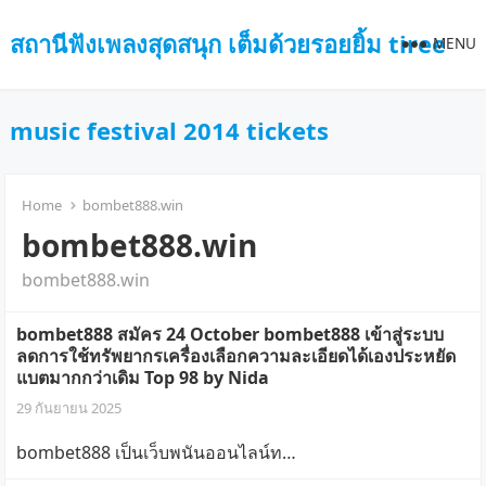
สถานีฟังเพลงสุดสนุก เต็มด้วยรอยยิ้ม tiree
MENU
music festival 2014 tickets
Home
bombet888.win
bombet888.win
bombet888.win
bombet888 สมัคร 24 October bombet888 เข้าสู่ระบบ
ลดการใช้ทรัพยากรเครื่องเลือกความละเอียดได้เองประหยัด
แบตมากกว่าเดิม Top 98 by Nida
29 กันยายน 2025
bombet888 เป็นเว็บพนันออนไลน์ท…