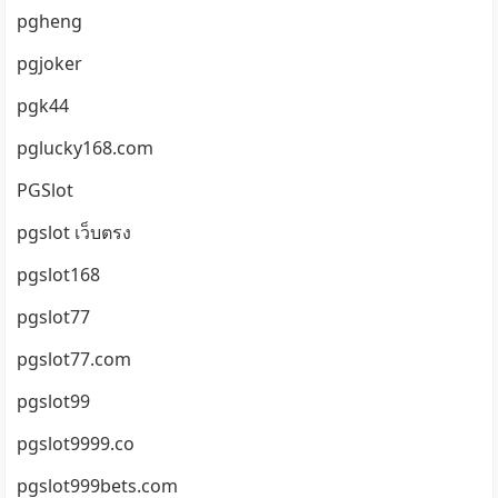
pgheng
pgjoker
pgk44
pglucky168.com
PGSlot
pgslot เว็บตรง
pgslot168
pgslot77
pgslot77.com
pgslot99
pgslot9999.co
pgslot999bets.com