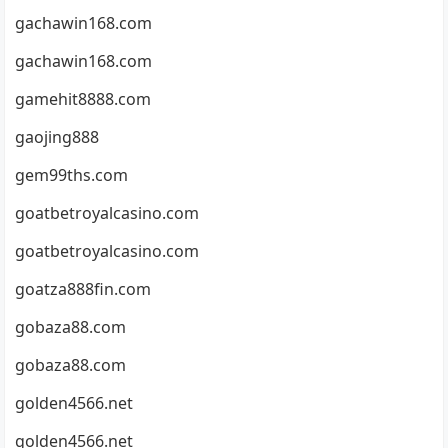
gachawin168.com
gachawin168.com
gamehit8888.com
gaojing888
gem99ths.com
goatbetroyalcasino.com
goatbetroyalcasino.com
goatza888fin.com
gobaza88.com
gobaza88.com
golden4566.net
golden4566.net