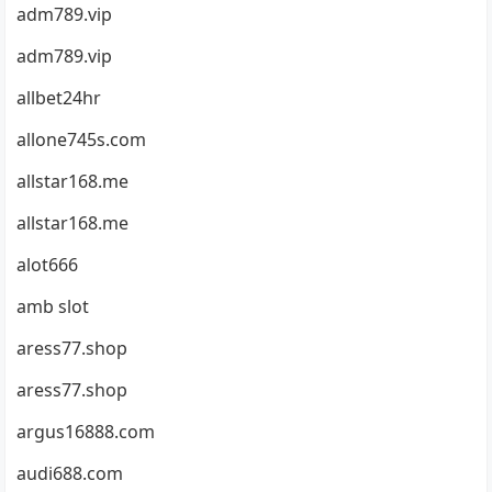
adm789.vip
adm789.vip
allbet24hr
allone745s.com
allstar168.me
allstar168.me
alot666
amb slot
aress77.shop
aress77.shop
argus16888.com
audi688.com