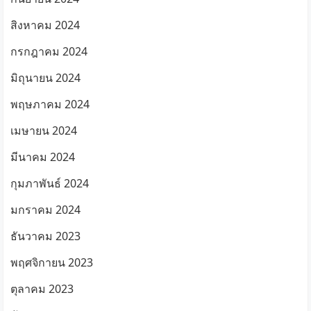
สิงหาคม 2024
กรกฎาคม 2024
มิถุนายน 2024
พฤษภาคม 2024
เมษายน 2024
มีนาคม 2024
กุมภาพันธ์ 2024
มกราคม 2024
ธันวาคม 2023
พฤศจิกายน 2023
ตุลาคม 2023