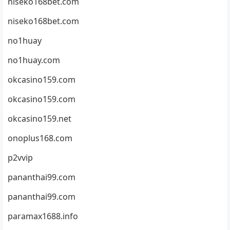
niseko168bet.com
niseko168bet.com
no1huay
no1huay.com
okcasino159.com
okcasino159.com
okcasino159.net
onoplus168.com
p2vvip
pananthai99.com
pananthai99.com
paramax1688.info