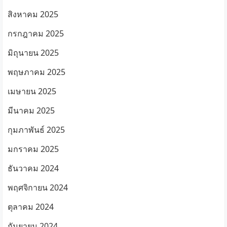
สิงหาคม 2025
กรกฎาคม 2025
มิถุนายน 2025
พฤษภาคม 2025
เมษายน 2025
มีนาคม 2025
กุมภาพันธ์ 2025
มกราคม 2025
ธันวาคม 2024
พฤศจิกายน 2024
ตุลาคม 2024
กันยายน 2024