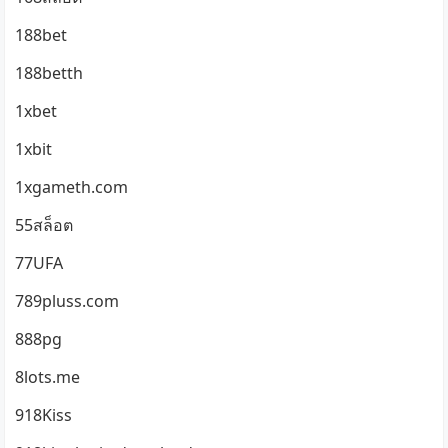
188bet
188betth
1xbet
1xbit
1xgameth.com
55สล็อต
77UFA
789pluss.com
888pg
8lots.me
918Kiss