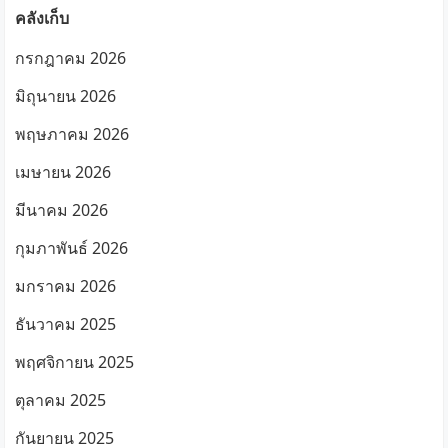
คลังเก็บ
กรกฎาคม 2026
มิถุนายน 2026
พฤษภาคม 2026
เมษายน 2026
มีนาคม 2026
กุมภาพันธ์ 2026
มกราคม 2026
ธันวาคม 2025
พฤศจิกายน 2025
ตุลาคม 2025
กันยายน 2025