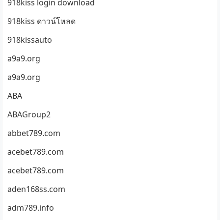
918kiss login download
918kiss ดาวน์โหลด
918kissauto
a9a9.org
a9a9.org
ABA
ABAGroup2
abbet789.com
acebet789.com
acebet789.com
aden168ss.com
adm789.info