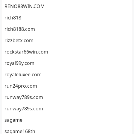
RENO88WIN.COM
rich818
rich8188.com
rizzbetx.com
rockstar66win.com
royal99y.com
royaleluxee.com
run24pro.com
runway789s.com
runway789s.com
sagame
sagame168th