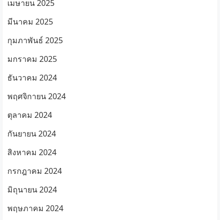
เมษายน 2025
มีนาคม 2025
กุมภาพันธ์ 2025
มกราคม 2025
ธันวาคม 2024
พฤศจิกายน 2024
ตุลาคม 2024
กันยายน 2024
สิงหาคม 2024
กรกฎาคม 2024
มิถุนายน 2024
พฤษภาคม 2024