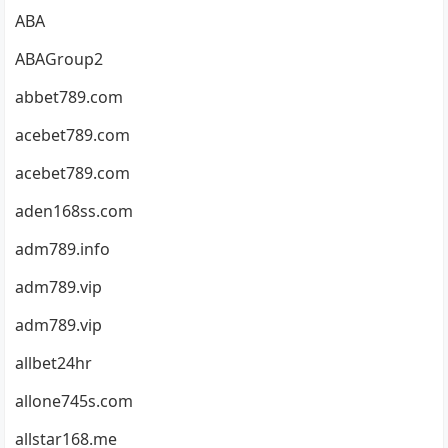
ABA
ABAGroup2
abbet789.com
acebet789.com
acebet789.com
aden168ss.com
adm789.info
adm789.vip
adm789.vip
allbet24hr
allone745s.com
allstar168.me