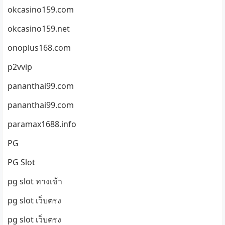
okcasino159.com
okcasino159.net
onoplus168.com
p2vvip
pananthai99.com
pananthai99.com
paramax1688.info
PG
PG Slot
pg slot ทางเข้า
pg slot เว็บตรง
pg slot เว็บตรง