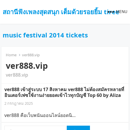
สถานีฟังเพลงสุดสนุก เต็มด้วยรอยยิ้ม tiree
MENU
music festival 2014 tickets
Home
ver888.vip
ver888.vip
ver888.vip
ver888 เข้าสู่ระบบ 17 สิงหาคม ver888 ไม่ต้องสมัครหลายที่
อินเตอร์เฟซใช้งานง่ายยอดเข้าไวทุกบัญชี Top 60 by Aliza
2 กรกฎาคม 2025
ver888 คือเว็บพนันออนไลน์ยอดนิ…
ค้นหา