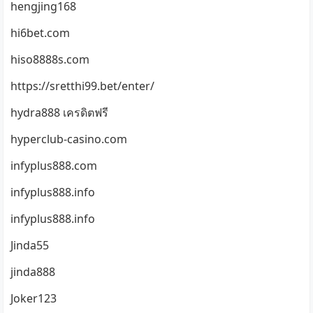
hengjing168
hi6bet.com
hiso8888s.com
https://sretthi99.bet/enter/
hydra888 เครดิตฟรี
hyperclub-casino.com
infyplus888.com
infyplus888.info
infyplus888.info
Jinda55
jinda888
Joker123