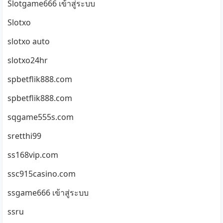
Slotgame666 เข้าสู่ระบบ
Slotxo
slotxo auto
slotxo24hr
spbetflik888.com
spbetflik888.com
sqgame555s.com
sretthi99
ss168vip.com
ssc915casino.com
ssgame666 เข้าสู่ระบบ
ssru