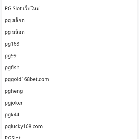
PG Slot เว็บใหม่
pg สล็อต
pg สล็อต
pg168
pg99
pgfish
pggold168bet.com
pgheng
pgjoker
pgk44
pglucky168.com
PGSlot