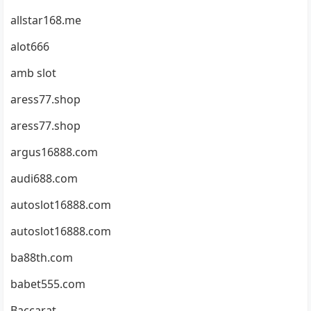
allstar168.me
alot666
amb slot
aress77.shop
aress77.shop
argus16888.com
audi688.com
autoslot16888.com
autoslot16888.com
ba88th.com
babet555.com
Baccarat