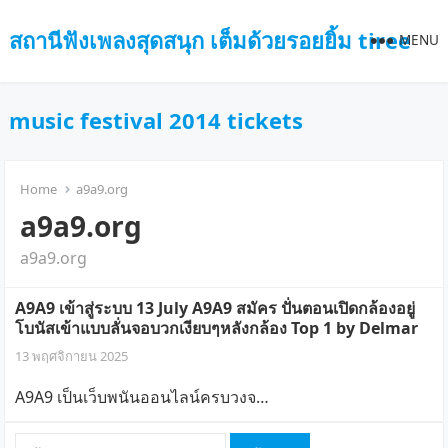
สถานีฟังเพลงสุดสนุก เต็มด้วยรอยยิ้ม tiree
MENU
music festival 2014 tickets
Home
a9a9.org
a9a9.org
a9a9.org
A9A9 เข้าสู่ระบบ 13 July A9A9 สมัคร ปั่นตอนเปิดกล้องอยู่
โบนัสเข้าแบบลั่นจอบวกเงียบๆหลังกล้อง Top 1 by Delmar
13 พฤศจิกายน 2025
A9A9 เป็นเว็บพนันออนไลน์ครบวงจ…
ค้นหา