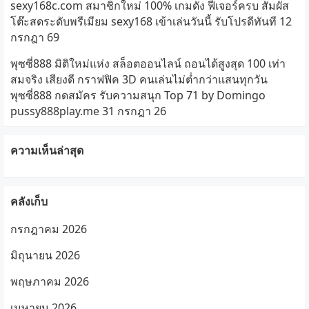
sexy168c.com สมาชิกใหม่ 100% เกมดัง ฟีเจอร์ครบ สัมผัส
โต๊ะสดระดับพรีเมียม sexy168 เข้าเล่นวันนี้ รับโปรดีทันที 12
กรกฎา 69
พุซซี่888 มิติใหม่แห่ง สล็อตออนไลน์ ถอนได้สูงสุด 100 เท่า
สมจริง เสียงดี กราฟฟิค 3D คนเล่นไม่ต่ำกว่าแสนทุกวัน
พุซซี่888 กดสมัคร รับความสนุก Top 71 by Domingo
pussy888play.me 31 กรกฎา 26
ความเห็นล่าสุด
คลังเก็บ
กรกฎาคม 2026
มิถุนายน 2026
พฤษภาคม 2026
เมษายน 2026