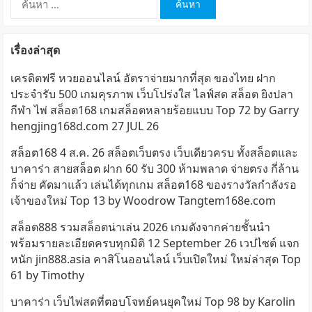
สำหรับ:
เรื่องล่าสุด
เครดิตฟรี หวยออนไลน์ อัตราจ่ายมากที่สุด ของไทย ฝาก
ประจำรับ 500 เกมคุรภาพ เว็บโปร่งใส ไลฟ์สด สล็อต ยิงปลา
กีฬา ไพ่ สล็อต168 เกมสล็อตหลายร้อยแบบ Top 72 by Garry
hengjing168d.com 27 JUL 26
สล็อต168 4 ส.ค. 26 สล็อตเว็บตรง เว็บเดียวครบ ทั้งสล็อตและ
บาคาร่า สายสล็อต ฝาก 60 รับ 300 ห้ามพลาด จ่ายตรง กี่ล้าน
ก็จ่าย คัดมาแล้ว เล่นได้ทุกเกม สล็อต168 ของรางวัลกำลังรอ
เจ้าของใหม่ Top 13 by Woodrow Tangtem168e.com
สล็อต888 รวมสล็อตน่าเล่น 2026 เกมดังจากค่ายชั้นนำ
พร้อมรายละเอียดครบทุกมิติ 12 September 26 เวปไซต์ แจก
หนัก jin888.asia คาสิโนออนไลน์ เว็บเปิดใหม่ ใหม่ล่าสุด Top
61 by Timothy
บาคาร่า เว็บไพ่สดที่ตอบโจทย์คนยุคใหม่ Top 98 by Karolin