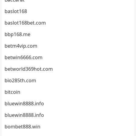
baslot168
baslot168bet.com
bbp168.me
betm4vip.com
betwin6666.com
betworld369hot.com
bio285th.com
bitcoin
bluewin8888.info
bluewin8888.info
bombet888.win