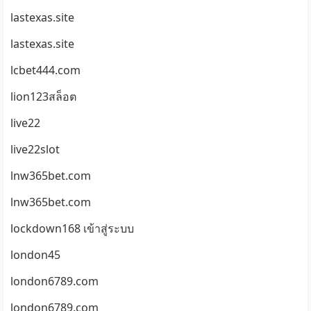
lastexas.site
lastexas.site
lcbet444.com
lion123สล็อต
live22
live22slot
lnw365bet.com
lnw365bet.com
lockdown168 เข้าสู่ระบบ
london45
london6789.com
london6789.com