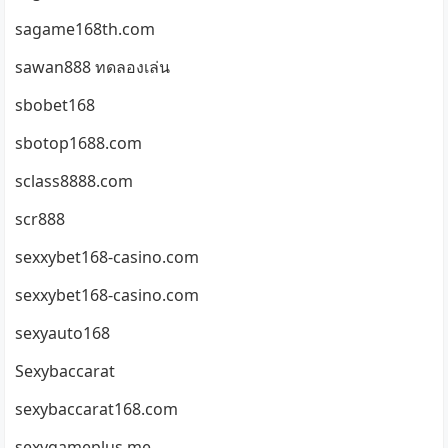
sagame168th.com
sawan888 ทดลองเล่น
sbobet168
sbotop1688.com
sclass8888.com
scr888
sexxybet168-casino.com
sexxybet168-casino.com
sexyauto168
Sexybaccarat
sexybaccarat168.com
sexygameplus.me