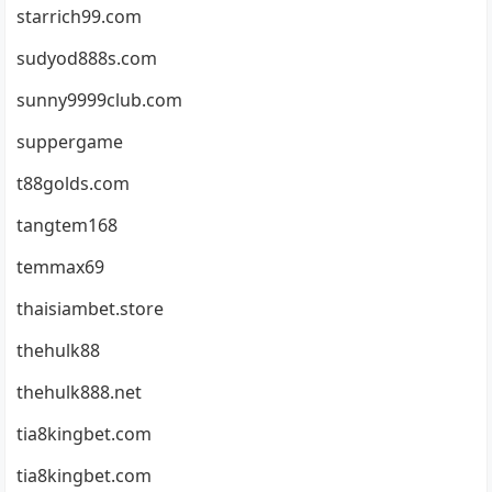
starrich99.com
sudyod888s.com
sunny9999club.com
suppergame
t88golds.com
tangtem168
temmax69
thaisiambet.store
thehulk88
thehulk888.net
tia8kingbet.com
tia8kingbet.com