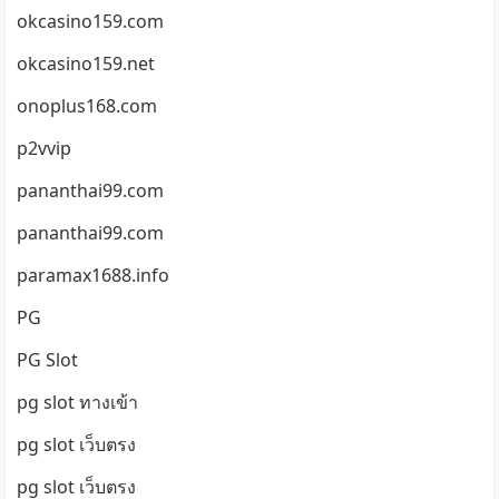
okcasino159.com
okcasino159.net
onoplus168.com
p2vvip
pananthai99.com
pananthai99.com
paramax1688.info
PG
PG Slot
pg slot ทางเข้า
pg slot เว็บตรง
pg slot เว็บตรง