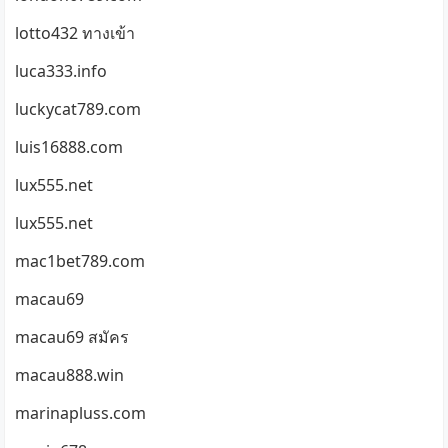
lotto432 ทางเข้า
luca333.info
luckycat789.com
luis16888.com
lux555.net
lux555.net
mac1bet789.com
macau69
macau69 สมัคร
macau888.win
marinapluss.com