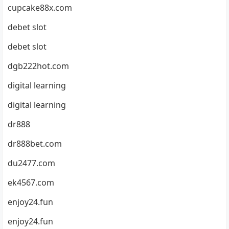
cupcake88x.com
debet slot
debet slot
dgb222hot.com
digital learning
digital learning
dr888
dr888bet.com
du2477.com
ek4567.com
enjoy24.fun
enjoy24.fun