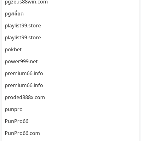
pgzeus88win.com
pgสล็อต
playlist99.store
playlist99.store
pokbet
power999.net
premium66.info
premium66.info
proded888x.com
punpro
PunPro66
PunPro66.com