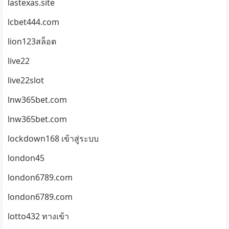
lastexas.site
lcbet444.com
lion123สล็อต
live22
live22slot
lnw365bet.com
lnw365bet.com
lockdown168 เข้าสู่ระบบ
london45
london6789.com
london6789.com
lotto432 ทางเข้า