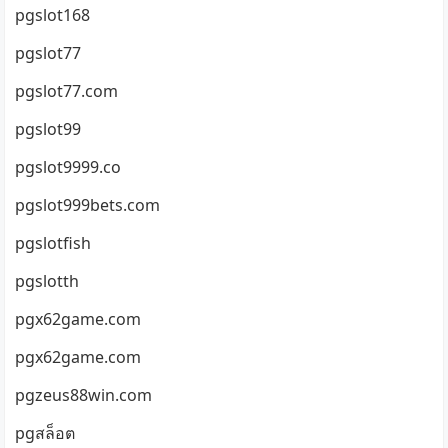
pgslot168
pgslot77
pgslot77.com
pgslot99
pgslot9999.co
pgslot999bets.com
pgslotfish
pgslotth
pgx62game.com
pgx62game.com
pgzeus88win.com
pgสล็อต