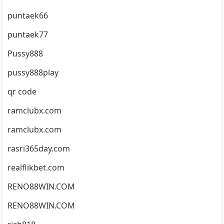
puntaek66
puntaek77
Pussy888
pussy888play
qr code
ramclubx.com
ramclubx.com
rasri365day.com
realflikbet.com
RENO88WIN.COM
RENO88WIN.COM