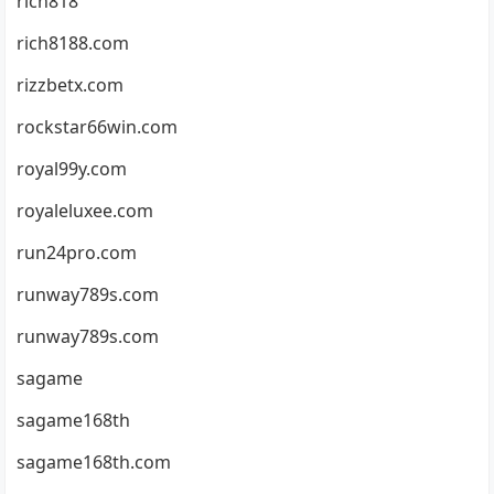
rich818
rich8188.com
rizzbetx.com
rockstar66win.com
royal99y.com
royaleluxee.com
run24pro.com
runway789s.com
runway789s.com
sagame
sagame168th
sagame168th.com