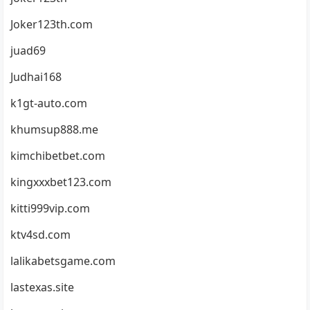
Joker123th.com
juad69
Judhai168
k1gt-auto.com
khumsup888.me
kimchibetbet.com
kingxxxbet123.com
kitti999vip.com
ktv4sd.com
lalikabetsgame.com
lastexas.site