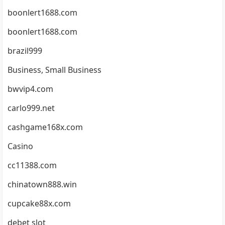
boonlert1688.com
boonlert1688.com
brazil999
Business, Small Business
bwvip4.com
carlo999.net
cashgame168x.com
Casino
cc11388.com
chinatown888.win
cupcake88x.com
debet slot