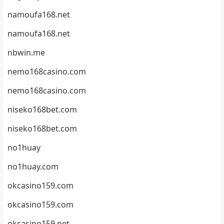
namoufa168.net
namoufa168.net
nbwin.me
nemo168casino.com
nemo168casino.com
niseko168bet.com
niseko168bet.com
no1huay
no1huay.com
okcasino159.com
okcasino159.com
okcasino159.net