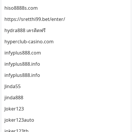
hiso8888s.com
https://sretthi99.bet/enter/
hydra888 เครดิตฟรี
hyperclub-casino.com
infyplus888.com
infyplus888.info
infyplus888.info
Jinda55
jinda888
Joker123
joker123auto
joker123th