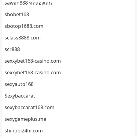
sawan888 ทดลองเล่น
sbobet168
sbotop1688.com
sclass8888.com
scr888
sexxybet168-casino.com
sexxybet168-casino.com
sexyauto168
Sexybaccarat
sexybaccarat168.com
sexygameplus.me
shinobi24hr.com