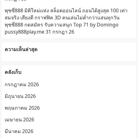
พุซซี่888 มิติใหม่แห่ง สล็อตออนไลน์ ถอนได้สูงสุด 100 เท่า
สมจริง เสียงดี กราฟฟิค 3D คนเล่นไม่ต่ำกว่าแสนทุกวัน
พุซซี่888 กดสมัคร รับความสนุก Top 71 by Domingo
pussy888play.me 31 กรกฎา 26
ความเห็นล่าสุด
คลังเก็บ
กรกฎาคม 2026
มิถุนายน 2026
พฤษภาคม 2026
เมษายน 2026
มีนาคม 2026