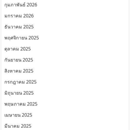
กุมภาพันธ์ 2026
มกราคม 2026
ธันวาคม 2025
พฤศจิกายน 2025
ตุลาคม 2025
กันยายน 2025
สิงหาคม 2025
กรกฎาคม 2025
มิถุนายน 2025
พฤษภาคม 2025
เมษายน 2025
มีนาคม 2025