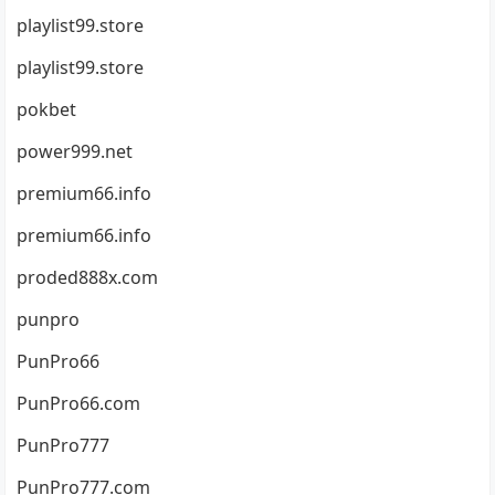
playlist99.store
playlist99.store
pokbet
power999.net
premium66.info
premium66.info
proded888x.com
punpro
PunPro66
PunPro66.com
PunPro777
PunPro777.com