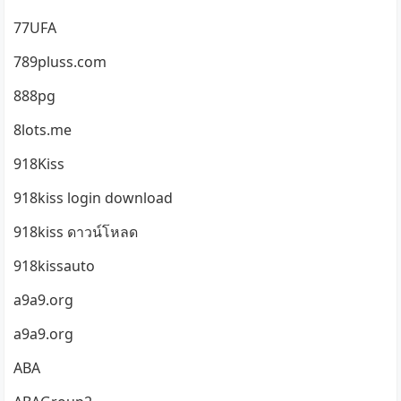
77UFA
789pluss.com
888pg
8lots.me
918Kiss
918kiss login download
918kiss ดาวน์โหลด
918kissauto
a9a9.org
a9a9.org
ABA