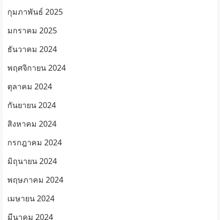
กุมภาพันธ์ 2025
มกราคม 2025
ธันวาคม 2024
พฤศจิกายน 2024
ตุลาคม 2024
กันยายน 2024
สิงหาคม 2024
กรกฎาคม 2024
มิถุนายน 2024
พฤษภาคม 2024
เมษายน 2024
มีนาคม 2024