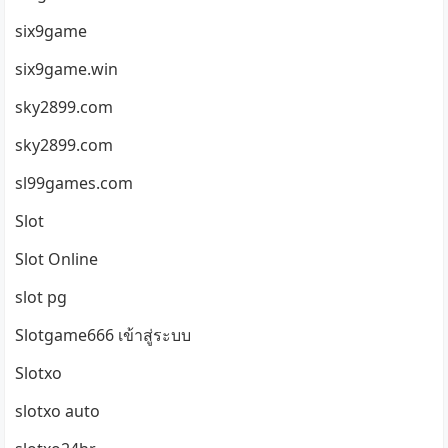
six9game
six9game.win
sky2899.com
sky2899.com
sl99games.com
Slot
Slot Online
slot pg
Slotgame666 เข้าสู่ระบบ
Slotxo
slotxo auto