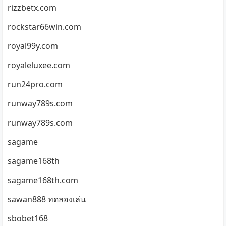
rizzbetx.com
rockstar66win.com
royal99y.com
royaleluxee.com
run24pro.com
runway789s.com
runway789s.com
sagame
sagame168th
sagame168th.com
sawan888 ทดลองเล่น
sbobet168