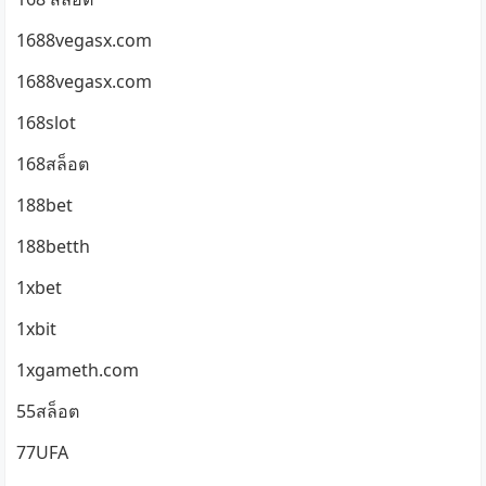
1688vegasx.com
1688vegasx.com
168slot
168สล็อต
188bet
188betth
1xbet
1xbit
1xgameth.com
55สล็อต
77UFA