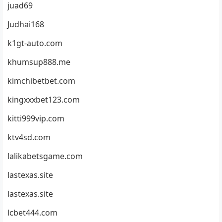
juad69
Judhai168
k1gt-auto.com
khumsup888.me
kimchibetbet.com
kingxxxbet123.com
kitti999vip.com
ktv4sd.com
lalikabetsgame.com
lastexas.site
lastexas.site
lcbet444.com