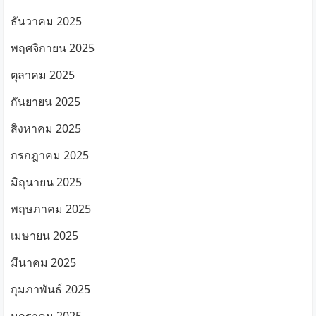
ธันวาคม 2025
พฤศจิกายน 2025
ตุลาคม 2025
กันยายน 2025
สิงหาคม 2025
กรกฎาคม 2025
มิถุนายน 2025
พฤษภาคม 2025
เมษายน 2025
มีนาคม 2025
กุมภาพันธ์ 2025