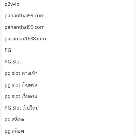
p2vvip
pananthai99.com
pananthai99.com
paramax1688.info
PG
PG Slot
pg slot ทางเข้า
pg slot เว็บตรง
pg slot เว็บตรง
PG Slot เว็บใหม่
pg สล็อต
pg สล็อต