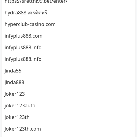
https://sretthi99.bet/enter/
hydra888 เครดิตฟรี
hyperclub-casino.com
infyplus888.com
infyplus888.info
infyplus888.info
Jinda55
jinda888
Joker123
joker123auto
joker123th
Joker123th.com