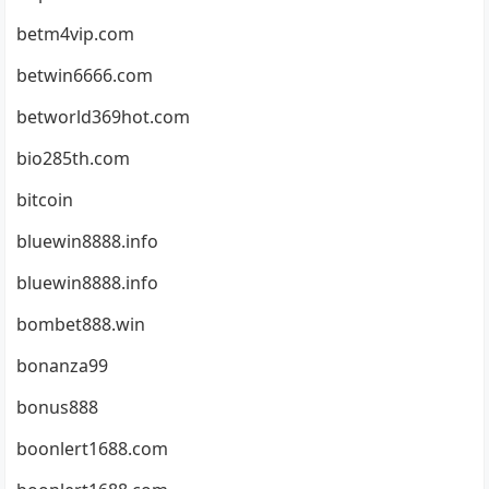
betm4vip.com
betwin6666.com
betworld369hot.com
bio285th.com
bitcoin
bluewin8888.info
bluewin8888.info
bombet888.win
bonanza99
bonus888
boonlert1688.com