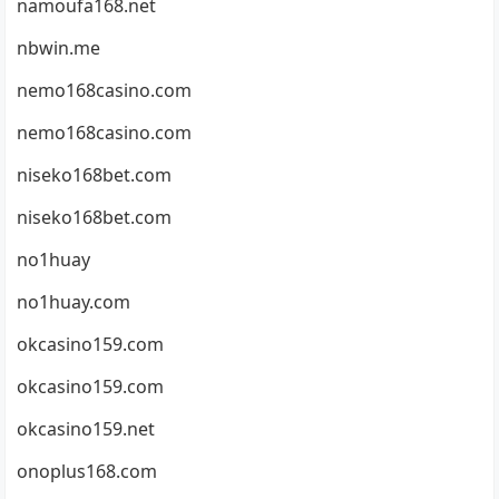
namoufa168.net
nbwin.me
nemo168casino.com
nemo168casino.com
niseko168bet.com
niseko168bet.com
no1huay
no1huay.com
okcasino159.com
okcasino159.com
okcasino159.net
onoplus168.com