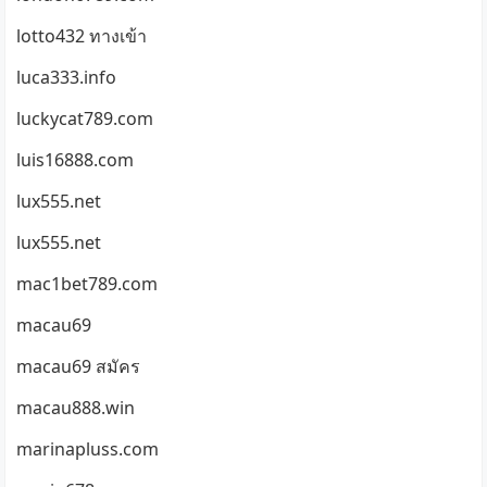
lotto432 ทางเข้า
luca333.info
luckycat789.com
luis16888.com
lux555.net
lux555.net
mac1bet789.com
macau69
macau69 สมัคร
macau888.win
marinapluss.com