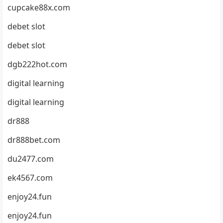
cupcake88x.com
debet slot
debet slot
dgb222hot.com
digital learning
digital learning
dr888
dr888bet.com
du2477.com
ek4567.com
enjoy24.fun
enjoy24.fun