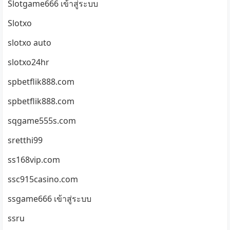
Slotgame666 เข้าสู่ระบบ
Slotxo
slotxo auto
slotxo24hr
spbetflik888.com
spbetflik888.com
sqgame555s.com
sretthi99
ss168vip.com
ssc915casino.com
ssgame666 เข้าสู่ระบบ
ssru