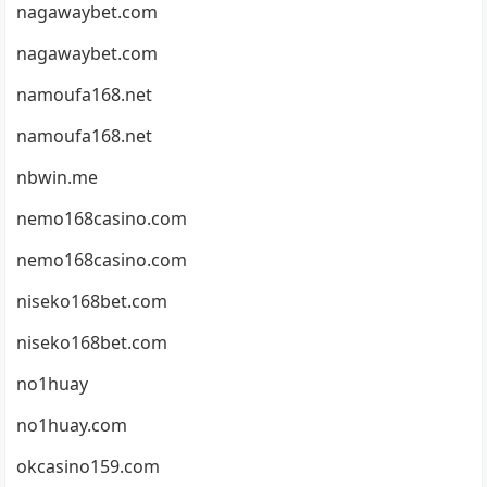
nagawaybet.com
nagawaybet.com
namoufa168.net
namoufa168.net
nbwin.me
nemo168casino.com
nemo168casino.com
niseko168bet.com
niseko168bet.com
no1huay
no1huay.com
okcasino159.com