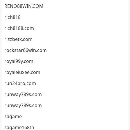
RENO88WIN.COM
rich818
rich8188.com
rizzbetx.com
rockstar66win.com
royal99y.com
royaleluxee.com
run24pro.com
runway789s.com
runway789s.com
sagame
sagame168th