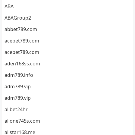
ABA
ABAGroup2
abbet789.com
acebet789.com
acebet789.com
aden168ss.com
adm789.info
adm789.vip
adm789.vip
allbet24hr
allone745s.com
allstar168.me