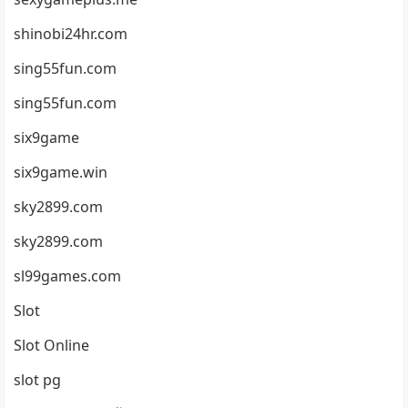
shinobi24hr.com
sing55fun.com
sing55fun.com
six9game
six9game.win
sky2899.com
sky2899.com
sl99games.com
Slot
Slot Online
slot pg