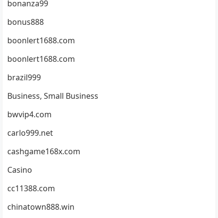
bonanza99
bonus888
boonlert1688.com
boonlert1688.com
brazil999
Business, Small Business
bwvip4.com
carlo999.net
cashgame168x.com
Casino
cc11388.com
chinatown888.win