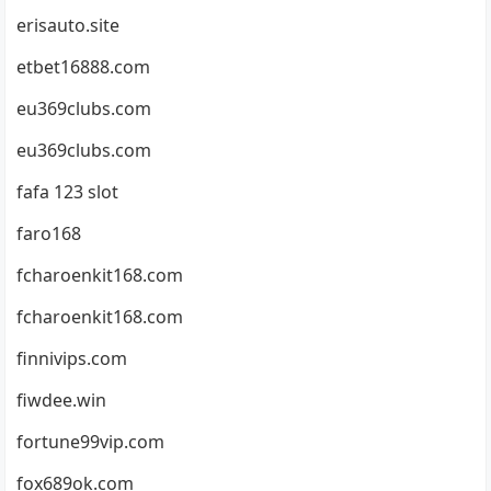
erisauto.site
etbet16888.com
eu369clubs.com
eu369clubs.com
fafa 123 slot
faro168
fcharoenkit168.com
fcharoenkit168.com
finnivips.com
fiwdee.win
fortune99vip.com
fox689ok.com