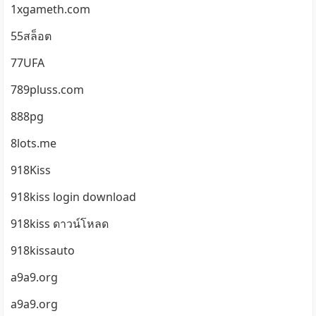
1xgameth.com
55สล็อต
77UFA
789pluss.com
888pg
8lots.me
918Kiss
918kiss login download
918kiss ดาวน์โหลด
918kissauto
a9a9.org
a9a9.org