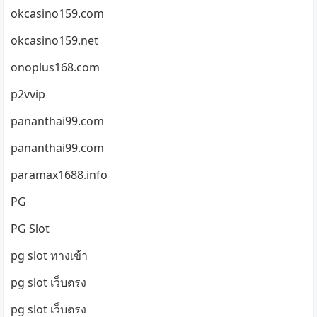
okcasino159.com
okcasino159.net
onoplus168.com
p2vvip
pananthai99.com
pananthai99.com
paramax1688.info
PG
PG Slot
pg slot ทางเข้า
pg slot เว็บตรง
pg slot เว็บตรง