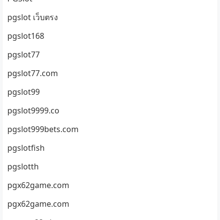
pgslot เว็บตรง
pgslot168
pgslot77
pgslot77.com
pgslot99
pgslot9999.co
pgslot999bets.com
pgslotfish
pgslotth
pgx62game.com
pgx62game.com