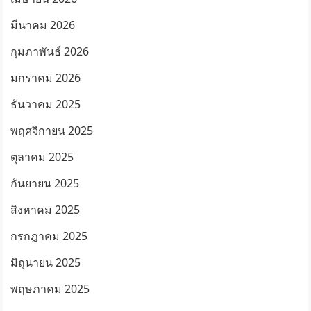
มีนาคม 2026
กุมภาพันธ์ 2026
มกราคม 2026
ธันวาคม 2025
พฤศจิกายน 2025
ตุลาคม 2025
กันยายน 2025
สิงหาคม 2025
กรกฎาคม 2025
มิถุนายน 2025
พฤษภาคม 2025