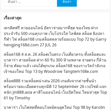
สำหรับ:
เรื่องล่าสุด
เครดิตฟรี หวยออนไลน์ อัตราจ่ายมากที่สุด ของไทย ฝาก
ประจำรับ 500 เกมคุรภาพ เว็บโปร่งใส ไลฟ์สด สล็อต ยิงปลา
กีฬา ไพ่ สล็อต168 เกมสล็อตหลายร้อยแบบ Top 72 by Garry
hengjing168d.com 27 JUL 26
สล็อต168 4 ส.ค. 26 สล็อตเว็บตรง เว็บเดียวครบ ทั้งสล็อตและ
บาคาร่า สายสล็อต ฝาก 60 รับ 300 ห้ามพลาด จ่ายตรง กี่ล้าน
ก็จ่าย คัดมาแล้ว เล่นได้ทุกเกม สล็อต168 ของรางวัลกำลังรอ
เจ้าของใหม่ Top 13 by Woodrow Tangtem168e.com
สล็อต888 รวมสล็อตน่าเล่น 2026 เกมดังจากค่ายชั้นนำ
พร้อมรายละเอียดครบทุกมิติ 12 September 26 เวปไซต์ แจก
หนัก jin888.asia คาสิโนออนไลน์ เว็บเปิดใหม่ ใหม่ล่าสุด Top
61 by Timothy
บาคาร่า เว็บไพ่สดที่ตอบโจทย์คนยุคใหม่ Top 98 by Karolin