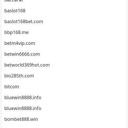
baslot168
baslot168bet.com
bbp168.me
betm4vip.com
betwin6666.com
betworld369hot.com
bio285th.com
bitcoin
bluewin8888.info
bluewin8888.info
bombet888.win