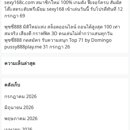
sexy168c.com สมาชิกใหม่ 100% เกมดัง ฟีเจอร์ครบ สัมผัส
โต๊ะสดระดับพรีเมียม sexy168 เข้าเล่นวันนี้ รับโปรดีทันที 12
กรกฎา 69
พุซซี่888 มิติใหม่แห่ง สล็อตออนไลน์ ถอนได้สูงสุด 100 เท่า
สมจริง เสียงดี กราฟฟิค 3D คนเล่นไม่ต่ำกว่าแสนทุกวัน
พุซซี่888 กดสมัคร รับความสนุก Top 71 by Domingo
pussy888play.me 31 กรกฎา 26
ความเห็นล่าสุด
คลังเก็บ
กรกฎาคม 2026
มิถุนายน 2026
พฤษภาคม 2026
เมษายน 2026