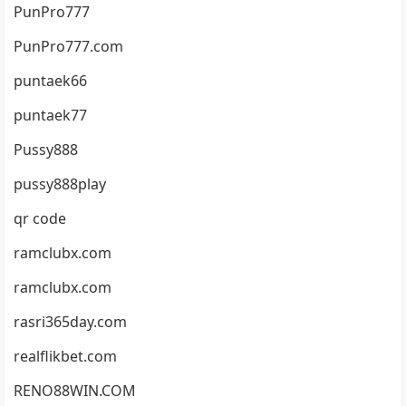
PunPro777
PunPro777.com
puntaek66
puntaek77
Pussy888
pussy888play
qr code
ramclubx.com
ramclubx.com
rasri365day.com
realflikbet.com
RENO88WIN.COM