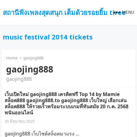
สถานีฟังเพลงสุดสนุก เต็มด้วยรอยยิ้ม tiree
MENU
music festival 2014 tickets
Home
gaojing888
gaojing888
gaojing888
เว็บเปิดใหม่ gaojing888 เครดิตฟรี Top 14 by Mamie
สล็อต888 gaojing888.to gaojing888 เว็บใหญ่ เลือกเล่น
สล็อต888 ให้รวยเร็วพร้อมระบบเกมที่ทันสมัย 20 ก.ค. 2568
พนันออนไลน์
25 มิถุนายน 2025
gaojing888 เว็บไซต์สล็อตมาแรง …