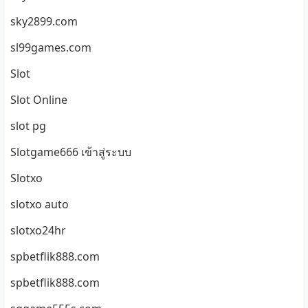
sky2899.com
sl99games.com
Slot
Slot Online
slot pg
Slotgame666 เข้าสู่ระบบ
Slotxo
slotxo auto
slotxo24hr
spbetflik888.com
spbetflik888.com