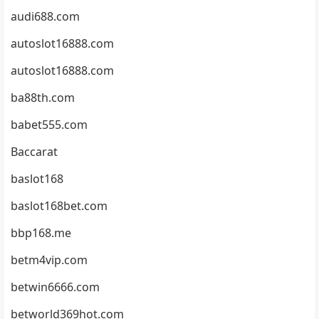
audi688.com
autoslot16888.com
autoslot16888.com
ba88th.com
babet555.com
Baccarat
baslot168
baslot168bet.com
bbp168.me
betm4vip.com
betwin6666.com
betworld369hot.com