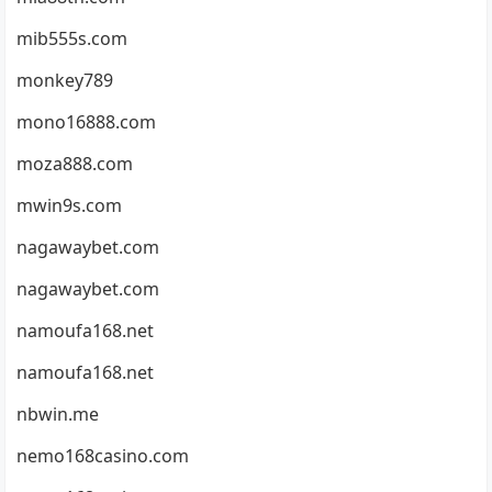
mib555s.com
monkey789
mono16888.com
moza888.com
mwin9s.com
nagawaybet.com
nagawaybet.com
namoufa168.net
namoufa168.net
nbwin.me
nemo168casino.com