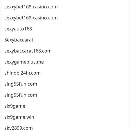
sexxybet168-casino.com
sexxybet168-casino.com
sexyauto168
Sexybaccarat
sexybaccarat168.com
sexygameplus.me
shinobi24hr.com
sing55fun.com
sing55fun.com
six9game
six9game.win
sky2899.com