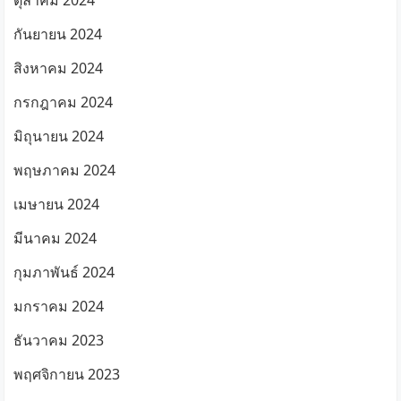
ตุลาคม 2024
กันยายน 2024
สิงหาคม 2024
กรกฎาคม 2024
มิถุนายน 2024
พฤษภาคม 2024
เมษายน 2024
มีนาคม 2024
กุมภาพันธ์ 2024
มกราคม 2024
ธันวาคม 2023
พฤศจิกายน 2023