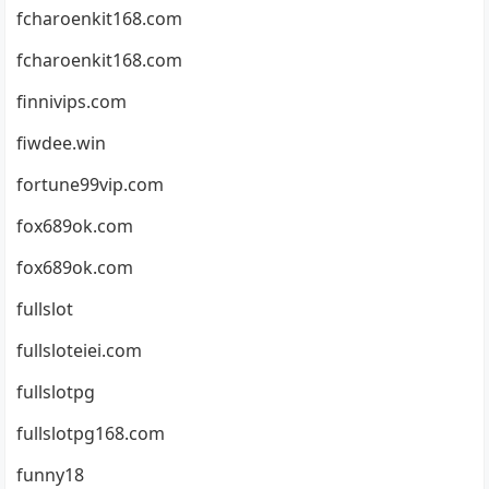
fcharoenkit168.com
fcharoenkit168.com
finnivips.com
fiwdee.win
fortune99vip.com
fox689ok.com
fox689ok.com
fullslot
fullsloteiei.com
fullslotpg
fullslotpg168.com
funny18