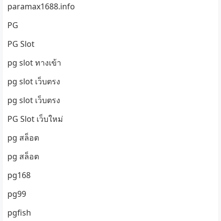
paramax1688.info
PG
PG Slot
pg slot ทางเข้า
pg slot เว็บตรง
pg slot เว็บตรง
PG Slot เว็บใหม่
pg สล็อต
pg สล็อต
pg168
pg99
pgfish