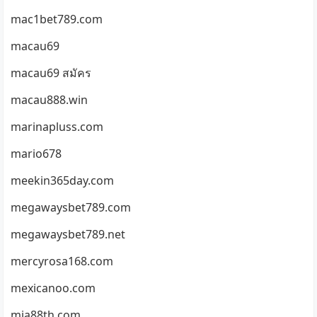
mac1bet789.com
macau69
macau69 สมัคร
macau888.win
marinapluss.com
mario678
meekin365day.com
megawaysbet789.com
megawaysbet789.net
mercyrosa168.com
mexicanoo.com
mia88th.com