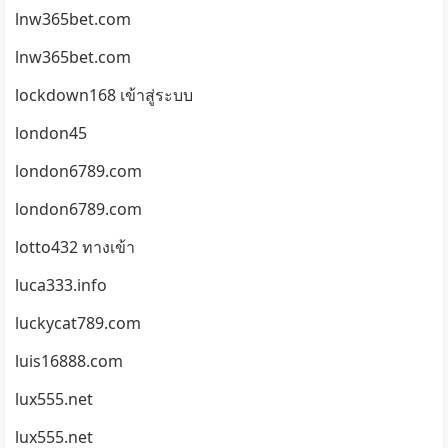
lnw365bet.com
lnw365bet.com
lockdown168 เข้าสู่ระบบ
london45
london6789.com
london6789.com
lotto432 ทางเข้า
luca333.info
luckycat789.com
luis16888.com
lux555.net
lux555.net