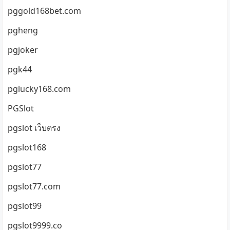
pggold168bet.com
pgheng
pgjoker
pgk44
pglucky168.com
PGSlot
pgslot เว็บตรง
pgslot168
pgslot77
pgslot77.com
pgslot99
pgslot9999.co