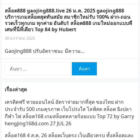
สล็อต888 gaojing888.live 26 ม.ค. 2025 gaojing888
บริการเกมสล็อตสุดทันสมัย สมาชิกใหม่รับ 100% ฝาก-ถอน
รวดเร็วทุกเกม ทุกค่าย อันดับ1 สล็อต888 เกมใหม่ออกแบบพื
เศษที่นี่ที่เดียว Top 84 by Hubert
30 มกราคม 2025
Gaojing888 ปรับอัตราชนะ มีความ…
ค้นหา
สำหรับ:
เรื่องล่าสุด
เครดิตฟรี หวยออนไลน์ อัตราจ่ายมากที่สุด ของไทย ฝาก
ประจำรับ 500 เกมคุรภาพ เว็บโปร่งใส ไลฟ์สด สล็อต ยิงปลา
กีฬา ไพ่ สล็อต168 เกมสล็อตหลายร้อยแบบ Top 72 by Garry
hengjing168d.com 27 JUL 26
สล็อต168 4 ส.ค. 26 สล็อตเว็บตรง เว็บเดียวครบ ทั้งสล็อตและ