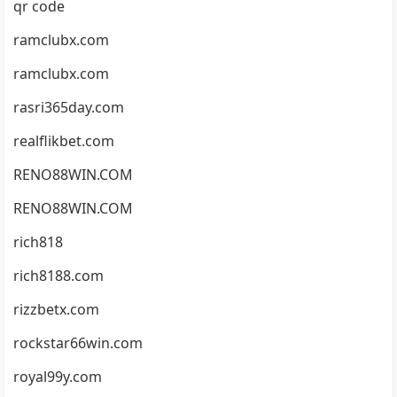
qr code
ramclubx.com
ramclubx.com
rasri365day.com
realflikbet.com
RENO88WIN.COM
RENO88WIN.COM
rich818
rich8188.com
rizzbetx.com
rockstar66win.com
royal99y.com