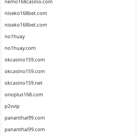
nemo168casino.com
niseko168bet.com
niseko168bet.com
no1huay
no1huay.com
okcasino159.com
okcasino159.com
okcasino159.net
onoplus168.com
p2vvip
pananthai99.com
pananthai99.com