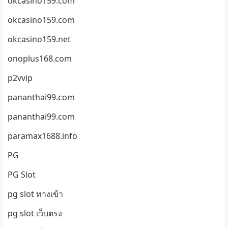
okcasino159.com
okcasino159.com
okcasino159.net
onoplus168.com
p2vvip
pananthai99.com
pananthai99.com
paramax1688.info
PG
PG Slot
pg slot ทางเข้า
pg slot เว็บตรง