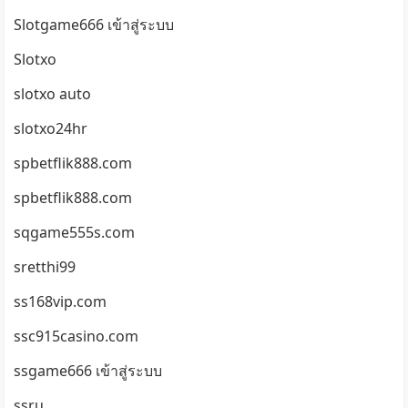
Slotgame666 เข้าสู่ระบบ
Slotxo
slotxo auto
slotxo24hr
spbetflik888.com
spbetflik888.com
sqgame555s.com
sretthi99
ss168vip.com
ssc915casino.com
ssgame666 เข้าสู่ระบบ
ssru