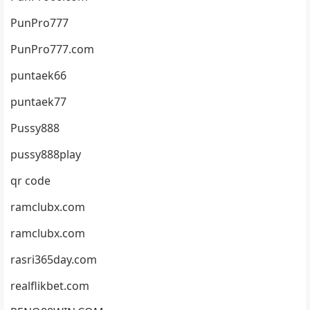
PunPro777
PunPro777.com
puntaek66
puntaek77
Pussy888
pussy888play
qr code
ramclubx.com
ramclubx.com
rasri365day.com
realflikbet.com