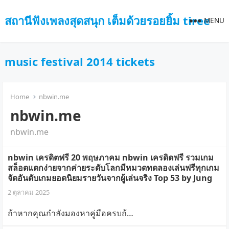
สถานีฟังเพลงสุดสนุก เต็มด้วยรอยยิ้ม tiree
MENU
music festival 2014 tickets
Home
nbwin.me
nbwin.me
nbwin.me
nbwin เครดิตฟรี 20 พฤษภาคม nbwin เครดิตฟรี รวมเกม
สล็อตแตกง่ายจากค่ายระดับโลกมีหมวดทดลองเล่นฟรีทุกเกม
จัดอันดับเกมยอดนิยมรายวันจากผู้เล่นจริง Top 53 by Jung
2 ตุลาคม 2025
ถ้าหากคุณกำลังมองหาคู่มือครบถ้…