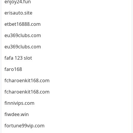
enjoy24.fun
erisauto.site
etbet16888.com
eu369clubs.com
eu369clubs.com
fafa 123 slot
faro168
fcharoenkit168.com
fcharoenkit168.com
finnivips.com
fiwdee.win
fortune99vip.com