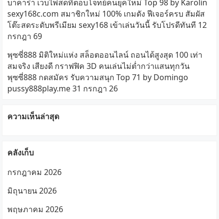
บาคาร่า เว็บไพ่สดที่ตอบโจทย์คนยุคใหม่ Top 98 by Karolin
sexy168c.com สมาชิกใหม่ 100% เกมดัง ฟีเจอร์ครบ สัมผัส
โต๊ะสดระดับพรีเมียม sexy168 เข้าเล่นวันนี้ รับโปรดีทันที 12
กรกฎา 69
พุซซี่888 มิติใหม่แห่ง สล็อตออนไลน์ ถอนได้สูงสุด 100 เท่า
สมจริง เสียงดี กราฟฟิค 3D คนเล่นไม่ต่ำกว่าแสนทุกวัน
พุซซี่888 กดสมัคร รับความสนุก Top 71 by Domingo
pussy888play.me 31 กรกฎา 26
ความเห็นล่าสุด
คลังเก็บ
กรกฎาคม 2026
มิถุนายน 2026
พฤษภาคม 2026