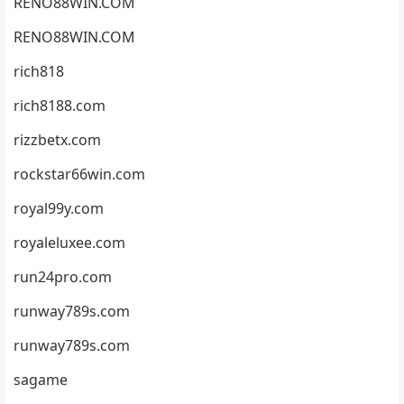
RENO88WIN.COM
RENO88WIN.COM
rich818
rich8188.com
rizzbetx.com
rockstar66win.com
royal99y.com
royaleluxee.com
run24pro.com
runway789s.com
runway789s.com
sagame