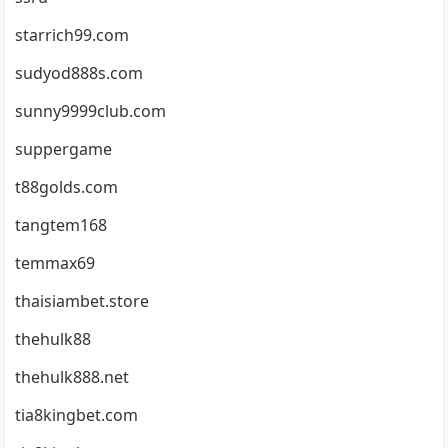
starrich99.com
sudyod888s.com
sunny9999club.com
suppergame
t88golds.com
tangtem168
temmax69
thaisiambet.store
thehulk88
thehulk888.net
tia8kingbet.com