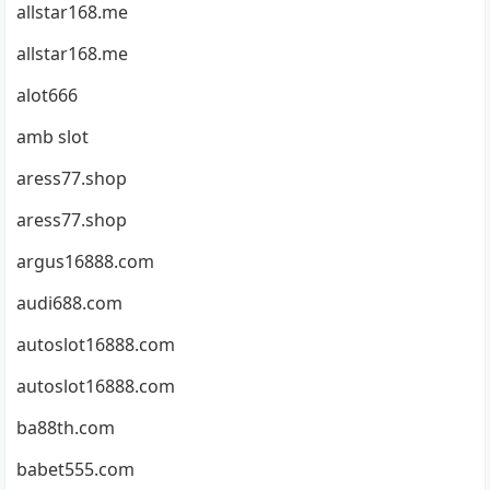
allstar168.me
allstar168.me
alot666
amb slot
aress77.shop
aress77.shop
argus16888.com
audi688.com
autoslot16888.com
autoslot16888.com
ba88th.com
babet555.com