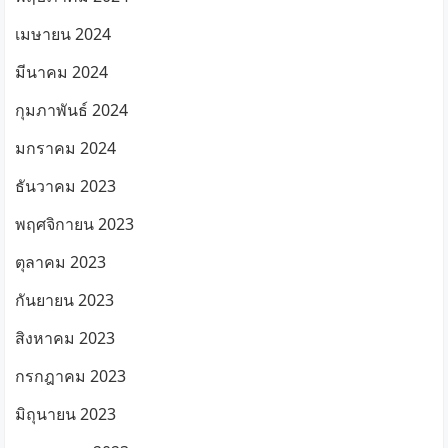
เมษายน 2024
มีนาคม 2024
กุมภาพันธ์ 2024
มกราคม 2024
ธันวาคม 2023
พฤศจิกายน 2023
ตุลาคม 2023
กันยายน 2023
สิงหาคม 2023
กรกฎาคม 2023
มิถุนายน 2023