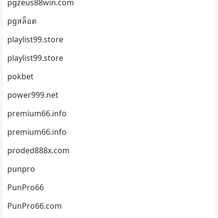
pgzeus88win.com
pgสล็อต
playlist99.store
playlist99.store
pokbet
power999.net
premium66.info
premium66.info
proded888x.com
punpro
PunPro66
PunPro66.com