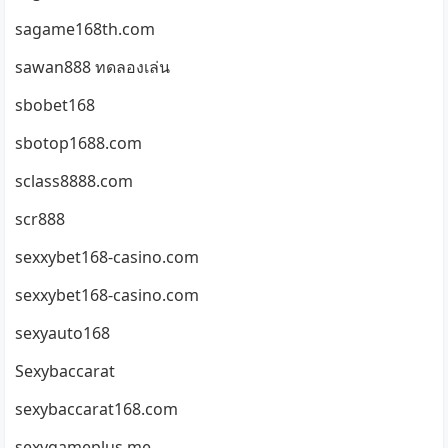
sagame168th.com
sawan888 ทดลองเล่น
sbobet168
sbotop1688.com
sclass8888.com
scr888
sexxybet168-casino.com
sexxybet168-casino.com
sexyauto168
Sexybaccarat
sexybaccarat168.com
sexygameplus.me