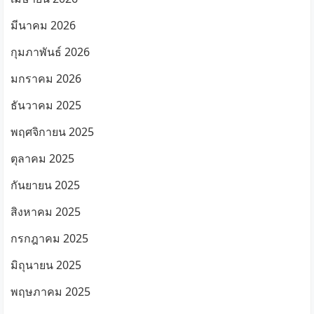
มีนาคม 2026
กุมภาพันธ์ 2026
มกราคม 2026
ธันวาคม 2025
พฤศจิกายน 2025
ตุลาคม 2025
กันยายน 2025
สิงหาคม 2025
กรกฎาคม 2025
มิถุนายน 2025
พฤษภาคม 2025