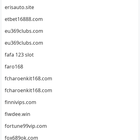
erisauto.site
etbet16888.com
eu369clubs.com
eu369clubs.com
fafa 123 slot
faro168
fcharoenkit168.com
fcharoenkit168.com
finnivips.com
fiwdee.win
fortune99vip.com
fox689ok.com