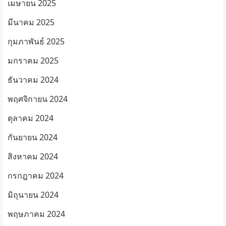
เมษายน 2025
มีนาคม 2025
กุมภาพันธ์ 2025
มกราคม 2025
ธันวาคม 2024
พฤศจิกายน 2024
ตุลาคม 2024
กันยายน 2024
สิงหาคม 2024
กรกฎาคม 2024
มิถุนายน 2024
พฤษภาคม 2024