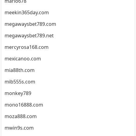
mario678
meekin365day.com
megawaysbet789.com
megawaysbet789.net
mercyrosa168.com
mexicanoo.com
mia88th.com
mib555s.com
monkey789
mono16888.com
moza888.com
mwin9s.com