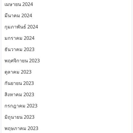
เมษายน 2024
มีนาคม 2024
กุมภาพันธ์ 2024
มกราคม 2024
ธันวาคม 2023
พฤศจิกายน 2023
ตุลาคม 2023
กันยายน 2023
สิงหาคม 2023
กรกฎาคม 2023
มิถุนายน 2023
พฤษภาคม 2023