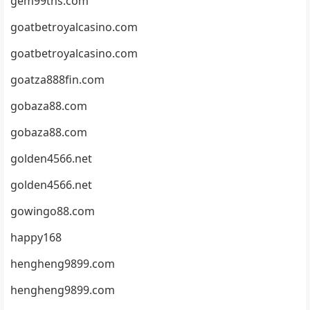
gem99ths.com
goatbetroyalcasino.com
goatbetroyalcasino.com
goatza888fin.com
gobaza88.com
gobaza88.com
golden4566.net
golden4566.net
gowingo88.com
happy168
hengheng9899.com
hengheng9899.com