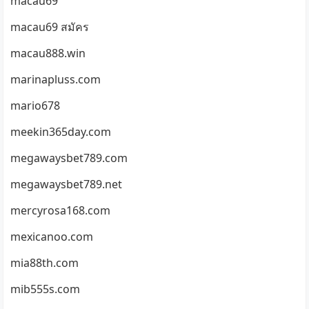
macau69
macau69 สมัคร
macau888.win
marinapluss.com
mario678
meekin365day.com
megawaysbet789.com
megawaysbet789.net
mercyrosa168.com
mexicanoo.com
mia88th.com
mib555s.com