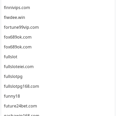
finnivips.com
fiwdee.win
fortune99vip.com
fox689ok.com
fox689ok.com
fullslot
fullsloteiei.com
fullslotpg
fullslotpg168.com
funny18
future24bet.com
gachawin168.com