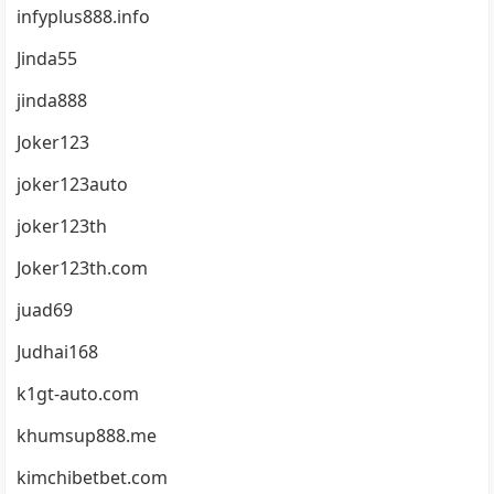
infyplus888.info
Jinda55
jinda888
Joker123
joker123auto
joker123th
Joker123th.com
juad69
Judhai168
k1gt-auto.com
khumsup888.me
kimchibetbet.com