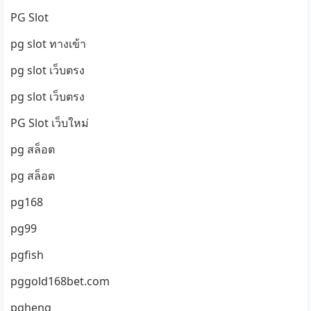
PG Slot
pg slot ทางเข้า
pg slot เว็บตรง
pg slot เว็บตรง
PG Slot เว็บใหม่
pg สล็อต
pg สล็อต
pg168
pg99
pgfish
pggold168bet.com
pgheng