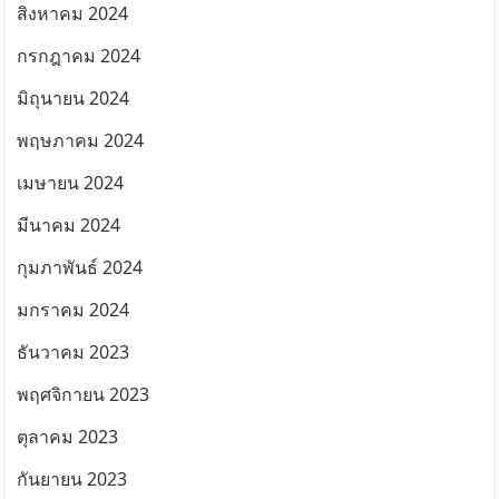
สิงหาคม 2024
กรกฎาคม 2024
มิถุนายน 2024
พฤษภาคม 2024
เมษายน 2024
มีนาคม 2024
กุมภาพันธ์ 2024
มกราคม 2024
ธันวาคม 2023
พฤศจิกายน 2023
ตุลาคม 2023
กันยายน 2023