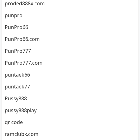
proded888x.com
punpro
PunPro66
PunPro66.com
PunPro777
PunPro777.com
puntaek66
puntaek77
Pussy888
pussy888play
qr code
ramclubx.com