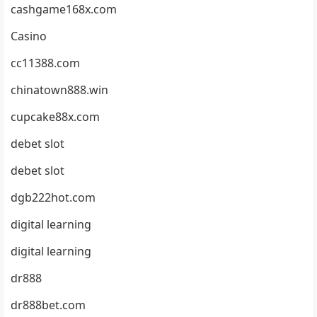
cashgame168x.com
Casino
cc11388.com
chinatown888.win
cupcake88x.com
debet slot
debet slot
dgb222hot.com
digital learning
digital learning
dr888
dr888bet.com