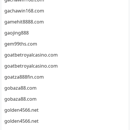
gachawin168.com
gamehit8888.com
gaojing888
gem99ths.com
goatbetroyalcasino.com
goatbetroyalcasino.com
goatza888fin.com
gobaza88.com
gobaza88.com
golden4566.net
golden4566.net