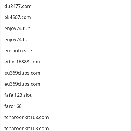
du2477.com
ek4567.com
enjoy24.fun
enjoy24.fun
erisauto.site
etbet16888.com
eu369clubs.com
eu369clubs.com
fafa 123 slot
faro168
fcharoenkit168.com
fcharoenkit168.com