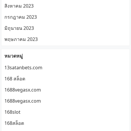
สิงหาคม 2023
กรกฎาคม 2023
มิถุนายน 2023
พฤษภาคม 2023
หมวดหมู่
13satanbets.com
168 สล็อต
1688vegasx.com
1688vegasx.com
168slot
168สล็อต