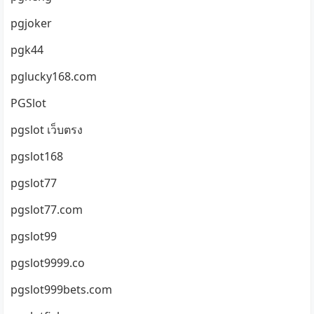
pgjoker
pgk44
pglucky168.com
PGSlot
pgslot เว็บตรง
pgslot168
pgslot77
pgslot77.com
pgslot99
pgslot9999.co
pgslot999bets.com