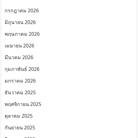
กรกฎาคม 2026
มิถุนายน 2026
พฤษภาคม 2026
เมษายน 2026
มีนาคม 2026
กุมภาพันธ์ 2026
มกราคม 2026
ธันวาคม 2025
พฤศจิกายน 2025
ตุลาคม 2025
กันยายน 2025