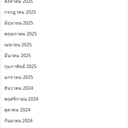
สิงหาคม 2025
กรกฎาคม 2025
มิถุนายน 2025
พฤษภาคม 2025
เมษายน 2025
มีนาคม 2025
กุมภาพันธ์ 2025
มกราคม 2025
ธันวาคม 2024
พฤศจิกายน 2024
ตุลาคม 2024
กันยายน 2024