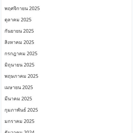
พฤศจิกายน 2025
ตุลาคม 2025
กันยายน 2025
สิงหาคม 2025
กรกฎาคม 2025
มิถุนายน 2025
พฤษภาคม 2025
เมษายน 2025
มีนาคม 2025
กุมภาพันธ์ 2025
มกราคม 2025
ธันวาคม 2024