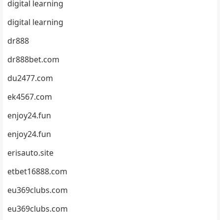
digital learning
digital learning
dr888
dr888bet.com
du2477.com
ek4567.com
enjoy24.fun
enjoy24.fun
erisauto.site
etbet16888.com
eu369clubs.com
eu369clubs.com