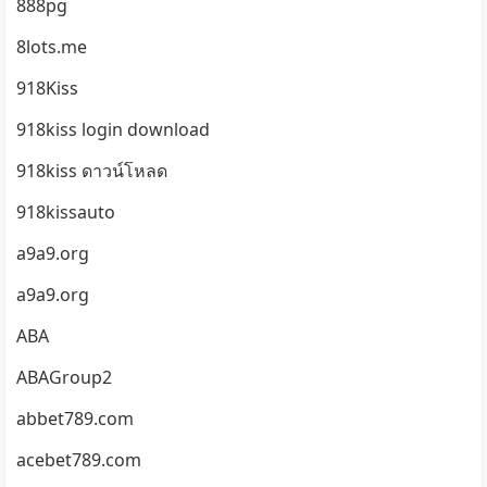
888pg
8lots.me
918Kiss
918kiss login download
918kiss ดาวน์โหลด
918kissauto
a9a9.org
a9a9.org
ABA
ABAGroup2
abbet789.com
acebet789.com