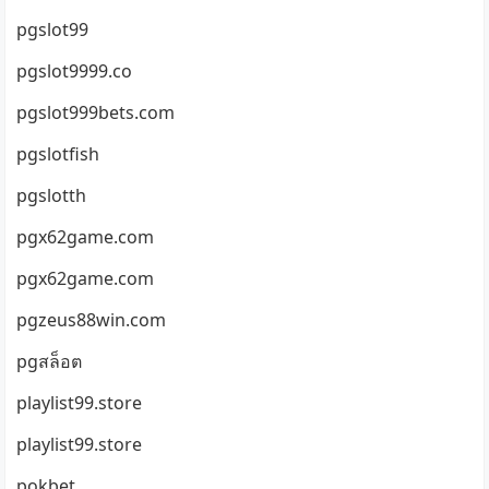
pgslot99
pgslot9999.co
pgslot999bets.com
pgslotfish
pgslotth
pgx62game.com
pgx62game.com
pgzeus88win.com
pgสล็อต
playlist99.store
playlist99.store
pokbet