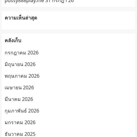
pussy888play.me 31 กรกฎา 26
ความเห็นล่าสุด
คลังเก็บ
กรกฎาคม 2026
มิถุนายน 2026
พฤษภาคม 2026
เมษายน 2026
มีนาคม 2026
กุมภาพันธ์ 2026
มกราคม 2026
ธันวาคม 2025