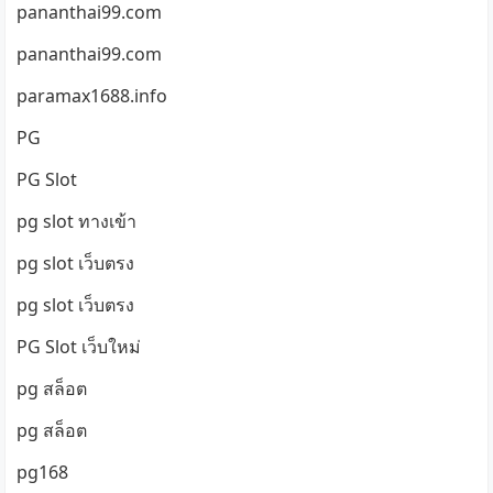
pananthai99.com
pananthai99.com
paramax1688.info
PG
PG Slot
pg slot ทางเข้า
pg slot เว็บตรง
pg slot เว็บตรง
PG Slot เว็บใหม่
pg สล็อต
pg สล็อต
pg168