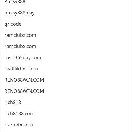
Pussy888
pussy888play
qr code
ramclubx.com
ramclubx.com
rasri365day.com
realflikbet.com
RENO88WIN.COM
RENO88WIN.COM
rich818
rich8188.com
rizzbetx.com