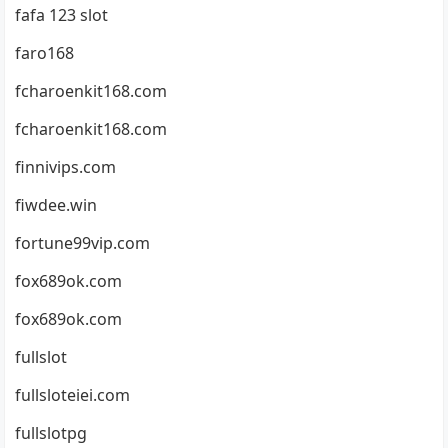
fafa 123 slot
faro168
fcharoenkit168.com
fcharoenkit168.com
finnivips.com
fiwdee.win
fortune99vip.com
fox689ok.com
fox689ok.com
fullslot
fullsloteiei.com
fullslotpg