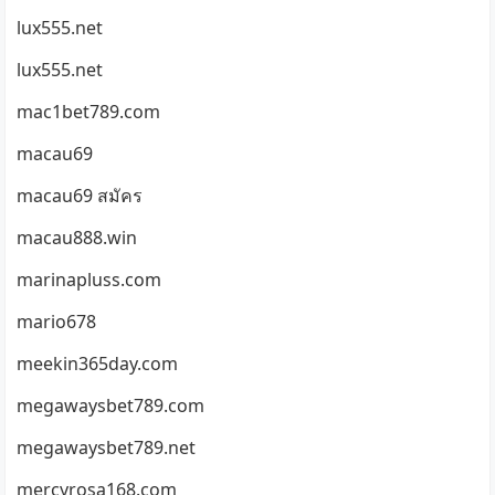
lux555.net
lux555.net
mac1bet789.com
macau69
macau69 สมัคร
macau888.win
marinapluss.com
mario678
meekin365day.com
megawaysbet789.com
megawaysbet789.net
mercyrosa168.com