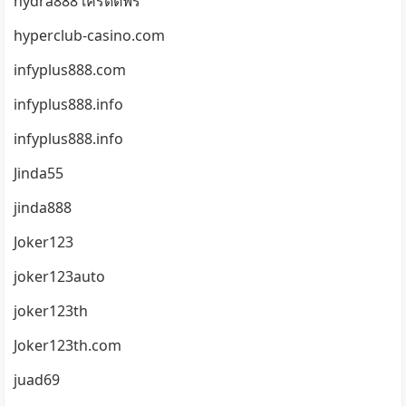
hydra888 เครดิตฟรี
hyperclub-casino.com
infyplus888.com
infyplus888.info
infyplus888.info
Jinda55
jinda888
Joker123
joker123auto
joker123th
Joker123th.com
juad69