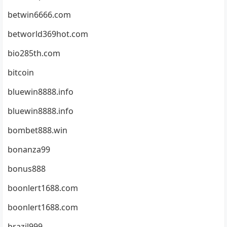
betwin6666.com
betworld369hot.com
bio285th.com
bitcoin
bluewin8888.info
bluewin8888.info
bombet888.win
bonanza99
bonus888
boonlert1688.com
boonlert1688.com
brazil999