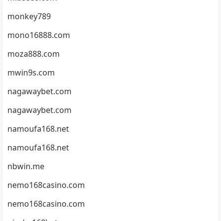
monkey789
mono16888.com
moza888.com
mwin9s.com
nagawaybet.com
nagawaybet.com
namoufa168.net
namoufa168.net
nbwin.me
nemo168casino.com
nemo168casino.com