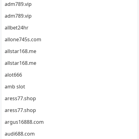
adm789.vip
adm789.vip
allbet24hr
allone745s.com
allstar168.me
allstar168.me
alot666
amb slot
aress77.shop
aress77.shop
argus16888.com
audi688.com