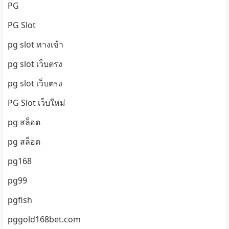
PG
PG Slot
pg slot ทางเข้า
pg slot เว็บตรง
pg slot เว็บตรง
PG Slot เว็บใหม่
pg สล็อต
pg สล็อต
pg168
pg99
pgfish
pggold168bet.com