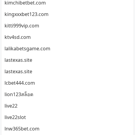
kimchibetbet.com
kingxxxbet123.com
kitti999vip.com
ktv4sd.com
lalikabetsgame.com
lastexas.site
lastexas.site
lcbet444.com
lion123สล็อต
live22
live22slot
lnw365bet.com