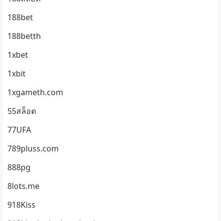
188bet
188betth
1xbet
1xbit
1xgameth.com
55สล็อต
77UFA
789pluss.com
888pg
8lots.me
918Kiss