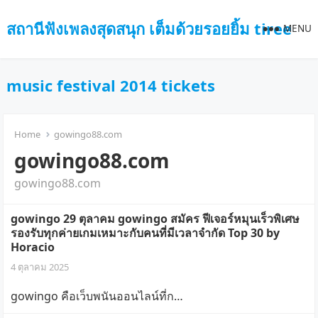
สถานีฟังเพลงสุดสนุก เต็มด้วยรอยยิ้ม tiree
MENU
music festival 2014 tickets
Home
gowingo88.com
gowingo88.com
gowingo88.com
gowingo 29 ตุลาคม gowingo สมัคร ฟีเจอร์หมุนเร็วพิเศษ
รองรับทุกค่ายเกมเหมาะกับคนที่มีเวลาจำกัด Top 30 by
Horacio
4 ตุลาคม 2025
gowingo คือเว็บพนันออนไลน์ที่ก…