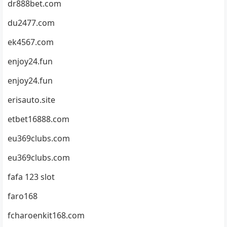
dr888bet.com
du2477.com
ek4567.com
enjoy24.fun
enjoy24.fun
erisauto.site
etbet16888.com
eu369clubs.com
eu369clubs.com
fafa 123 slot
faro168
fcharoenkit168.com