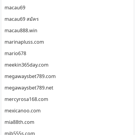
macau69
macau69 สมัคร
macau888.win
marinapluss.com
mario678
meekin365day.com
megawaysbet789.com
megawaysbet789.net
mercyrosa168.com
mexicanoo.com
mia88th.com
mib555s.com