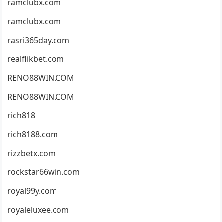
ramclubx.com
ramclubx.com
rasri365day.com
realflikbet.com
RENO88WIN.COM
RENO88WIN.COM
rich818
rich8188.com
rizzbetx.com
rockstar66win.com
royal99y.com
royaleluxee.com