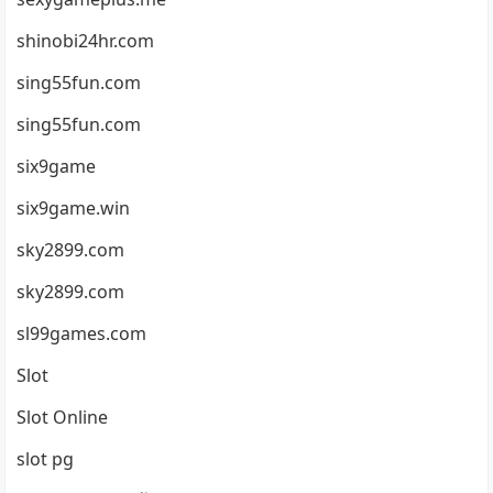
shinobi24hr.com
sing55fun.com
sing55fun.com
six9game
six9game.win
sky2899.com
sky2899.com
sl99games.com
Slot
Slot Online
slot pg