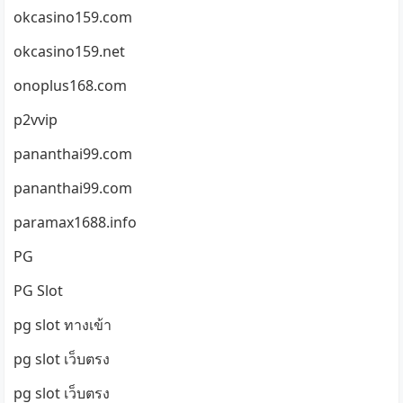
okcasino159.com
okcasino159.net
onoplus168.com
p2vvip
pananthai99.com
pananthai99.com
paramax1688.info
PG
PG Slot
pg slot ทางเข้า
pg slot เว็บตรง
pg slot เว็บตรง