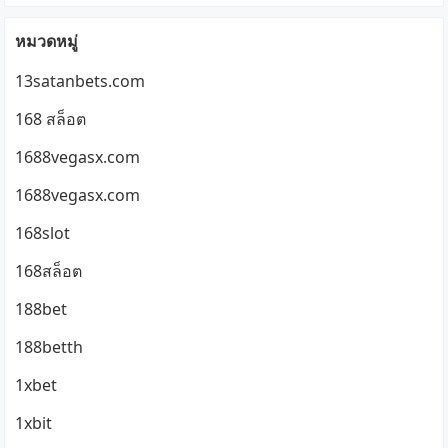
หมวดหมู่
13satanbets.com
168 สล็อต
1688vegasx.com
1688vegasx.com
168slot
168สล็อต
188bet
188betth
1xbet
1xbit