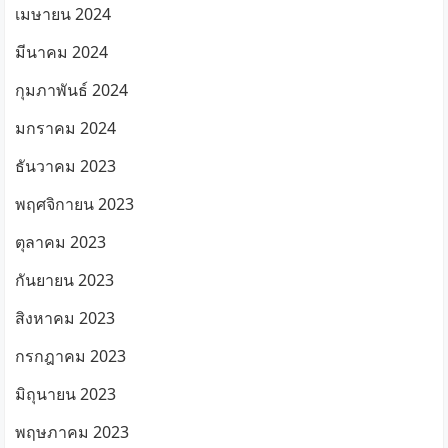
เมษายน 2024
มีนาคม 2024
กุมภาพันธ์ 2024
มกราคม 2024
ธันวาคม 2023
พฤศจิกายน 2023
ตุลาคม 2023
กันยายน 2023
สิงหาคม 2023
กรกฎาคม 2023
มิถุนายน 2023
พฤษภาคม 2023