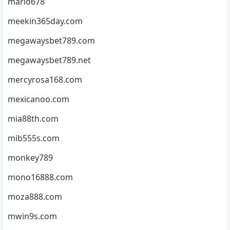
mario678
meekin365day.com
megawaysbet789.com
megawaysbet789.net
mercyrosa168.com
mexicanoo.com
mia88th.com
mib555s.com
monkey789
mono16888.com
moza888.com
mwin9s.com