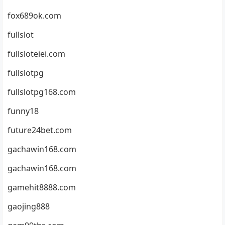
fox689ok.com
fullslot
fullsloteiei.com
fullslotpg
fullslotpg168.com
funny18
future24bet.com
gachawin168.com
gachawin168.com
gamehit8888.com
gaojing888