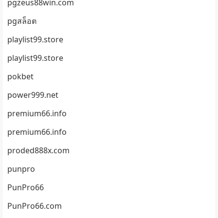
pgzeus88win.com
pgสล็อต
playlist99.store
playlist99.store
pokbet
power999.net
premium66.info
premium66.info
proded888x.com
punpro
PunPro66
PunPro66.com