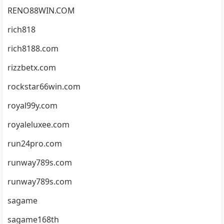
RENO88WIN.COM
rich818
rich8188.com
rizzbetx.com
rockstar66win.com
royal99y.com
royaleluxee.com
run24pro.com
runway789s.com
runway789s.com
sagame
sagame168th