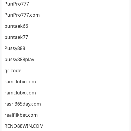
PunPro777
PunPro777.com
puntaek66
puntaek77
Pussy888
pussy888play
qr code
ramclubx.com
ramclubx.com
rasri365day.com
realflikbet.com
RENO88WIN.COM