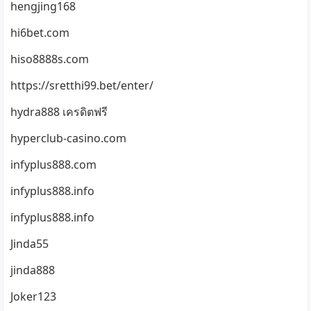
hengjing168
hi6bet.com
hiso8888s.com
https://sretthi99.bet/enter/
hydra888 เครดิตฟรี
hyperclub-casino.com
infyplus888.com
infyplus888.info
infyplus888.info
Jinda55
jinda888
Joker123