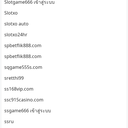
Slotgame666 เข้าสู่ระบบ
Slotxo
slotxo auto
slotxo24hr
spbetflik888.com
spbetflik888.com
sqgame555s.com
sretthi99
ss168vip.com
ssc915casino.com
ssgame666 เข้าสู่ระบบ
ssru