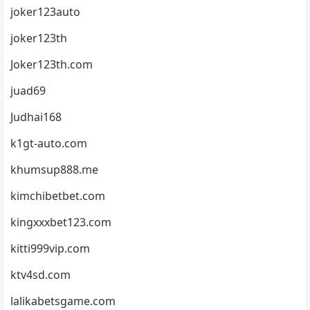
joker123auto
joker123th
Joker123th.com
juad69
Judhai168
k1gt-auto.com
khumsup888.me
kimchibetbet.com
kingxxxbet123.com
kitti999vip.com
ktv4sd.com
lalikabetsgame.com