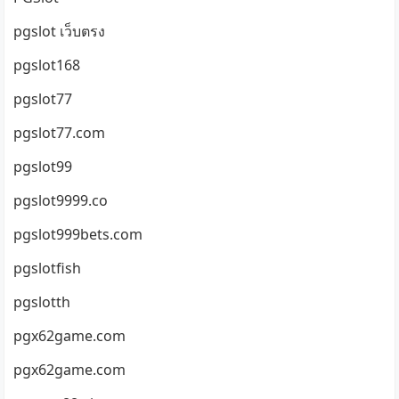
pgslot เว็บตรง
pgslot168
pgslot77
pgslot77.com
pgslot99
pgslot9999.co
pgslot999bets.com
pgslotfish
pgslotth
pgx62game.com
pgx62game.com