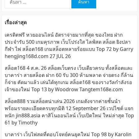
สำหรับ:
เรื่องล่าสุด
เครดิตฟรี หวยออนไลน์ อัตราจ่ายมากที่สุด ของไทย ฝาก
ประจำรับ 500 เกมคุรภาพ เว็บโปร่งใส ไลฟ์สด สล็อต ยิงปลา
กีฬา ไพ่ สล็อต168 เกมสล็อตหลายร้อยแบบ Top 72 by Garry
hengjing168d.com 27 JUL 26
สล็อต168 4 ส.ค. 26 สล็อตเว็บตรง เว็บเดียวครบ ทั้งสล็อตและ
บาคาร่า สายสล็อต ฝาก 60 รับ 300 ห้ามพลาด จ่ายตรง กี่ล้าน
ก็จ่าย คัดมาแล้ว เล่นได้ทุกเกม สล็อต168 ของรางวัลกำลังรอ
เจ้าของใหม่ Top 13 by Woodrow Tangtem168e.com
สล็อต888 รวมสล็อตน่าเล่น 2026 เกมดังจากค่ายชั้นนำ
พร้อมรายละเอียดครบทุกมิติ 12 September 26 เวปไซต์ แจก
หนัก jin888.asia คาสิโนออนไลน์ เว็บเปิดใหม่ ใหม่ล่าสุด Top
61 by Timothy
บาคาร่า เว็บไพ่สดที่ตอบโจทย์คนยุคใหม่ Top 98 by Karolin