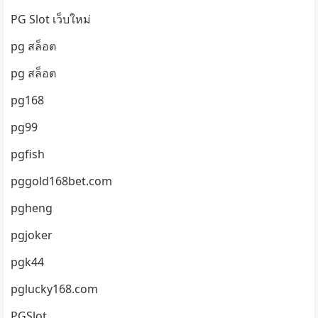
PG Slot เว็บใหม่
pg สล็อต
pg สล็อต
pg168
pg99
pgfish
pggold168bet.com
pgheng
pgjoker
pgk44
pglucky168.com
PGSlot