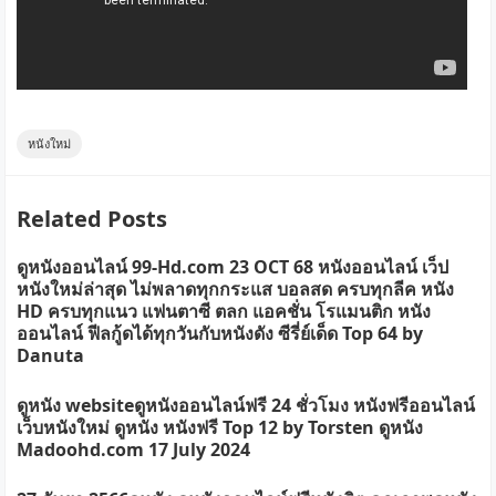
หนังใหม่
Related Posts
ดูหนังออนไลน์ 99-Hd.com 23 OCT 68 หนังออนไลน์ เว็ป
หนังใหม่ล่าสุด ไม่พลาดทุกกระแส บอลสด ครบทุกลีค หนัง
HD ครบทุกแนว แฟนตาซี ตลก แอคชั่น โรแมนติก หนัง
ออนไลน์ ฟีลกู้ดได้ทุกวันกับหนังดัง ซีรี่ย์เด็ด Top 64 by
Danuta
ดูหนัง websiteดูหนังออนไลน์ฟรี 24 ชั่วโมง หนังฟรีออนไลน์
เว็บหนังใหม่ ดูหนัง หนังฟรี Top 12 by Torsten ดูหนัง
Madoohd.com 17 July 2024