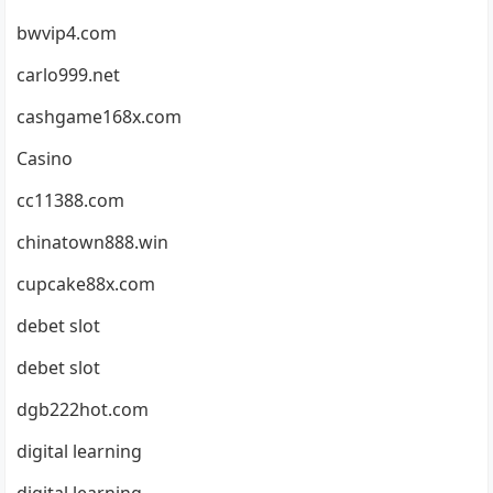
bwvip4.com
carlo999.net
cashgame168x.com
Casino
cc11388.com
chinatown888.win
cupcake88x.com
debet slot
debet slot
dgb222hot.com
digital learning