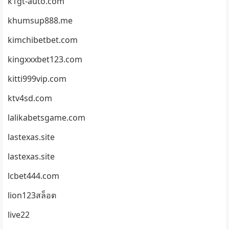
k1gt-auto.com
khumsup888.me
kimchibetbet.com
kingxxxbet123.com
kitti999vip.com
ktv4sd.com
lalikabetsgame.com
lastexas.site
lastexas.site
lcbet444.com
lion123สล็อต
live22