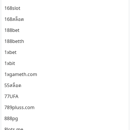
168slot
168สล็อต
188bet
188betth
1xbet
1xbit
1xgameth.com
55สล็อต
77UFA
789pluss.com
888pg
8lots.me