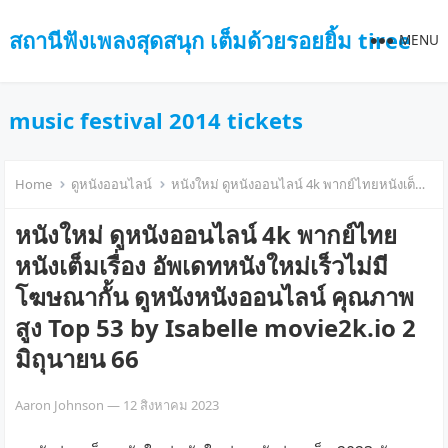
สถานีฟังเพลงสุดสนุก เต็มด้วยรอยยิ้ม tiree
MENU
music festival 2014 tickets
Home
ดูหนังออนไลน์
หนังใหม่ ดูหนังออนไลน์ 4k พากย์ไทยหนังเต็มเรื่อง อัพเดทหนังใหม่เร็วไม่มีโฆษณากั้น ดูหนังหนังออนไลน์ คุณภาพสูง Top 53 by Isabelle movie2k.io 2 มิถุนายน 66
หนังใหม่ ดูหนังออนไลน์ 4k พากย์ไทย
หนังเต็มเรื่อง อัพเดทหนังใหม่เร็วไม่มี
โฆษณากั้น ดูหนังหนังออนไลน์ คุณภาพ
สูง Top 53 by Isabelle movie2k.io 2
มิถุนายน 66
Aaron Johnson
—
12 สิงหาคม 2023