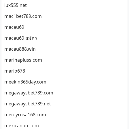
lux555.net
mac1bet789.com
macau69
macau69 สมัคร
macau888.win
marinapluss.com
mario678
meekin365day.com
megawaysbet789.com
megawaysbet789.net
mercyrosa168.com
mexicanoo.com