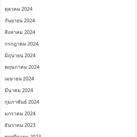
ตุลาคม 2024
กันยายน 2024
สิงหาคม 2024
กรกฎาคม 2024
มิถุนายน 2024
พฤษภาคม 2024
เมษายน 2024
มีนาคม 2024
กุมภาพันธ์ 2024
มกราคม 2024
ธันวาคม 2023
พฤศจิกายน 2023