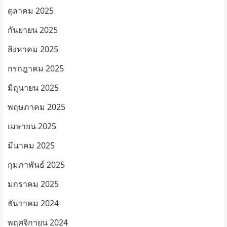
ตุลาคม 2025
กันยายน 2025
สิงหาคม 2025
กรกฎาคม 2025
มิถุนายน 2025
พฤษภาคม 2025
เมษายน 2025
มีนาคม 2025
กุมภาพันธ์ 2025
มกราคม 2025
ธันวาคม 2024
พฤศจิกายน 2024