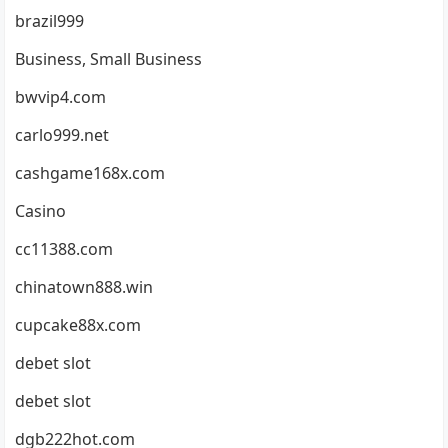
brazil999
Business, Small Business
bwvip4.com
carlo999.net
cashgame168x.com
Casino
cc11388.com
chinatown888.win
cupcake88x.com
debet slot
debet slot
dgb222hot.com