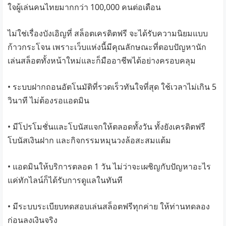
ใจผู้เล่นคนไทยมากกว่า 100,000 คนต่อเดือน
ไม่ใช่เรื่องบังเอิญที่ สล็อตเครดิตฟรี จะได้รับความนิยมแบบ
ก้าวกระโจน เพราะเว็บแห่งนี้มีคุณลักษณะที่ตอบปัญหานัก
เล่นสล็อตทั้งหน้าใหม่และก็มืออาชีพได้อย่างครอบคลุม
• ระบบฝากถอนอัตโนมัติที่รวดเร็วทันใจที่สุด ใช้เวลาไม่เกิน 5
วินาที ไม่ต้องรอแอดมิน
• มีโปรโมชั่นและโบนัสแจกให้ตลอดทั้งวัน ทั้งยังเครดิตฟรี
โบนัสเงินฝาก และกิจกรรมหมุนวงล้อสะสมแต้ม
• แอดมินให้บริการตลอด 1 วัน ไม่ว่าจะเผชิญกับปัญหาอะไร
แค่ทักไลน์ก็ได้รับการดูแลในทันที
• มีระบบระเบียบทดสอบเล่นสล็อตฟรีทุกค่าย ให้ท่านทดลอง
ก่อนลงเงินจริง