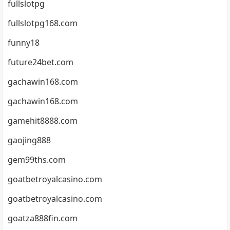
fullslotpg
fullslotpg168.com
funny18
future24bet.com
gachawin168.com
gachawin168.com
gamehit8888.com
gaojing888
gem99ths.com
goatbetroyalcasino.com
goatbetroyalcasino.com
goatza888fin.com