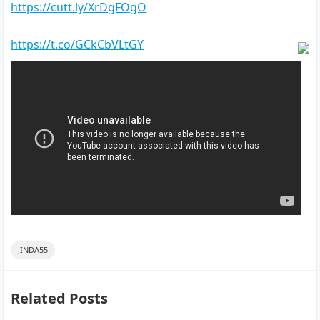
https://cutt.ly/XrDgFOgO
https://t.co/GCkCbVLtGY
JINDA55
Related Posts