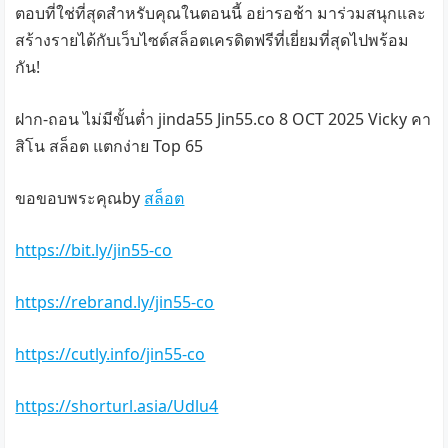
ตอบที่ใช่ที่สุดสำหรับคุณในตอนนี้ อย่ารอช้า มาร่วมสนุกและ
สร้างรายได้กับเว็บไซต์สล็อตเครดิตฟรีที่เยี่ยมที่สุดไปพร้อม
กัน!
ฝาก-ถอน ไม่มีขั้นต่ำ jinda55 Jin55.co 8 OCT 2025 Vicky คา
สิโน สล็อต แตกง่าย Top 65
ขอขอบพระคุณby
สล็อต
https://bit.ly/jin55-co
https://rebrand.ly/jin55-co
https://cutly.info/jin55-co
https://shorturl.asia/Udlu4