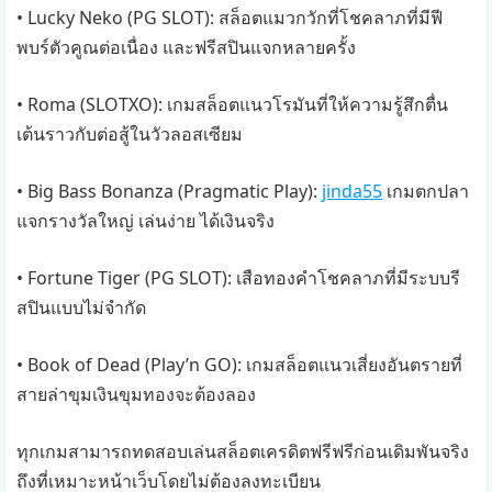
• Lucky Neko (PG SLOT): สล็อตแมวกวักที่โชคลาภที่มีฟี
พบร์ตัวคูณต่อเนื่อง และฟรีสปินแจกหลายครั้ง
• Roma (SLOTXO): เกมสล็อตแนวโรมันที่ให้ความรู้สึกตื่น
เต้นราวกับต่อสู้ในวัวลอสเซียม
• Big Bass Bonanza (Pragmatic Play):
jinda55
เกมตกปลา
แจกรางวัลใหญ่ เล่นง่าย ได้เงินจริง
• Fortune Tiger (PG SLOT): เสือทองคำโชคลาภที่มีระบบรี
สปินแบบไม่จำกัด
• Book of Dead (Play’n GO): เกมสล็อตแนวเสี่ยงอันตรายที่
สายล่าขุมเงินขุมทองจะต้องลอง
ทุกเกมสามารถทดสอบเล่นสล็อตเครดิตฟรีฟรีก่อนเดิมพันจริง
ถึงที่เหมาะหน้าเว็บโดยไม่ต้องลงทะเบียน