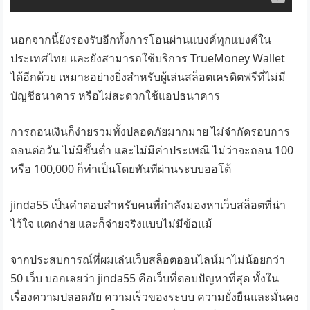
นอกจากนี้ยังรองรับอีกทั้งการโอนผ่านแบงค์ทุกแบงค์ใน
ประเทศไทย และยังสามารถใช้บริการ TrueMoney Wallet
ได้อีกด้วย เหมาะอย่างยิ่งสำหรับผู้เล่นสล็อตเครดิตฟรีที่ไม่มี
บัญชีธนาคาร หรือไม่สะดวกใช้แอปธนาคาร
การถอนเงินก็ง่ายรวมทั้งปลอดภัยมากมาย ไม่จำกัดรอบการ
ถอนต่อวัน ไม่มีขั้นต่ำ และไม่มีค่าประเพณี ไม่ว่าจะถอน 100
หรือ 100,000 ก็ทำเป็นโดยทันทีผ่านระบบออโต้
jinda55 เป็นคำตอบสำหรับคนที่กำลังมองหาเว็บสล็อตที่น่า
ไว้ใจ แตกง่าย และก็จ่ายจริงแบบไม่มีข้อแม้
จากประสบการณ์ที่ผมเล่นเว็บสล็อตออนไลน์มาไม่น้อยกว่า
50 เว็บ บอกเลยว่า jinda55 คือเว็บที่ตอบปัญหาที่สุด ทั้งใน
เรื่องความปลอดภัย ความเร็วของระบบ ความยั่งยืนและมั่นคง