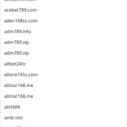
acebet789.com
aden168ss.com
adm789.info
adm789.vip
adm789.vip
allbet24hr
allone745s.com
allstar168.me
allstar168.me
alot666
amb slot