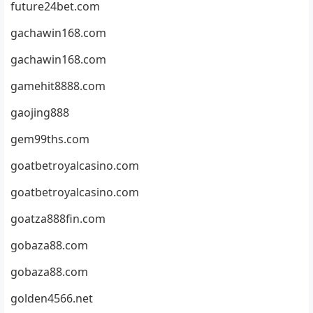
future24bet.com
gachawin168.com
gachawin168.com
gamehit8888.com
gaojing888
gem99ths.com
goatbetroyalcasino.com
goatbetroyalcasino.com
goatza888fin.com
gobaza88.com
gobaza88.com
golden4566.net