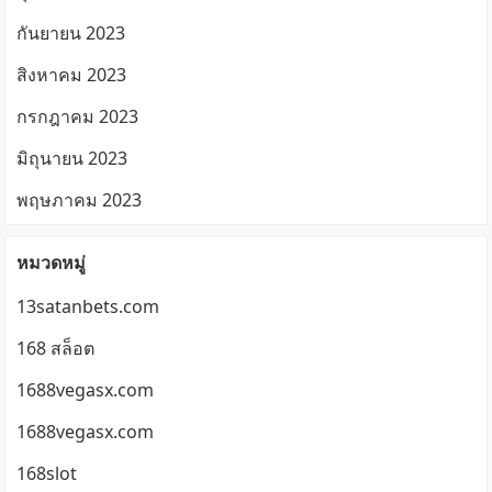
กันยายน 2023
สิงหาคม 2023
กรกฎาคม 2023
มิถุนายน 2023
พฤษภาคม 2023
หมวดหมู่
13satanbets.com
168 สล็อต
1688vegasx.com
1688vegasx.com
168slot