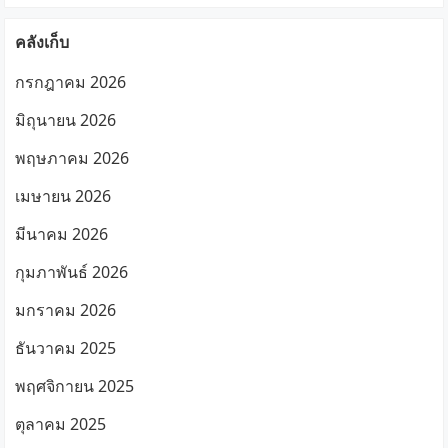
คลังเก็บ
กรกฎาคม 2026
มิถุนายน 2026
พฤษภาคม 2026
เมษายน 2026
มีนาคม 2026
กุมภาพันธ์ 2026
มกราคม 2026
ธันวาคม 2025
พฤศจิกายน 2025
ตุลาคม 2025