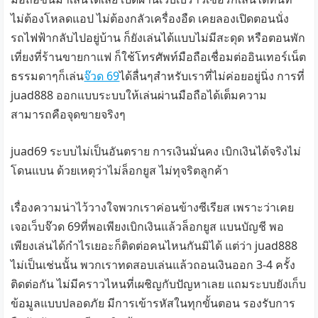
ไม่ต้องโหลดแอป ไม่ต้องกลัวเครื่องอืด เคยลองเปิดตอนนั่ง
รถไฟฟ้ากลับไปอยู่บ้าน ก็ยังเล่นได้แบบไม่มีสะดุด หรือตอนพัก
เที่ยงที่ร้านขายกาแฟ ก็ใช้โทรศัพท์มือถือเชื่อมต่ออินเทอร์เน็ต
ธรรมดาๆก็เล่น
จ๊วด 69
ได้ลื่นๆสำหรับเราที่ไม่ค่อยอยู่นิ่ง การที่
juad888 ออกแบบระบบให้เล่นผ่านมือถือได้เต็มความ
สามารถคือจุดขายจริงๆ
juad69 ระบบไม่เป็นอันตราย การเงินมั่นคง เบิกเงินได้จริงไม่
โดนแบน ด้วยเหตุว่าไม่ล็อกยูส ไม่ทุจริตลูกค้า
เรื่องความน่าไว้วางใจพวกเราค่อนข้างซีเรียส เพราะว่าเคย
เจอเว็บจ๊วด 69ที่พอเพียงเบิกเงินแล้วล็อกยูส แบนบัญชี พอ
เพียงเล่นได้กำไรเยอะก็ติดต่อคนไหนกันมิได้ แต่ว่า juad888
ไม่เป็นเช่นนั้น พวกเราทดสอบเล่นแล้วถอนเงินออก 3-4 ครั้ง
ติดต่อกัน ไม่มีคราวไหนที่เผชิญกับปัญหาเลย แถมระบบยังเก็บ
ข้อมูลแบบปลอดภัย มีการเข้ารหัสในทุกขั้นตอน รองรับการ