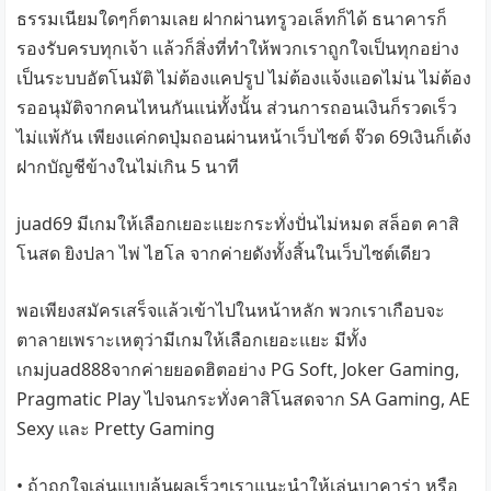
ธรรมเนียมใดๆก็ตามเลย ฝากผ่านทรูวอเล็ทก็ได้ ธนาคารก็
รองรับครบทุกเจ้า แล้วก็สิ่งที่ทำให้พวกเราถูกใจเป็นทุกอย่าง
เป็นระบบอัตโนมัติ ไม่ต้องแคปรูป ไม่ต้องแจ้งแอดไม่น ไม่ต้อง
รออนุมัติจากคนไหนกันแน่ทั้งนั้น ส่วนการถอนเงินก็รวดเร็ว
ไม่แพ้กัน เพียงแค่กดปุ่มถอนผ่านหน้าเว็บไซต์ จ๊วด 69เงินก็เด้ง
ฝากบัญชีข้างในไม่เกิน 5 นาที
juad69 มีเกมให้เลือกเยอะแยะกระทั่งปั่นไม่หมด สล็อต คาสิ
โนสด ยิงปลา ไพ่ ไฮโล จากค่ายดังทั้งสิ้นในเว็บไซต์เดียว
พอเพียงสมัครเสร็จแล้วเข้าไปในหน้าหลัก พวกเราเกือบจะ
ตาลายเพราะเหตุว่ามีเกมให้เลือกเยอะแยะ มีทั้ง
เกมjuad888จากค่ายยอดฮิตอย่าง PG Soft, Joker Gaming,
Pragmatic Play ไปจนกระทั่งคาสิโนสดจาก SA Gaming, AE
Sexy และ Pretty Gaming
• ถ้าถูกใจเล่นแบบลุ้นผลเร็วๆเราแนะนำให้เล่นบาคาร่า หรือ