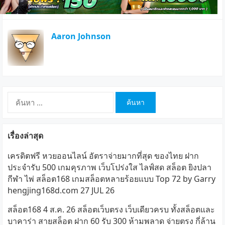
Aaron Johnson
ค้นหา
สำหรับ:
เรื่องล่าสุด
เครดิตฟรี หวยออนไลน์ อัตราจ่ายมากที่สุด ของไทย ฝาก
ประจำรับ 500 เกมคุรภาพ เว็บโปร่งใส ไลฟ์สด สล็อต ยิงปลา
กีฬา ไพ่ สล็อต168 เกมสล็อตหลายร้อยแบบ Top 72 by Garry
hengjing168d.com 27 JUL 26
สล็อต168 4 ส.ค. 26 สล็อตเว็บตรง เว็บเดียวครบ ทั้งสล็อตและ
บาคาร่า สายสล็อต ฝาก 60 รับ 300 ห้ามพลาด จ่ายตรง กี่ล้าน