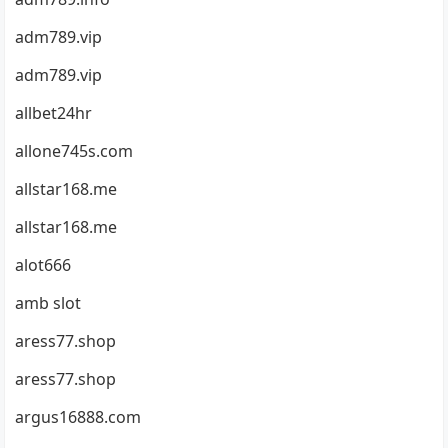
adm789.vip
adm789.vip
allbet24hr
allone745s.com
allstar168.me
allstar168.me
alot666
amb slot
aress77.shop
aress77.shop
argus16888.com