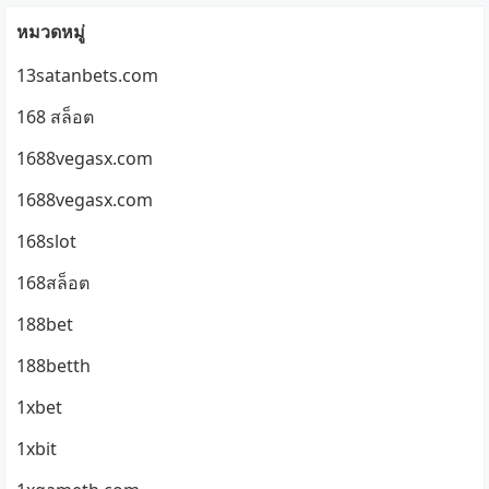
หมวดหมู่
13satanbets.com
168 สล็อต
1688vegasx.com
1688vegasx.com
168slot
168สล็อต
188bet
188betth
1xbet
1xbit