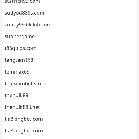
starrich99.com
sudyod888s.com
sunny9999club.com
suppergame
t88golds.com
tangtem168
temmax69
thaisiambet.store
thehulk88
thehulk888.net
tia8kingbet.com
tia8kingbet.com