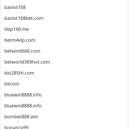
baslot168
baslot168bet.com
bbp168.me
betm4vip.com
betwin6666.com
betworld369hot.com
bio285th.com
bitcoin
bluewin8888.info
bluewin8888.info
bombet888.win
bonanza99