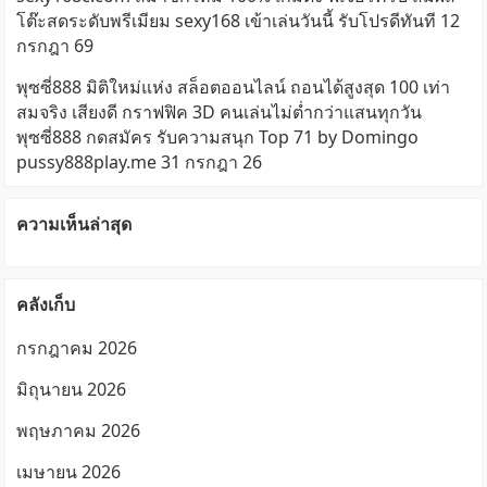
โต๊ะสดระดับพรีเมียม sexy168 เข้าเล่นวันนี้ รับโปรดีทันที 12
กรกฎา 69
พุซซี่888 มิติใหม่แห่ง สล็อตออนไลน์ ถอนได้สูงสุด 100 เท่า
สมจริง เสียงดี กราฟฟิค 3D คนเล่นไม่ต่ำกว่าแสนทุกวัน
พุซซี่888 กดสมัคร รับความสนุก Top 71 by Domingo
pussy888play.me 31 กรกฎา 26
ความเห็นล่าสุด
คลังเก็บ
กรกฎาคม 2026
มิถุนายน 2026
พฤษภาคม 2026
เมษายน 2026