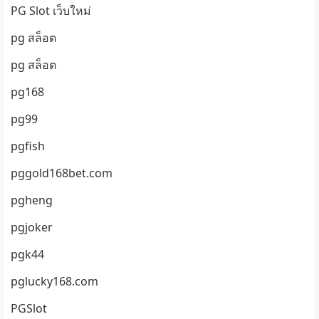
PG Slot เว็บใหม่
pg สล็อต
pg สล็อต
pg168
pg99
pgfish
pggold168bet.com
pgheng
pgjoker
pgk44
pglucky168.com
PGSlot