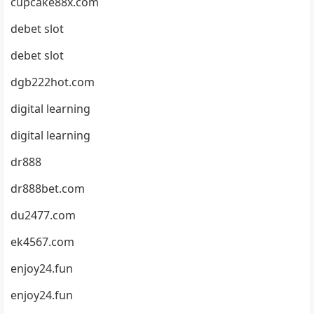
cupcake88x.com
debet slot
debet slot
dgb222hot.com
digital learning
digital learning
dr888
dr888bet.com
du2477.com
ek4567.com
enjoy24.fun
enjoy24.fun