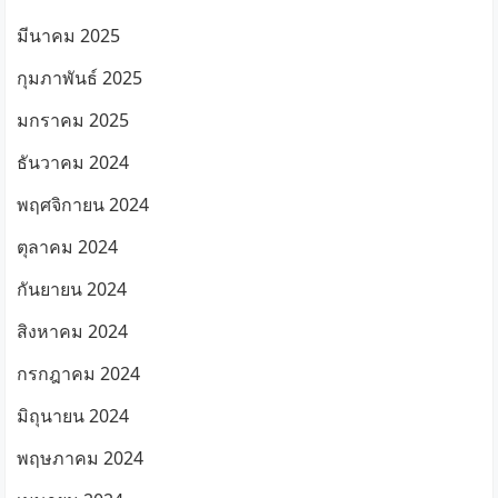
มีนาคม 2025
กุมภาพันธ์ 2025
มกราคม 2025
ธันวาคม 2024
พฤศจิกายน 2024
ตุลาคม 2024
กันยายน 2024
สิงหาคม 2024
กรกฎาคม 2024
มิถุนายน 2024
พฤษภาคม 2024