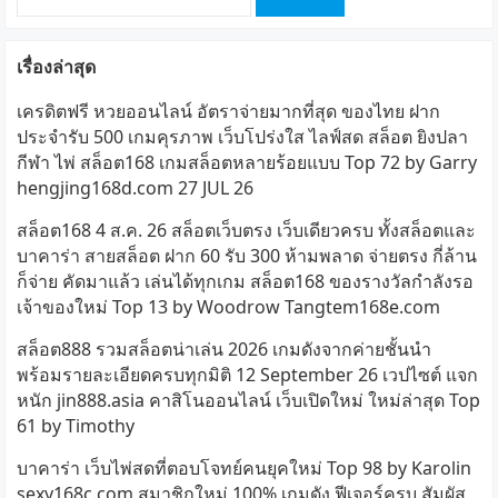
สำหรับ:
เรื่องล่าสุด
เครดิตฟรี หวยออนไลน์ อัตราจ่ายมากที่สุด ของไทย ฝาก
ประจำรับ 500 เกมคุรภาพ เว็บโปร่งใส ไลฟ์สด สล็อต ยิงปลา
กีฬา ไพ่ สล็อต168 เกมสล็อตหลายร้อยแบบ Top 72 by Garry
hengjing168d.com 27 JUL 26
สล็อต168 4 ส.ค. 26 สล็อตเว็บตรง เว็บเดียวครบ ทั้งสล็อตและ
บาคาร่า สายสล็อต ฝาก 60 รับ 300 ห้ามพลาด จ่ายตรง กี่ล้าน
ก็จ่าย คัดมาแล้ว เล่นได้ทุกเกม สล็อต168 ของรางวัลกำลังรอ
เจ้าของใหม่ Top 13 by Woodrow Tangtem168e.com
สล็อต888 รวมสล็อตน่าเล่น 2026 เกมดังจากค่ายชั้นนำ
พร้อมรายละเอียดครบทุกมิติ 12 September 26 เวปไซต์ แจก
หนัก jin888.asia คาสิโนออนไลน์ เว็บเปิดใหม่ ใหม่ล่าสุด Top
61 by Timothy
บาคาร่า เว็บไพ่สดที่ตอบโจทย์คนยุคใหม่ Top 98 by Karolin
sexy168c.com สมาชิกใหม่ 100% เกมดัง ฟีเจอร์ครบ สัมผัส