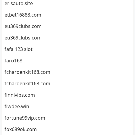
erisauto.site
etbet16888.com
eu369clubs.com
eu369clubs.com
fafa 123 slot
faro168
fcharoenkit168.com
fcharoenkit168.com
finnivips.com
fiwdee.win
fortune99vip.com
fox689ok.com