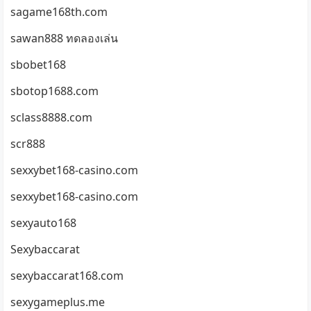
sagame168th.com
sawan888 ทดลองเล่น
sbobet168
sbotop1688.com
sclass8888.com
scr888
sexxybet168-casino.com
sexxybet168-casino.com
sexyauto168
Sexybaccarat
sexybaccarat168.com
sexygameplus.me