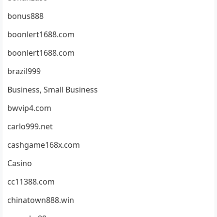
bonus888
boonlert1688.com
boonlert1688.com
brazil999
Business, Small Business
bwvip4.com
carlo999.net
cashgame168x.com
Casino
cc11388.com
chinatown888.win