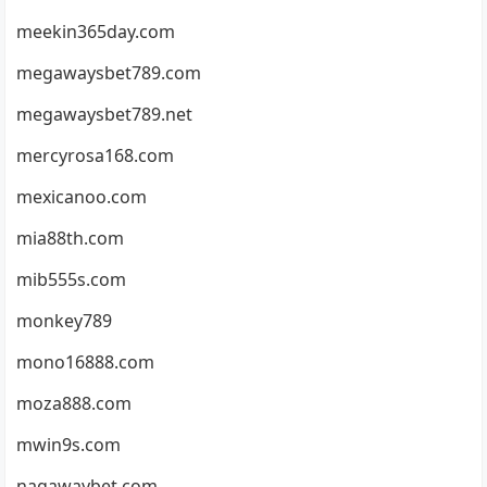
meekin365day.com
megawaysbet789.com
megawaysbet789.net
mercyrosa168.com
mexicanoo.com
mia88th.com
mib555s.com
monkey789
mono16888.com
moza888.com
mwin9s.com
nagawaybet.com