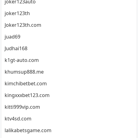
joker123auto
joker123th
Joker123th.com
juad69
Judhai168
k1gt-auto.com
khumsup888.me
kimchibetbet.com
kingxxxbet123.com
kitti999vip.com
ktv4sd.com
lalikabetsgame.com