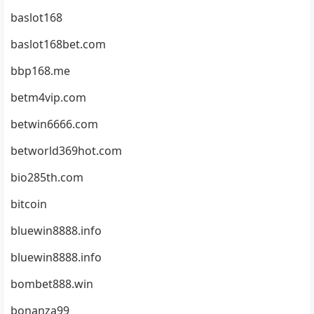
baslot168
baslot168bet.com
bbp168.me
betm4vip.com
betwin6666.com
betworld369hot.com
bio285th.com
bitcoin
bluewin8888.info
bluewin8888.info
bombet888.win
bonanza99