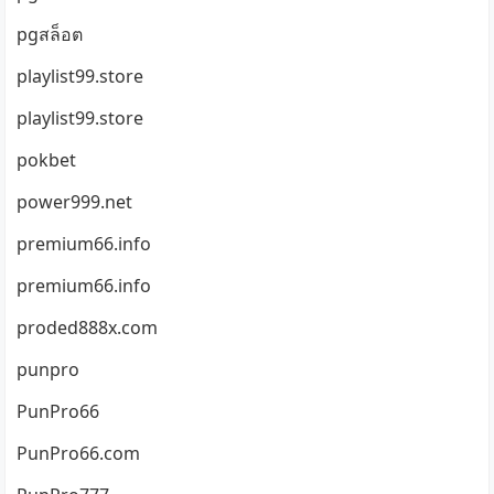
pgสล็อต
playlist99.store
playlist99.store
pokbet
power999.net
premium66.info
premium66.info
proded888x.com
punpro
PunPro66
PunPro66.com