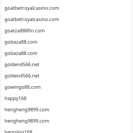
goatbetroyalcasino.com
goatbetroyalcasino.com
goatza888fin.com
gobaza88.com
gobaza88.com
golden4566.net
golden4566.net
gowingo88.com
happy168
hengheng9899.com
hengheng9899.com
hengjing168