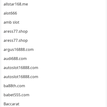
allstar168.me
alot666
amb slot
aress77.shop
aress77.shop
argus16888.com
audi688.com
autoslot16888.com
autoslot16888.com
ba88th.com
babet555.com
Baccarat