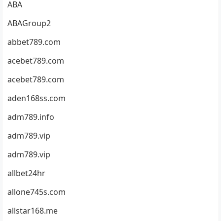
ABA
ABAGroup2
abbet789.com
acebet789.com
acebet789.com
aden168ss.com
adm789.info
adm789.vip
adm789.vip
allbet24hr
allone745s.com
allstar168.me