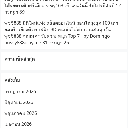
โต๊ะสดระดับพรีเมียม sexy168 เข้าเล่นวันนี้ รับโปรดีทันที 12
กรกฎา 69
พุซซี่888 มิติใหม่แห่ง สล็อตออนไลน์ ถอนได้สูงสุด 100 เท่า
สมจริง เสียงดี กราฟฟิค 3D คนเล่นไม่ต่ำกว่าแสนทุกวัน
พุซซี่888 กดสมัคร รับความสนุก Top 71 by Domingo
pussy888play.me 31 กรกฎา 26
ความเห็นล่าสุด
คลังเก็บ
กรกฎาคม 2026
มิถุนายน 2026
พฤษภาคม 2026
เมษายน 2026