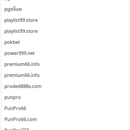
pgสล็อต
playlist99.store
playlist99.store
pokbet
power999.net
premium66.info
premium66.info
proded888x.com
punpro
PunPro66
PunPro66.com