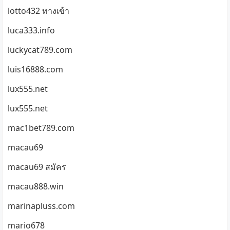
lotto432 ทางเข้า
luca333.info
luckycat789.com
luis16888.com
lux555.net
lux555.net
mac1bet789.com
macau69
macau69 สมัคร
macau888.win
marinapluss.com
mario678