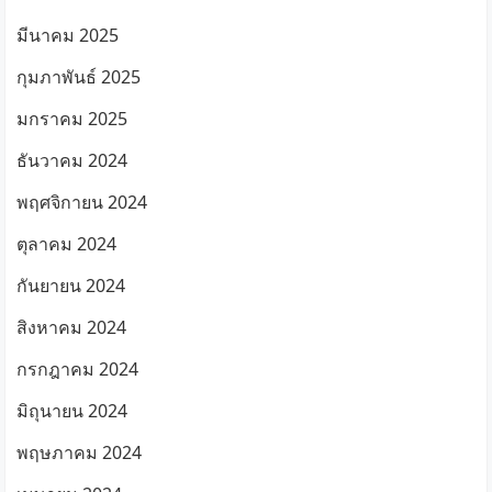
มีนาคม 2025
กุมภาพันธ์ 2025
มกราคม 2025
ธันวาคม 2024
พฤศจิกายน 2024
ตุลาคม 2024
กันยายน 2024
สิงหาคม 2024
กรกฎาคม 2024
มิถุนายน 2024
พฤษภาคม 2024