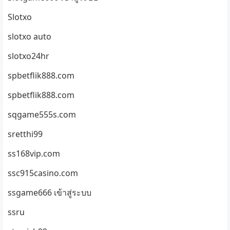
Slotxo
slotxo auto
slotxo24hr
spbetflik888.com
spbetflik888.com
sqgame555s.com
sretthi99
ss168vip.com
ssc915casino.com
ssgame666 เข้าสู่ระบบ
ssru