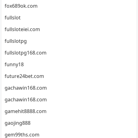
fox689ok.com
fullslot
fullsloteiei.com
fullslotpg
fullslotpg168.com
funny18
future24bet.com
gachawin168.com
gachawin168.com
gamehit8888.com
gaojing888
gem99ths.com