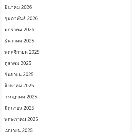
มีนาคม 2026
กุมภาพันธ์ 2026
มกราคม 2026
ธันวาคม 2025
พฤศจิกายน 2025
ตุลาคม 2025
กันยายน 2025
สิงหาคม 2025
กรกฎาคม 2025
มิถุนายน 2025
พฤษภาคม 2025
เมษายน 2025