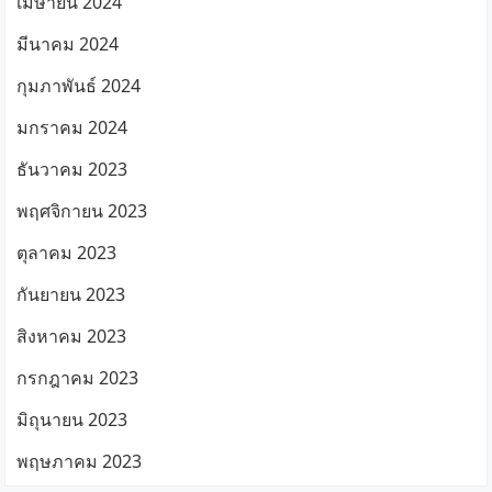
เมษายน 2024
มีนาคม 2024
กุมภาพันธ์ 2024
มกราคม 2024
ธันวาคม 2023
พฤศจิกายน 2023
ตุลาคม 2023
กันยายน 2023
สิงหาคม 2023
กรกฎาคม 2023
มิถุนายน 2023
พฤษภาคม 2023