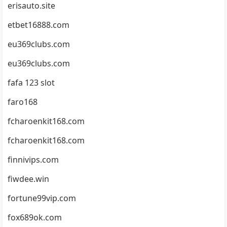
erisauto.site
etbet16888.com
eu369clubs.com
eu369clubs.com
fafa 123 slot
faro168
fcharoenkit168.com
fcharoenkit168.com
finnivips.com
fiwdee.win
fortune99vip.com
fox689ok.com