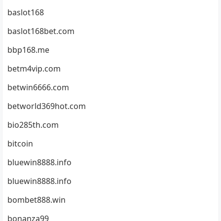
baslot168
baslot168bet.com
bbp168.me
betm4vip.com
betwin6666.com
betworld369hot.com
bio285th.com
bitcoin
bluewin8888.info
bluewin8888.info
bombet888.win
bonanza99