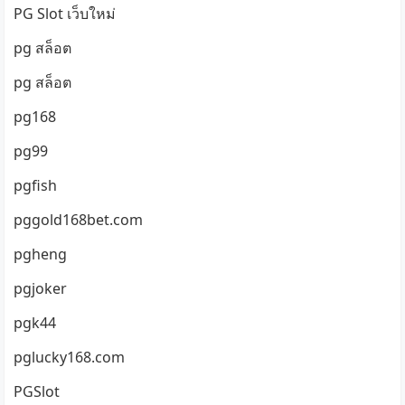
PG Slot เว็บใหม่
pg สล็อต
pg สล็อต
pg168
pg99
pgfish
pggold168bet.com
pgheng
pgjoker
pgk44
pglucky168.com
PGSlot