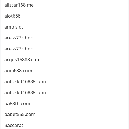
allstar168.me
alot666
amb slot
aress77.shop
aress77.shop
argus16888.com
audi688.com
autoslot16888.com
autoslot16888.com
ba88th.com
babet555.com
Baccarat