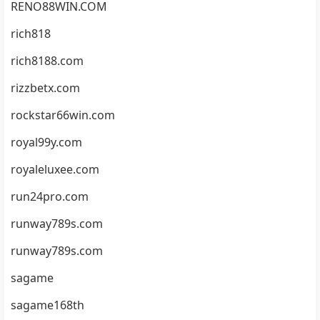
RENO88WIN.COM
rich818
rich8188.com
rizzbetx.com
rockstar66win.com
royal99y.com
royaleluxee.com
run24pro.com
runway789s.com
runway789s.com
sagame
sagame168th