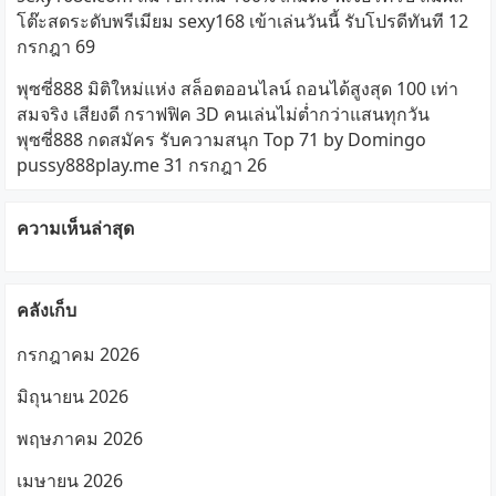
โต๊ะสดระดับพรีเมียม sexy168 เข้าเล่นวันนี้ รับโปรดีทันที 12
กรกฎา 69
พุซซี่888 มิติใหม่แห่ง สล็อตออนไลน์ ถอนได้สูงสุด 100 เท่า
สมจริง เสียงดี กราฟฟิค 3D คนเล่นไม่ต่ำกว่าแสนทุกวัน
พุซซี่888 กดสมัคร รับความสนุก Top 71 by Domingo
pussy888play.me 31 กรกฎา 26
ความเห็นล่าสุด
คลังเก็บ
กรกฎาคม 2026
มิถุนายน 2026
พฤษภาคม 2026
เมษายน 2026