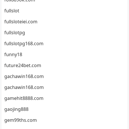
fullslot
fullsloteiei.com
fullslotpg
fullslotpg168.com
funny18
future24bet.com
gachawin168.com
gachawin168.com
gamehit8888.com
gaojing888
gem99ths.com