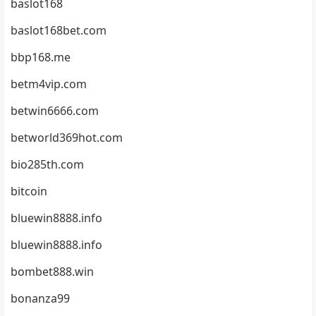
baslot168
baslot168bet.com
bbp168.me
betm4vip.com
betwin6666.com
betworld369hot.com
bio285th.com
bitcoin
bluewin8888.info
bluewin8888.info
bombet888.win
bonanza99