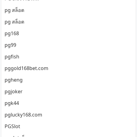
pg สล็อต
pg สล็อต
pg168
pg99
pgfish
pggold168bet.com
pgheng
pgjoker
pgk44
pglucky168.com
PGSlot