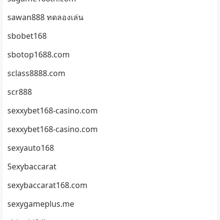
sawan888 ทดลองเล่น
sbobet168
sbotop1688.com
sclass8888.com
scr888
sexxybet168-casino.com
sexxybet168-casino.com
sexyauto168
Sexybaccarat
sexybaccarat168.com
sexygameplus.me