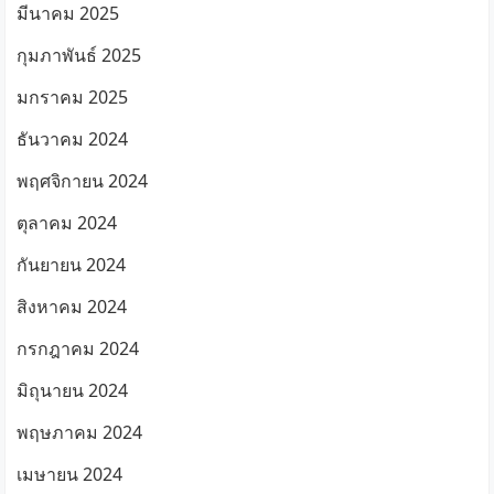
มีนาคม 2025
กุมภาพันธ์ 2025
มกราคม 2025
ธันวาคม 2024
พฤศจิกายน 2024
ตุลาคม 2024
กันยายน 2024
สิงหาคม 2024
กรกฎาคม 2024
มิถุนายน 2024
พฤษภาคม 2024
เมษายน 2024