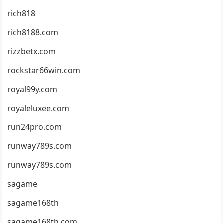
rich818
rich8188.com
rizzbetx.com
rockstar66win.com
royal99y.com
royaleluxee.com
run24pro.com
runway789s.com
runway789s.com
sagame
sagame168th
sagame168th.com