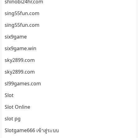
shinobi24hr.com
sing55fun.com
sing55fun.com
six9game
six9game.win
sky2899.com
sky2899.com
sl99games.com
Slot
Slot Online
slot pg
Slotgame666 เข้าสู่ระบบ