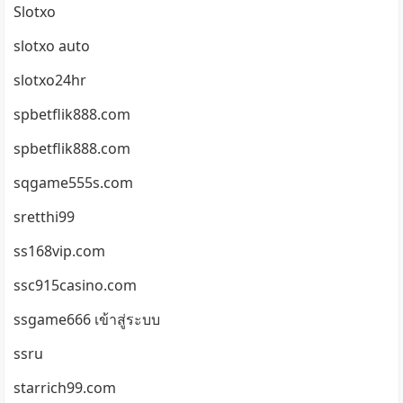
Slotxo
slotxo auto
slotxo24hr
spbetflik888.com
spbetflik888.com
sqgame555s.com
sretthi99
ss168vip.com
ssc915casino.com
ssgame666 เข้าสู่ระบบ
ssru
starrich99.com