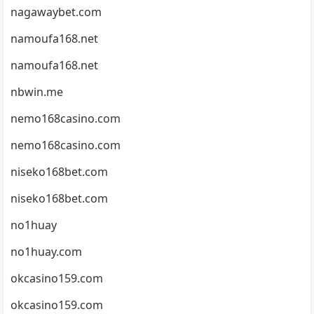
nagawaybet.com
namoufa168.net
namoufa168.net
nbwin.me
nemo168casino.com
nemo168casino.com
niseko168bet.com
niseko168bet.com
no1huay
no1huay.com
okcasino159.com
okcasino159.com