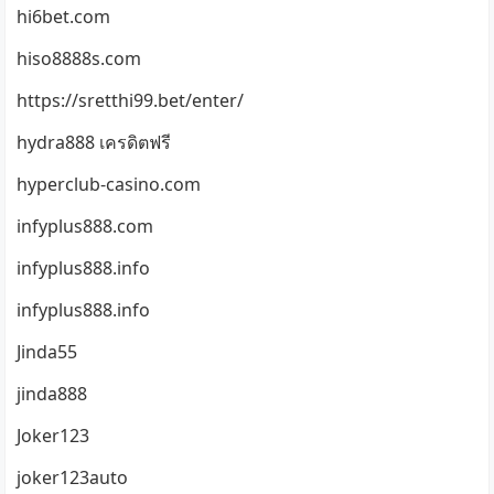
hi6bet.com
hiso8888s.com
https://sretthi99.bet/enter/
hydra888 เครดิตฟรี
hyperclub-casino.com
infyplus888.com
infyplus888.info
infyplus888.info
Jinda55
jinda888
Joker123
joker123auto