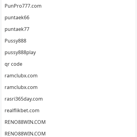
PunPro777.com
puntaek66
puntaek77
Pussy888
pussy888play
qr code
ramclubx.com
ramclubx.com
rasri365day.com
realflikbet.com
RENO88WIN.COM
RENO88WIN.COM