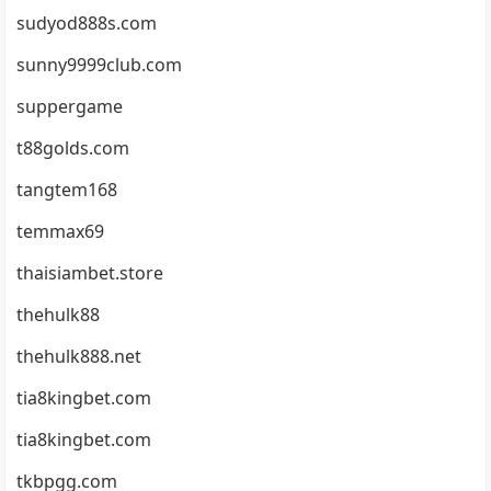
sudyod888s.com
sunny9999club.com
suppergame
t88golds.com
tangtem168
temmax69
thaisiambet.store
thehulk88
thehulk888.net
tia8kingbet.com
tia8kingbet.com
tkbpgg.com