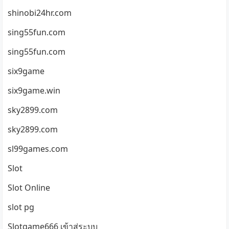
shinobi24hr.com
sing55fun.com
sing55fun.com
six9game
six9game.win
sky2899.com
sky2899.com
sl99games.com
Slot
Slot Online
slot pg
Slotgame666 เข้าสู่ระบบ