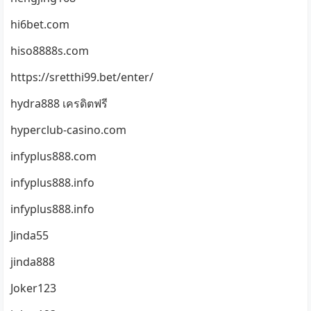
hi6bet.com
hiso8888s.com
https://sretthi99.bet/enter/
hydra888 เครดิตฟรี
hyperclub-casino.com
infyplus888.com
infyplus888.info
infyplus888.info
Jinda55
jinda888
Joker123