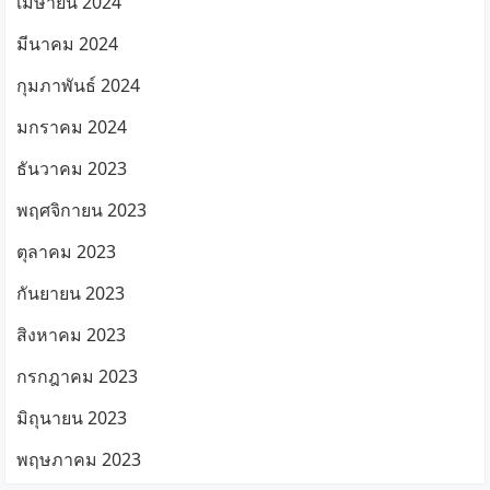
เมษายน 2024
มีนาคม 2024
กุมภาพันธ์ 2024
มกราคม 2024
ธันวาคม 2023
พฤศจิกายน 2023
ตุลาคม 2023
กันยายน 2023
สิงหาคม 2023
กรกฎาคม 2023
มิถุนายน 2023
พฤษภาคม 2023