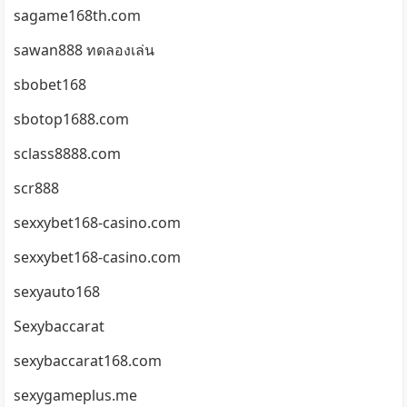
sagame168th.com
sawan888 ทดลองเล่น
sbobet168
sbotop1688.com
sclass8888.com
scr888
sexxybet168-casino.com
sexxybet168-casino.com
sexyauto168
Sexybaccarat
sexybaccarat168.com
sexygameplus.me