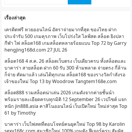
สำหรับ:
เรื่องล่าสุด
เครดิตฟรี หวยออนไลน์ อัตราจ่ายมากที่สุด ของไทย ฝาก
ประจำรับ 500 เกมคุรภาพ เว็บโปร่งใส ไลฟ์สด สล็อต ยิงปลา
กีฬา ไพ่ สล็อต168 เกมสล็อตหลายร้อยแบบ Top 72 by Garry
hengjing168d.com 27 JUL 26
สล็อต168 4 ส.ค. 26 สล็อตเว็บตรง เว็บเดียวครบ ทั้งสล็อตและ
บาคาร่า สายสล็อต ฝาก 60 รับ 300 ห้ามพลาด จ่ายตรง กี่ล้าน
ก็จ่าย คัดมาแล้ว เล่นได้ทุกเกม สล็อต168 ของรางวัลกำลังรอ
เจ้าของใหม่ Top 13 by Woodrow Tangtem168e.com
สล็อต888 รวมสล็อตน่าเล่น 2026 เกมดังจากค่ายชั้นนำ
พร้อมรายละเอียดครบทุกมิติ 12 September 26 เวปไซต์ แจก
หนัก jin888.asia คาสิโนออนไลน์ เว็บเปิดใหม่ ใหม่ล่าสุด Top
61 by Timothy
บาคาร่า เว็บไพ่สดที่ตอบโจทย์คนยุคใหม่ Top 98 by Karolin
sexy168c.com สมาชิกใหม่ 100% เกมดัง ฟีเจอร์ครบ สัมผัส