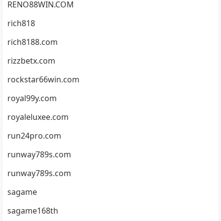
RENO88WIN.COM
rich818
rich8188.com
rizzbetx.com
rockstar66win.com
royal99y.com
royaleluxee.com
run24pro.com
runway789s.com
runway789s.com
sagame
sagame168th