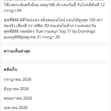
โต๊ะสดระดับพรีเมียม sexy168 เข้าเล่นวันนี้ รับโปรดีทันที 12
กรกฎา 69
พุซซี่888 มิติใหม่แห่ง สล็อตออนไลน์ ถอนได้สูงสุด 100 เท่า
สมจริง เสียงดี กราฟฟิค 3D คนเล่นไม่ต่ำกว่าแสนทุกวัน
พุซซี่888 กดสมัคร รับความสนุก Top 71 by Domingo
pussy888play.me 31 กรกฎา 26
ความเห็นล่าสุด
คลังเก็บ
กรกฎาคม 2026
มิถุนายน 2026
พฤษภาคม 2026
เมษายน 2026