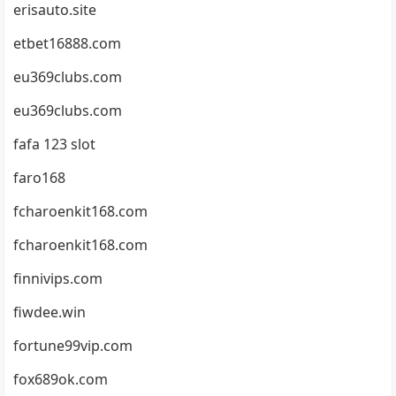
erisauto.site
etbet16888.com
eu369clubs.com
eu369clubs.com
fafa 123 slot
faro168
fcharoenkit168.com
fcharoenkit168.com
finnivips.com
fiwdee.win
fortune99vip.com
fox689ok.com