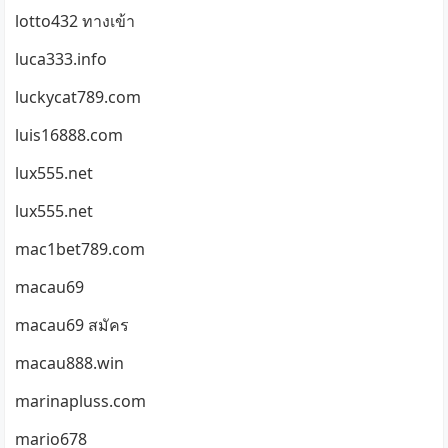
lotto432 ทางเข้า
luca333.info
luckycat789.com
luis16888.com
lux555.net
lux555.net
mac1bet789.com
macau69
macau69 สมัคร
macau888.win
marinapluss.com
mario678