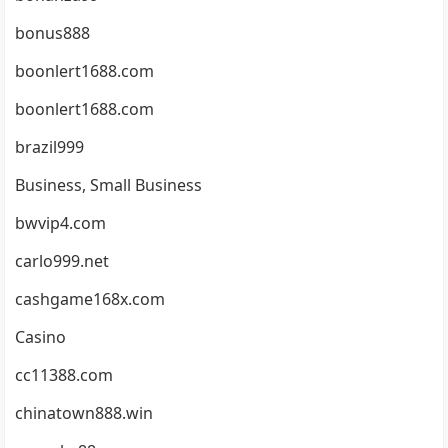
bonus888
boonlert1688.com
boonlert1688.com
brazil999
Business, Small Business
bwvip4.com
carlo999.net
cashgame168x.com
Casino
cc11388.com
chinatown888.win