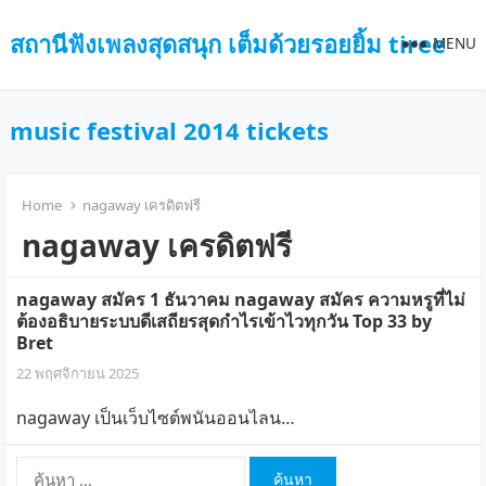
สถานีฟังเพลงสุดสนุก เต็มด้วยรอยยิ้ม tiree
MENU
music festival 2014 tickets
Home
nagaway เครดิตฟรี
nagaway เครดิตฟรี
nagaway สมัคร 1 ธันวาคม nagaway สมัคร ความหรูที่ไม่
ต้องอธิบายระบบดีเสถียรสุดกำไรเข้าไวทุกวัน Top 33 by
Bret
22 พฤศจิกายน 2025
nagaway เป็นเว็บไซต์พนันออนไลน…
ค้นหา