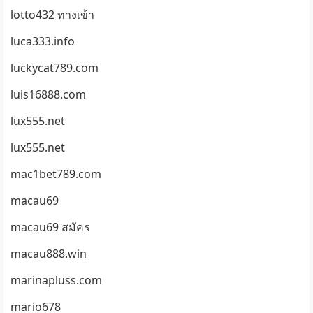
lotto432 ทางเข้า
luca333.info
luckycat789.com
luis16888.com
lux555.net
lux555.net
mac1bet789.com
macau69
macau69 สมัคร
macau888.win
marinapluss.com
mario678