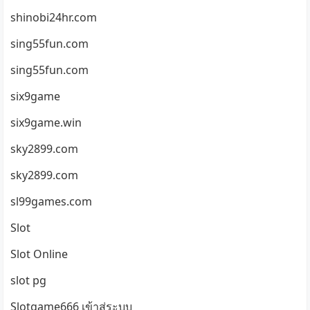
shinobi24hr.com
sing55fun.com
sing55fun.com
six9game
six9game.win
sky2899.com
sky2899.com
sl99games.com
Slot
Slot Online
slot pg
Slotgame666 เข้าสู่ระบบ