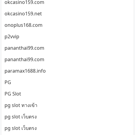
okcasino159.com
okcasino159.net
onoplus168.com
p2vvip
pananthai99.com
pananthai99.com
paramax1688.info
PG
PG Slot
pg slot ทางเข้า
pg slot เว็บตรง
pg slot เว็บตรง