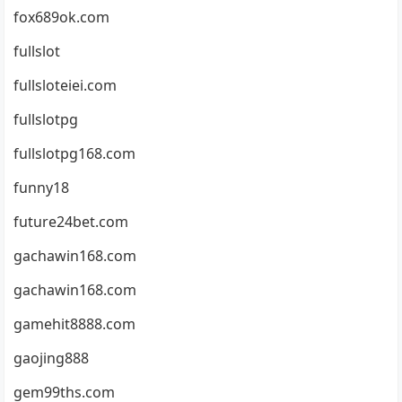
fox689ok.com
fullslot
fullsloteiei.com
fullslotpg
fullslotpg168.com
funny18
future24bet.com
gachawin168.com
gachawin168.com
gamehit8888.com
gaojing888
gem99ths.com