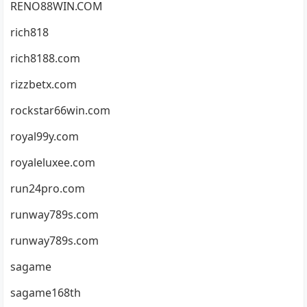
RENO88WIN.COM
rich818
rich8188.com
rizzbetx.com
rockstar66win.com
royal99y.com
royaleluxee.com
run24pro.com
runway789s.com
runway789s.com
sagame
sagame168th