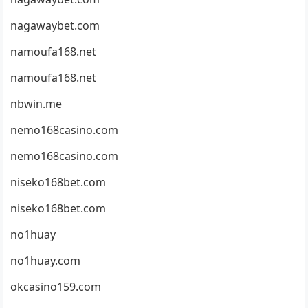
nagawaybet.com
namoufa168.net
namoufa168.net
nbwin.me
nemo168casino.com
nemo168casino.com
niseko168bet.com
niseko168bet.com
no1huay
no1huay.com
okcasino159.com