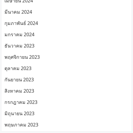
เมษายน 2024
มีนาคม 2024
กุมภาพันธ์ 2024
มกราคม 2024
ธันวาคม 2023
พฤศจิกายน 2023
ตุลาคม 2023
กันยายน 2023
สิงหาคม 2023
กรกฎาคม 2023
มิถุนายน 2023
พฤษภาคม 2023