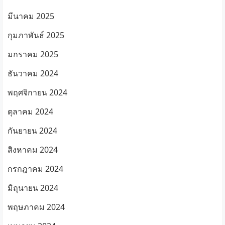
มีนาคม 2025
กุมภาพันธ์ 2025
มกราคม 2025
ธันวาคม 2024
พฤศจิกายน 2024
ตุลาคม 2024
กันยายน 2024
สิงหาคม 2024
กรกฎาคม 2024
มิถุนายน 2024
พฤษภาคม 2024