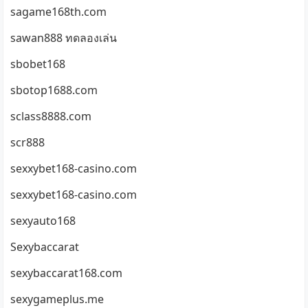
sagame168th.com
sawan888 ทดลองเล่น
sbobet168
sbotop1688.com
sclass8888.com
scr888
sexxybet168-casino.com
sexxybet168-casino.com
sexyauto168
Sexybaccarat
sexybaccarat168.com
sexygameplus.me