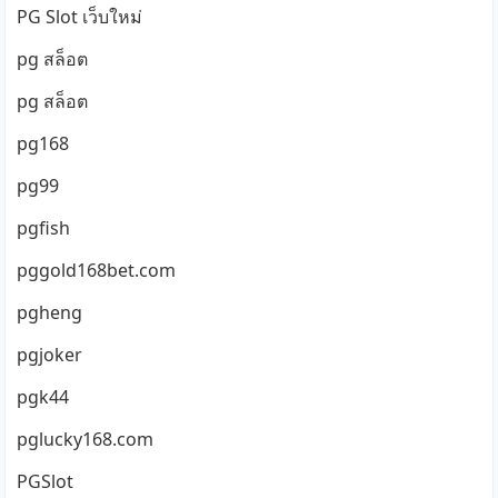
PG Slot เว็บใหม่
pg สล็อต
pg สล็อต
pg168
pg99
pgfish
pggold168bet.com
pgheng
pgjoker
pgk44
pglucky168.com
PGSlot