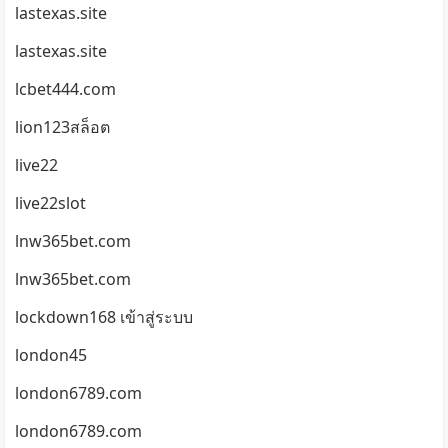
lastexas.site
lastexas.site
lcbet444.com
lion123สล็อต
live22
live22slot
lnw365bet.com
lnw365bet.com
lockdown168 เข้าสู่ระบบ
london45
london6789.com
london6789.com