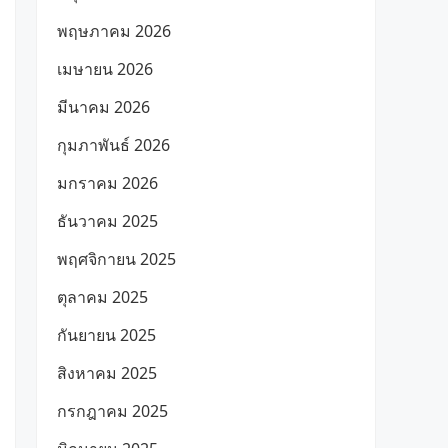
พฤษภาคม 2026
เมษายน 2026
มีนาคม 2026
กุมภาพันธ์ 2026
มกราคม 2026
ธันวาคม 2025
พฤศจิกายน 2025
ตุลาคม 2025
กันยายน 2025
สิงหาคม 2025
กรกฎาคม 2025