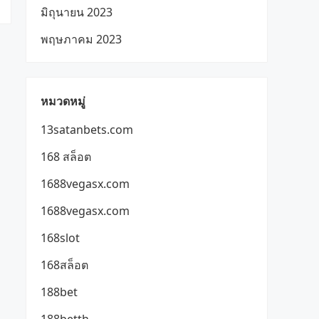
มิถุนายน 2023
พฤษภาคม 2023
หมวดหมู่
13satanbets.com
168 สล็อต
1688vegasx.com
1688vegasx.com
168slot
168สล็อต
188bet