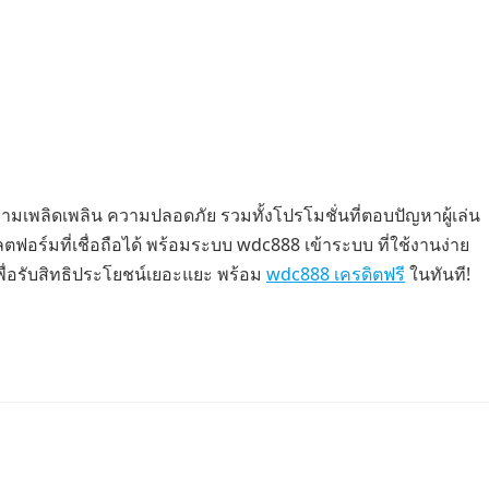
วามเพลิดเพลิน ความปลอดภัย รวมทั้งโปรโมชั่นที่ตอบปัญหาผู้เล่น
ฟอร์มที่เชื่อถือได้ พร้อมระบบ wdc888 เข้าระบบ ที่ใช้งานง่าย
พื่อรับสิทธิประโยชน์เยอะแยะ พร้อม
wdc888 เครดิตฟรี
ในทันที!