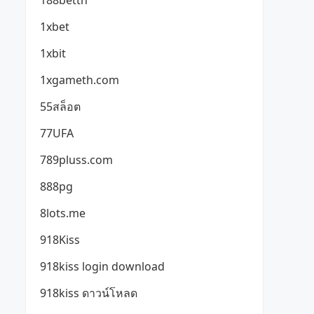
188betth
1xbet
1xbit
1xgameth.com
55สล็อต
77UFA
789pluss.com
888pg
8lots.me
918Kiss
918kiss login download
918kiss ดาวน์โหลด