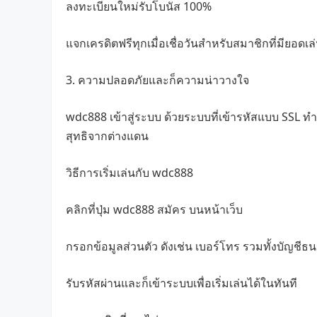
ลงทะเบียนใหม่รับโบนัส 100%
แจกเครดิตฟรีทุกเมื่อเชื่อวันสำหรับสมาชิกที่มียอดเ
3. ความปลอดภัยและก็ความน่าวางใจ
wdc888 เข้าสู่ระบบ ด้วยระบบที่เข้ารหัสแบบ SSL ทำใ
สุทธิจากต่างแดน
วิธีการเริ่มเล่นกับ wdc888
คลิกที่ปุ่ม wdc888 สมัคร บนหน้าเว็บ
กรอกข้อมูลส่วนตัว ดังเช่น เบอร์โทร รวมทั้งบัญชี
รับรหัสผ่านและก็เข้าระบบเพื่อเริ่มเล่นได้ในทันที