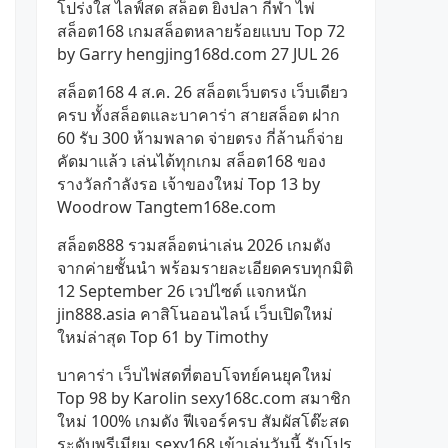
โปร่งใส ไลฟ์สด สล็อต ยิงปลา กีฬา ไพ่
สล็อต168 เกมสล็อตหลายร้อยแบบ Top 72
by Garry hengjing168d.com 27 JUL 26
สล็อต168 4 ส.ค. 26 สล็อตเว็บตรง เว็บเดียว
ครบ ทั้งสล็อตและบาคาร่า สายสล็อต ฝาก
60 รับ 300 ห้ามพลาด จ่ายตรง กี่ล้านก็จ่าย
คัดมาแล้ว เล่นได้ทุกเกม สล็อต168 ของ
รางวัลกำลังรอ เจ้าของใหม่ Top 13 by
Woodrow Tangtem168e.com
สล็อต888 รวมสล็อตน่าเล่น 2026 เกมดัง
จากค่ายชั้นนำ พร้อมรายละเอียดครบทุกมิติ
12 September 26 เวปไซต์ แจกหนัก
jin888.asia คาสิโนออนไลน์ เว็บเปิดใหม่
ใหม่ล่าสุด Top 61 by Timothy
บาคาร่า เว็บไพ่สดที่ตอบโจทย์คนยุคใหม่
Top 98 by Karolin sexy168c.com สมาชิก
ใหม่ 100% เกมดัง ฟีเจอร์ครบ สัมผัสโต๊ะสด
ระดับพรีเมียม sexy168 เข้าเล่นวันนี้ รับโปร