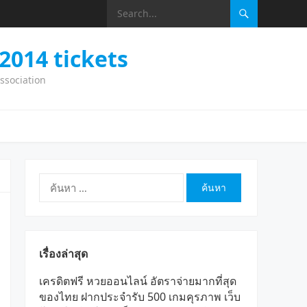
 2014 tickets
association
ค้นหา
สำหรับ:
เรื่องล่าสุด
เครดิตฟรี หวยออนไลน์ อัตราจ่ายมากที่สุด
ของไทย ฝากประจำรับ 500 เกมคุรภาพ เว็บ