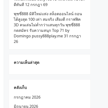
ดีทันที 12 กรกฎา 69
พุซซี่888 มิติใหม่แห่ง สล็อตออนไลน์ ถอน
ได้สูงสุด 100 เท่า สมจริง เสียงดี กราฟฟิค
3D คนเล่นไม่ต่ำกว่าแสนทุกวัน พุซซี่888
กดสมัคร รับความสนุก Top 71 by
Domingo pussy888play.me 31 กรกฎา
26
ความเห็นล่าสุด
คลังเก็บ
กรกฎาคม 2026
มิถุนายน 2026