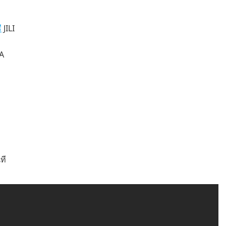
ี
JILI
A
ที