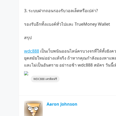
3. ระบบฝากถอนรองรับวอลเล็ตหรือเปล่า?
รองรับอีกทั้งแบงค์ทั่วไปและ TrueMoney Wallet
สรุป
wdc888
เป็นเว็บพนันออนไลน์ครบวงจรที่ให้ทั้งยังค
ยุคสมัยใหม่อย่างแท้จริง ถ้าหากคุณกำลังมองหาแพลต
และไม่เป็นอันตราย อย่ารอช้า wdc888 สมัคร วันนี้เ
WDC888 เครดิตฟรี
Aaron Johnson