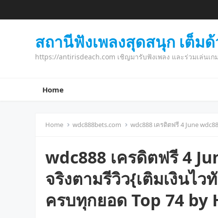
สถานีฟังเพลงสุดสนุก เต็มด
https://antirisdeach.com เชิญมารับฟังเพลง และร่วมเล่นเกม
Home
Home
wdc888bets.com
wdc888 เครดิตฟรี 4 June wdc888 เครดิต
wdc888 เครดิตฟรี 4 Ju
จริงตามรีวิว{เติมเงินไว
ครบทุกยอด Top 74 by 