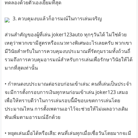
ทดลองด้วยตัวเองเยี่ยมที่สุด
3. ควบคุมงบแล้วก็อารมณ์ในการเล่นเจริญ
ส่วนสำคัญของผู้ที่เล่น joker123auto ทุกๆวันได้ ไม่ใช่ด้วย
เหตุว่าพวกเขามีสูตรหรือแนวทางพิเศษอะไรเลยครับ พวกเขา
มีวินัยสำหรับในการควบคุมงบประมาณที่รัดกุมรวมทั้งถ้วนถี่
รวมถึงการควบคุมอารมณ์สำหรับการเล่นเพื่อรักษาวินัยให้ได้
มากที่สุดเท่านั้น
• กำหนดงบประมาณต่อรอบก่อนเข้าเล่น: คนที่เล่นเป็นประจำ
จะมีการตั้งกรอบการเงินทุกหนก่อนเข้าเล่น joker123 เสมอ
เพื่อให้ทราบดีว่าในการเล่นรอบนี้มีขอบเขตการเล่นโดย
ประมาณไหน การตั้งเพดานเอาไว้จะช่วยให้ไม่เผลอวางเดิม
พันเพิ่มตามอารมณ์อีกด้วย
• หยุดเล่นเมื่อได้หรือเสีย: คนที่เล่นทุกเมื่อเชื่อวันโดยมากจะมี