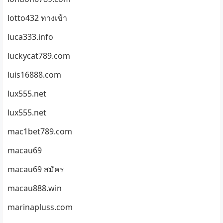
lotto432 ทางเข้า
luca333.info
luckycat789.com
luis16888.com
lux555.net
lux555.net
mac1bet789.com
macau69
macau69 สมัคร
macau888.win
marinapluss.com