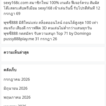
sexy168c.com สมาชิกใหม่ 100% เกมดัง ฟีเจอร์ครบ สัมผัส
โต๊ะสดระดับพรีเมียม sexy168 เข้าเล่นวันนี้ รับโปรดีทันที 12
กรกฎา 69
พุซซี่888 มิติใหม่แห่ง สล็อตออนไลน์ ถอนได้สูงสุด 100 เท่า
สมจริง เสียงดี กราฟฟิค 3D คนเล่นไม่ต่ำกว่าแสนทุกวัน
พุซซี่888 กดสมัคร รับความสนุก Top 71 by Domingo
pussy888play.me 31 กรกฎา 26
ความเห็นล่าสุด
คลังเก็บ
กรกฎาคม 2026
มิถุนายน 2026
พฤษภาคม 2026