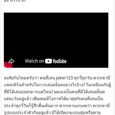
อย่างไรบ้าง?
สงสัยกันไหมครับว่า คนที่เล่น joker123 ทุกวี่ทุกวัน พวกเขามี
แพทเทิร์นสำหรับในการเล่นสล็อตอย่างไรบ้าง? ไม่เหมือนกับผู้
ที่มิได้เล่นบ่อยๆมากแค่ไหน? ผมเองเป็นคนที่มิได้เล่นสล็อต
แต่ละวันอยู่แล้ว เพียงพอมีโอกาสได้มาคุยกับคนที่เล่นเป็น
ประจำทุกวี่วันก็รู้สึกตื่นเต้นมาก พวกเขาบอกเลยว่า พวกเขามี
รูปแบบประจำตัวกันอยู่แล้ว มิได้เปิดเกมแบบสุ่มหรือตาม