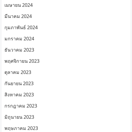
เมษายน 2024
มีนาคม 2024
กุมภาพันธ์ 2024
มกราคม 2024
ธันวาคม 2023
พฤศจิกายน 2023
ตุลาคม 2023
กันยายน 2023
สิงหาคม 2023
กรกฎาคม 2023
มิถุนายน 2023
พฤษภาคม 2023