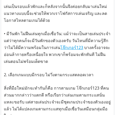
เล่นเป็นรอบแล้วพักและก็หลังจากนั้นจึงค่อยกลับมาเล่นใหม่
แนวทางแบบนี้จะช่วยให้พวกเราโฟกัสการเล่นเจริญ และลด
โอกาสไหลตามเกมได้ด้วย
• มีวันพัก ไม่ฝืนเล่นทุกเมื่อเชื่อวัน: แม้ว่าจะเป็นสายเล่นประจำ
แต่ว่าทุกคนก็จะมีวันพักของตัวเองครับ วันไหนที่มีความรู้สึก
ว่าไม่ได้มีความพร้อมในการเล่น
โจ๊กเกอร์123
บางครั้งอาจจะ
อ่อนล้ากายหรือเหนื่อยใจ พวกเขาก็พร้อมจะพักทันที ไม่ฝืน
เล่นตอนไม่พร้อมเด็ดขาด
2. เลือกเกมแบบมีกรอบ ไม่วิ่งตามกระแสตลอดเวลา
สิ่งที่มือใหม่มักจะทำกันก็คือ การตามเกม โจ๊กเกอร์123 ที่คน
ส่วนมากกล่าวว่าแตกดี หรือเรียกว่าเล่นเกมตามกระแสนั่น
แหละขอรับ แต่สายเล่นประจำจะมีชุดเกมประจำของตัวเองอยู่
แล้ว ไม่ได้แปลงเกมตามกระแสทุกเมื่อเชื่อวันเสมือนกลุ่มมือ