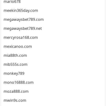
mario678
meekin365day.com
megawaysbet789.com
megawaysbet789.net
mercyrosa168.com
mexicanoo.com
mia88th.com
mib555s.com
monkey789
mono16888.com
moza888.com
mwin9s.com