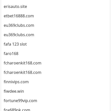
erisauto.site
etbet16888.com
eu369clubs.com
eu369clubs.com
fafa 123 slot
faro168
fcharoenkit168.com
fcharoenkit168.com
finnivips.com
fiwdee.win
fortune99vip.com
fox689ok.com