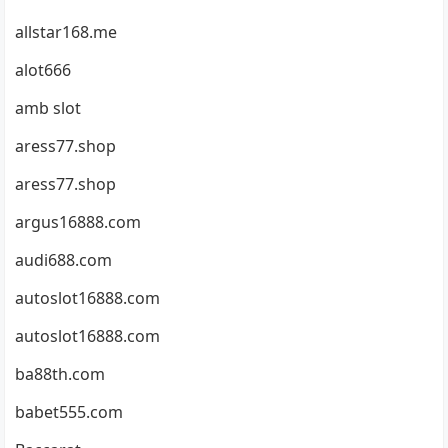
allstar168.me
alot666
amb slot
aress77.shop
aress77.shop
argus16888.com
audi688.com
autoslot16888.com
autoslot16888.com
ba88th.com
babet555.com