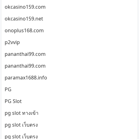
okcasino159.com
okcasino159.net
onoplus168.com
p2vvip
pananthai99.com
pananthai99.com
paramax1688.info
PG
PG Slot
pg slot ทางเข้า
pg slot เว็บตรง
pg slot เว็บตรง