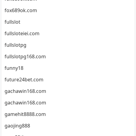
fox689ok.com
fullslot
fullsloteiei.com
fullslotpg
fullslotpg168.com
funny18
future24bet.com
gachawin168.com
gachawin168.com
gamehit8888.com
gaojing888