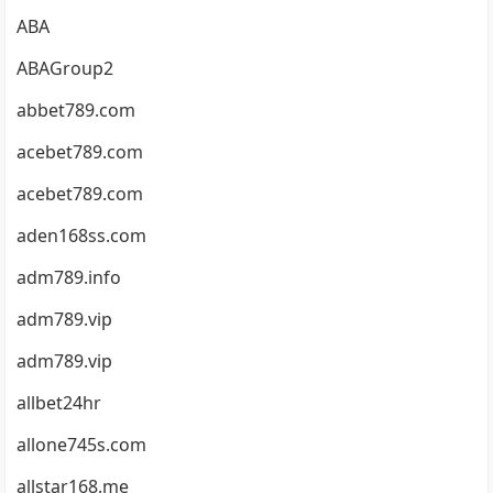
ABA
ABAGroup2
abbet789.com
acebet789.com
acebet789.com
aden168ss.com
adm789.info
adm789.vip
adm789.vip
allbet24hr
allone745s.com
allstar168.me