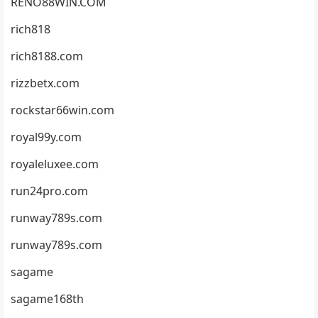
RENO88WIN.COM
rich818
rich8188.com
rizzbetx.com
rockstar66win.com
royal99y.com
royaleluxee.com
run24pro.com
runway789s.com
runway789s.com
sagame
sagame168th