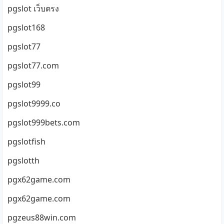
pgslot เว็บตรง
pgslot168
pgslot77
pgslot77.com
pgslot99
pgslot9999.co
pgslot999bets.com
pgslotfish
pgslotth
pgx62game.com
pgx62game.com
pgzeus88win.com