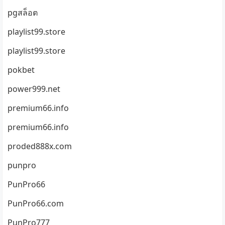
pgสล็อต
playlist99.store
playlist99.store
pokbet
power999.net
premium66.info
premium66.info
proded888x.com
punpro
PunPro66
PunPro66.com
PunPro777