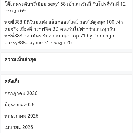
โต๊ะสดระดับพรีเมียม sexy168 เข้าเล่นวันนี้ รับโปรดีทันที 12
กรกฎา 69
พุซซี่888 มิติใหม่แห่ง สล็อตออนไลน์ ถอนได้สูงสุด 100 เท่า
สมจริง เสียงดี กราฟฟิค 3D คนเล่นไม่ต่ำกว่าแสนทุกวัน
พุซซี่888 กดสมัคร รับความสนุก Top 71 by Domingo
pussy888play.me 31 กรกฎา 26
ความเห็นล่าสุด
คลังเก็บ
กรกฎาคม 2026
มิถุนายน 2026
พฤษภาคม 2026
เมษายน 2026