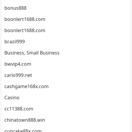
bonus888
boonlert1688.com
boonlert1688.com
brazil999
Business, Small Business
bwvip4.com
carlo999.net
cashgame168x.com
Casino
cc11388.com
chinatown888.win
cupcake88x.com