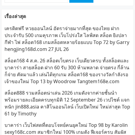
สำหรับ:
เรื่องล่าสุด
เครดิตฟรี หวยออนไลน์ อัตราจ่ายมากที่สุด ของไทย ฝาก
ประจำรับ 500 เกมคุรภาพ เว็บโปร่งใส ไลฟ์สด สล็อต ยิงปลา
กีฬา ไพ่ สล็อต168 เกมสล็อตหลายร้อยแบบ Top 72 by Garry
hengjing168d.com 27 JUL 26
สล็อต168 4 ส.ค. 26 สล็อตเว็บตรง เว็บเดียวครบ ทั้งสล็อตและ
บาคาร่า สายสล็อต ฝาก 60 รับ 300 ห้ามพลาด จ่ายตรง กี่ล้าน
ก็จ่าย คัดมาแล้ว เล่นได้ทุกเกม สล็อต168 ของรางวัลกำลังรอ
เจ้าของใหม่ Top 13 by Woodrow Tangtem168e.com
สล็อต888 รวมสล็อตน่าเล่น 2026 เกมดังจากค่ายชั้นนำ
พร้อมรายละเอียดครบทุกมิติ 12 September 26 เวปไซต์ แจก
หนัก jin888.asia คาสิโนออนไลน์ เว็บเปิดใหม่ ใหม่ล่าสุด Top
61 by Timothy
บาคาร่า เว็บไพ่สดที่ตอบโจทย์คนยุคใหม่ Top 98 by Karolin
sexy168c.com สมาชิกใหม่ 100% เกมดัง ฟีเจอร์ครบ สัมผัส