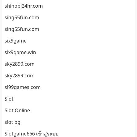
shinobi24hr.com
sing55fun.com
sing55fun.com
six9game
six9game.win
sky2899.com
sky2899.com
sl99games.com
Slot
Slot Online
slot pg
Slotgame666 เข้าสู่ระบบ