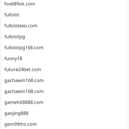
fox689ok.com
fullslot
fullsloteiei.com
fullslotpg
fullslotpg168.com
funny18
future24bet.com
gachawin168.com
gachawin168.com
gamehit8888.com
gaojing888
gem99ths.com