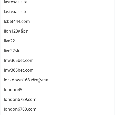
lastexas.site
lastexas.site
lcbet444.com
lion123สล็อต
live22
live22slot
lnw365bet.com
lnw365bet.com
lockdown168 เข้าสู่ระบบ
london45
london6789.com
london6789.com