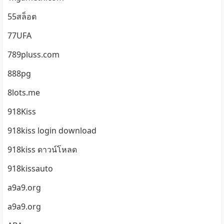
55สล็อต
77UFA
789pluss.com
888pg
8lots.me
918Kiss
918kiss login download
918kiss ดาวน์โหลด
918kissauto
a9a9.org
a9a9.org