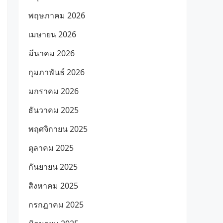
พฤษภาคม 2026
เมษายน 2026
มีนาคม 2026
กุมภาพันธ์ 2026
มกราคม 2026
ธันวาคม 2025
พฤศจิกายน 2025
ตุลาคม 2025
กันยายน 2025
สิงหาคม 2025
กรกฎาคม 2025