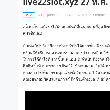
live22slot.xyz 27 พ.ค.
Aaron Johnson
—
13 เมษายน 2025
Comments 
LIVE22
สล็อตเว็บไซต์ตรงไม่ผ่านเอเย่นต์ที่เหมาะสมที่สุด li
สมาชิกเลย!
บันเทิงใจไปกับวิธีการทำผลกำไรได้มากขึ้น เพียงแค่เ
พร้อมให้บริการแล้วนะครับ บอกเลยว่า การเลือกใช้บ
ในการได้กำไรที่มากขึ้นแน่นอน ไม่จำเป็นต้องกลุ้มใ
ลิขสิทธิ์แท้แบบพวกเรา live22 เข้าเล่นผ่าน เว็บได้เ
ทำผลกำไรได้มากขึ้นทุกเมื่อเชื่อวันตลอด 1 วัน แหล
คุณอยากสัมผัสประสบการณ์ดีๆด้วยตัวเองล่ะก็ สมัคร