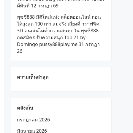
ดีทันที 12 กรกฎา 69
พุซซี่888 มิติใหม่แห่ง สล็อตออนไลน์ ถอน
ได้สูงสุด 100 เท่า สมจริง เสียงดี กราฟฟิค
3D คนเล่นไม่ต่ำกว่าแสนทุกวัน พุซซี่888
กดสมัคร รับความสนุก Top 71 by
Domingo pussy888play.me 31 กรกฎา
26
ความเห็นล่าสุด
คลังเก็บ
กรกฎาคม 2026
มิถุนายน 2026