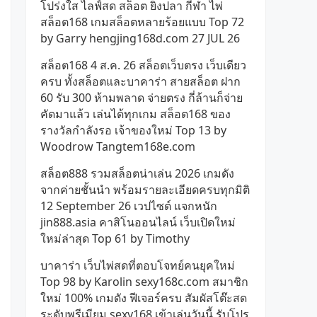
โปร่งใส ไลฟ์สด สล็อต ยิงปลา กีฬา ไพ่
สล็อต168 เกมสล็อตหลายร้อยแบบ Top 72
by Garry hengjing168d.com 27 JUL 26
สล็อต168 4 ส.ค. 26 สล็อตเว็บตรง เว็บเดียว
ครบ ทั้งสล็อตและบาคาร่า สายสล็อต ฝาก
60 รับ 300 ห้ามพลาด จ่ายตรง กี่ล้านก็จ่าย
คัดมาแล้ว เล่นได้ทุกเกม สล็อต168 ของ
รางวัลกำลังรอ เจ้าของใหม่ Top 13 by
Woodrow Tangtem168e.com
สล็อต888 รวมสล็อตน่าเล่น 2026 เกมดัง
จากค่ายชั้นนำ พร้อมรายละเอียดครบทุกมิติ
12 September 26 เวปไซต์ แจกหนัก
jin888.asia คาสิโนออนไลน์ เว็บเปิดใหม่
ใหม่ล่าสุด Top 61 by Timothy
บาคาร่า เว็บไพ่สดที่ตอบโจทย์คนยุคใหม่
Top 98 by Karolin sexy168c.com สมาชิก
ใหม่ 100% เกมดัง ฟีเจอร์ครบ สัมผัสโต๊ะสด
ระดับพรีเมียม sexy168 เข้าเล่นวันนี้ รับโปร