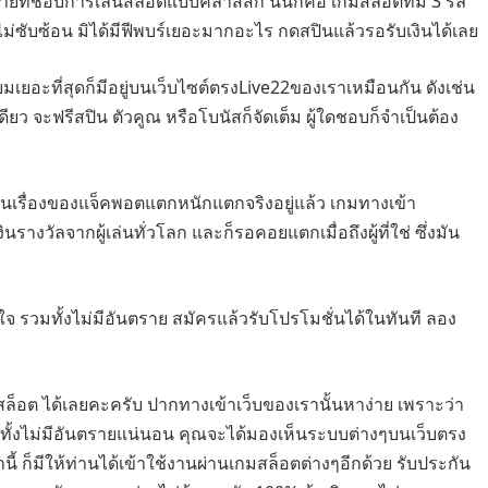
ที่ชอบการเล่นสล็อตแบบคลาสสิก นั้นก็คือ เกมสล็อตที่มี 3 รีล
ไม่ซับซ้อน มิได้มีฟีพบร์เยอะมากอะไร กดสปินแล้วรอรับเงินได้เลย
ยอะที่สุดก็มีอยู่บนเว็บไซต์ตรงLive22ของเราเหมือนกัน ดังเช่น
ยว จะฟรีสปิน ตัวคูณ หรือโบนัสก็จัดเต็ม ผู้ใดชอบก็จำเป็นต้อง
อในเรื่องของแจ็คพอตแตกหนักแตกจริงอยู่แล้ว เกมทางเข้า
วัลจากผู้เล่นทั่วโลก และก็รอคอยแตกเมื่อถึงผู้ที่ใช่ ซึ่งมัน
จ รวมทั้งไม่มีอันตราย สมัครแล้วรับโปรโมชั่นได้ในทันที ลอง
ล็อต ได้เลยคะครับ ปากทางเข้าเว็บของเรานั้นหาง่าย เพราะว่า
ทั้งไม่มีอันตรายแน่นอน คุณจะได้มองเห็นระบบต่างๆบนเว็บตรง
านี้ ก็มีให้ท่านได้เข้าใช้งานผ่านเกมสล็อตต่างๆอีกด้วย รับประกัน