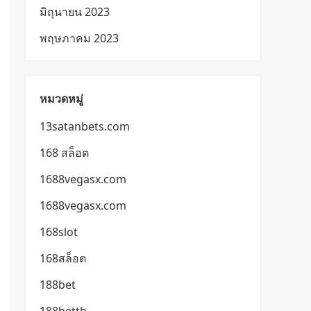
มิถุนายน 2023
พฤษภาคม 2023
หมวดหมู่
13satanbets.com
168 สล็อต
1688vegasx.com
1688vegasx.com
168slot
168สล็อต
188bet