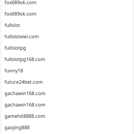
fox689ok.com
fox689ok.com
fullslot
fullsloteiei.com
fullslotpg
fullslotpg168.com
funny18
future24bet.com
gachawin168.com
gachawin168.com
gamehit8888.com
gaojing888