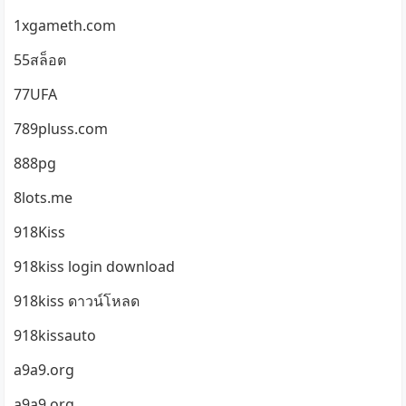
1xgameth.com
55สล็อต
77UFA
789pluss.com
888pg
8lots.me
918Kiss
918kiss login download
918kiss ดาวน์โหลด
918kissauto
a9a9.org
a9a9.org