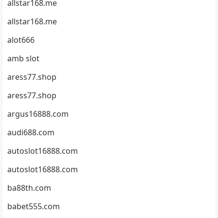
allstar168.me
allstar168.me
alot666
amb slot
aress77.shop
aress77.shop
argus16888.com
audi688.com
autoslot16888.com
autoslot16888.com
ba88th.com
babet555.com