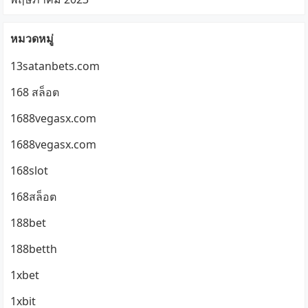
หมวดหมู่
13satanbets.com
168 สล็อต
1688vegasx.com
1688vegasx.com
168slot
168สล็อต
188bet
188betth
1xbet
1xbit