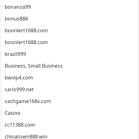
bonanza99
bonus888
boonlert1688.com
boonlert1688.com
brazil999
Business, Small Business
bwvip4.com
carlo999.net
cashgame168x.com
Casino
cc11388.com
chinatown888.win