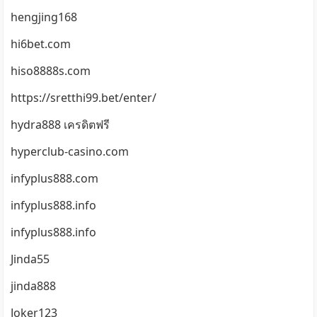
hengjing168
hi6bet.com
hiso8888s.com
https://sretthi99.bet/enter/
hydra888 เครดิตฟรี
hyperclub-casino.com
infyplus888.com
infyplus888.info
infyplus888.info
Jinda55
jinda888
Joker123