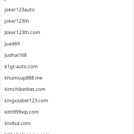
joker123auto
joker123th
Joker123th.com
juad69
Judhai168
k1gt-auto.com
khumsup888.me
kimchibetbet.com
kingxxxbet123.com
kitti999vip.com
ktv4sd.com