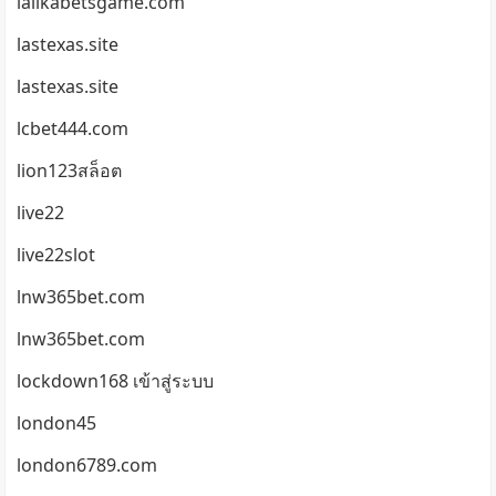
lalikabetsgame.com
lastexas.site
lastexas.site
lcbet444.com
lion123สล็อต
live22
live22slot
lnw365bet.com
lnw365bet.com
lockdown168 เข้าสู่ระบบ
london45
london6789.com