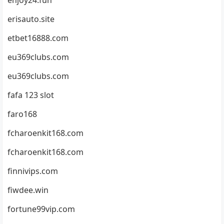
enjoy24.fun
erisauto.site
etbet16888.com
eu369clubs.com
eu369clubs.com
fafa 123 slot
faro168
fcharoenkit168.com
fcharoenkit168.com
finnivips.com
fiwdee.win
fortune99vip.com