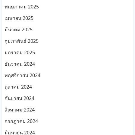
พฤษภาคม 2025
เมษายน 2025
มีนาคม 2025
กุมภาพันธ์ 2025
มกราคม 2025
ธันวาคม 2024
พฤศจิกายน 2024
ตุลาคม 2024
กันยายน 2024
สิงหาคม 2024
กรกฎาคม 2024
มิถุนายน 2024