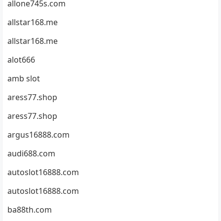
allone745s.com
allstar168.me
allstar168.me
alot666
amb slot
aress77.shop
aress77.shop
argus16888.com
audi688.com
autoslot16888.com
autoslot16888.com
ba88th.com