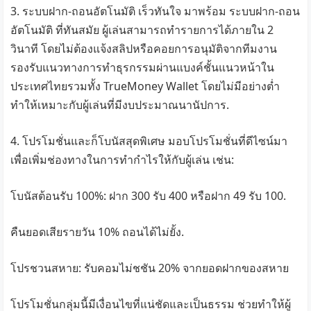
3. ระบบฝาก-ถอนอัตโนมัติ เร็วทันใจ มาพร้อม ระบบฝาก-ถอน
อัตโนมัติ ที่ทันสมัย ผู้เล่นสามารถทำรายการได้ภายใน 2
วินาที โดยไม่ต้องแจ้งสลิปหรือคอยการอนุมัติจากทีมงาน
รองรับแนวทางการทำธุรกรรมผ่านแบงค์ชั้นแนวหน้าใน
ประเทศไทยรวมทั้ง TrueMoney Wallet โดยไม่มีอย่างต่ำ
ทำให้เหมาะกับผู้เล่นที่มีงบประมาณนานัปการ.
4. โปรโมชั่นและก็โบนัสสุดพิเศษ มอบโปรโมชั่นที่ดีไซน์มา
เพื่อเพิ่มช่องทางในการทำกำไรให้กับผู้เล่น เช่น:
โบนัสต้อนรับ 100%: ฝาก 300 รับ 400 หรือฝาก 49 รับ 100.
คืนยอดเสียรายวัน 10% ถอนได้ไม่ยั้ง.
โปรชวนสหาย: รับคอมไม่ชชัน 20% จากยอดฝากของสหาย
โปรโมชั่นกลุ่มนี้มีเงื่อนไขที่แน่ชัดและเป็นธรรม ช่วยทำให้ผู้