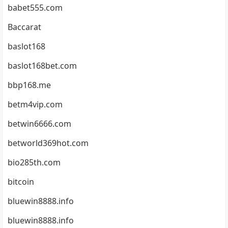
babet555.com
Baccarat
baslot168
baslot168bet.com
bbp168.me
betm4vip.com
betwin6666.com
betworld369hot.com
bio285th.com
bitcoin
bluewin8888.info
bluewin8888.info