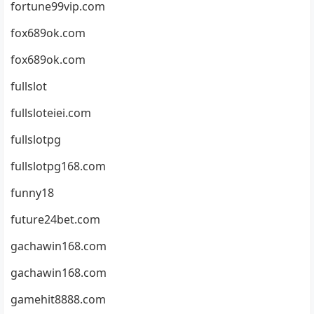
fortune99vip.com
fox689ok.com
fox689ok.com
fullslot
fullsloteiei.com
fullslotpg
fullslotpg168.com
funny18
future24bet.com
gachawin168.com
gachawin168.com
gamehit8888.com