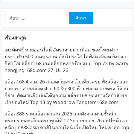
ค้นหา
สำหรับ:
เรื่องล่าสุด
เครดิตฟรี หวยออนไลน์ อัตราจ่ายมากที่สุด ของไทย ฝาก
ประจำรับ 500 เกมคุรภาพ เว็บโปร่งใส ไลฟ์สด สล็อต ยิงปลา
กีฬา ไพ่ สล็อต168 เกมสล็อตหลายร้อยแบบ Top 72 by Garry
hengjing168d.com 27 JUL 26
สล็อต168 4 ส.ค. 26 สล็อตเว็บตรง เว็บเดียวครบ ทั้งสล็อตและ
บาคาร่า สายสล็อต ฝาก 60 รับ 300 ห้ามพลาด จ่ายตรง กี่ล้าน
ก็จ่าย คัดมาแล้ว เล่นได้ทุกเกม สล็อต168 ของรางวัลกำลังรอ
เจ้าของใหม่ Top 13 by Woodrow Tangtem168e.com
สล็อต888 รวมสล็อตน่าเล่น 2026 เกมดังจากค่ายชั้นนำ
พร้อมรายละเอียดครบทุกมิติ 12 September 26 เวปไซต์ แจก
หนัก jin888.asia คาสิโนออนไลน์ เว็บเปิดใหม่ ใหม่ล่าสุด Top