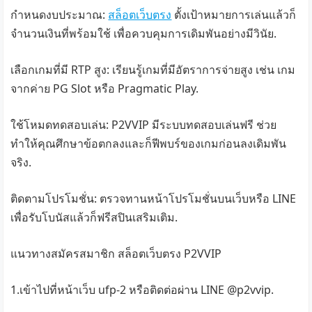
กำหนดงบประมาณ:
สล็อตเว็บตรง
ตั้งเป้าหมายการเล่นแล้วก็
จำนวนเงินที่พร้อมใช้ เพื่อควบคุมการเดิมพันอย่างมีวินัย.
เลือกเกมที่มี RTP สูง: เรียนรู้เกมที่มีอัตราการจ่ายสูง เช่น เกม
จากค่าย PG Slot หรือ Pragmatic Play.
ใช้โหมดทดสอบเล่น: P2VVIP มีระบบทดสอบเล่นฟรี ช่วย
ทำให้คุณศึกษาข้อตกลงและก็ฟีพบร์ของเกมก่อนลงเดิมพัน
จริง.
ติดตามโปรโมชั่น: ตรวจทานหน้าโปรโมชั่นบนเว็บหรือ LINE
เพื่อรับโบนัสแล้วก็ฟรีสปินเสริมเติม.
แนวทางสมัครสมาชิก สล็อตเว็บตรง P2VVIP
1.เข้าไปที่หน้าเว็บ ufp-2 หรือติดต่อผ่าน LINE @p2vvip.