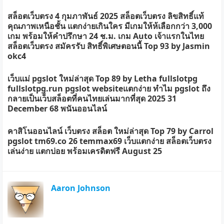
สล็อตเว็บตรง 4 กุมภาพันธ์ 2025 สล็อตเว็บตรง ลิขสิทธิ์แท้
คุณภาพเหนือชั้น แตกง่ายเกินใคร มีเกมให้ห้เลือกกว่า 3,000
เกม พร้อมให้คำปรึกษา 24 ช.ม. เกม Auto เจ้าแรกในไทย
สล็อตเว็บตรง สมัครรับ สิทธิ์พิเศษตอนนี้ Top 93 by Jasmin
okc4
เว็บแม่ pgslot ใหม่ล่าสุด Top 89 by Letha fullslotpg
fullslotpg.run pgslot websiteแตกง่าย ทำไม pgslot ถึง
กลายเป็นเว็บสล็อตที่คนไทยเล่นมากที่สุด 2025 31
December 68 พนันออนไลน์
คาสิโนออนไลน์ เว็บตรง สล็อต ใหม่ล่าสุด Top 79 by Carrol
pgslot tm69.co 26 temmax69 เว็บแตกง่าย สล็อตเว็บตรง
เล่นง่าย แตกบ่อย พร้อมเครดิตฟรี August 25
Aaron Johnson