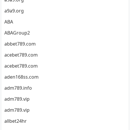
a9a9.org
ABA
ABAGroup2
abbet789.com
acebet789.com
acebet789.com
aden168ss.com
adm789.info
adm789.vip
adm789.vip
allbet24hr