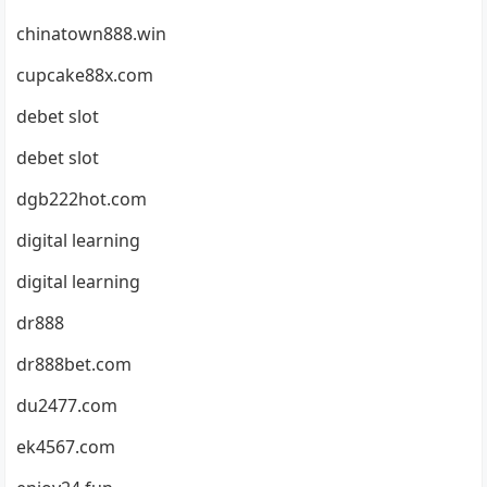
chinatown888.win
cupcake88x.com
debet slot
debet slot
dgb222hot.com
digital learning
digital learning
dr888
dr888bet.com
du2477.com
ek4567.com