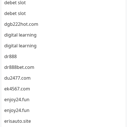
debet slot
debet slot
dgb222hot.com
digital learning
digital learning
dr888
dr888bet.com
du2477.com
ek4567.com
enjoy24.fun
enjoy24.fun
erisauto.site