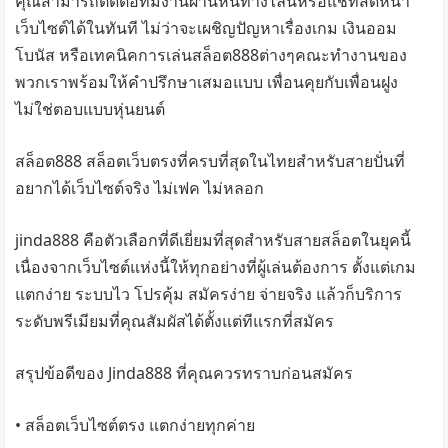
คุณสามารถติดต่อทีมงานผ่านหนทางไลน์หรือแชทสดหน้า
เว็บไซต์ได้ในทันที ไม่ว่าจะเผชิญปัญหาเรื่องเกม เงินออม
โบนัส หรือเทคนิคการเล่นสล็อต888ต่างๆคณะทำงานของ
พวกเราพร้อมให้คำปรึกษาเสมอแบบ เพื่อนคุยกับเพื่อนฝูง
ไม่ใช่ตอบแบบหุ่นยนต์
สล็อต888 สล็อตเว็บตรงที่ครบที่สุดในไทยสำหรับสายปั่นที่
อยากได้เว็บไซต์จริง ไม่เฟค ไม่หลอก
jinda888 คือตัวเลือกที่ดีเยี่ยมที่สุดสำหรับสายสล็อตในยุคนี้
เนื่องจากเว็บไซต์แห่งนี้ให้ทุกอย่างที่ผู้เล่นต้องการ ตั้งแต่เกม
แตกง่าย ระบบไว โปรคุ้ม สมัครง่าย จ่ายจริง แล้วก็บริการ
ระดับพรีเมียมที่คุณสัมผัสได้ตั้งแต่ทีแรกที่สมัคร
สรุปข้อดีของ Jinda888 ที่คุณควรทราบก่อนสมัคร
• สล็อตเว็บไซต์ตรง แตกง่ายทุกค่าย