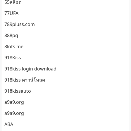
55สล็อต
77UFA
789pluss.com
888pg
8lots.me
918Kiss
918kiss login download
918kiss ดาวน์โหลด
918kissauto
a9a9.org
a9a9.org
ABA