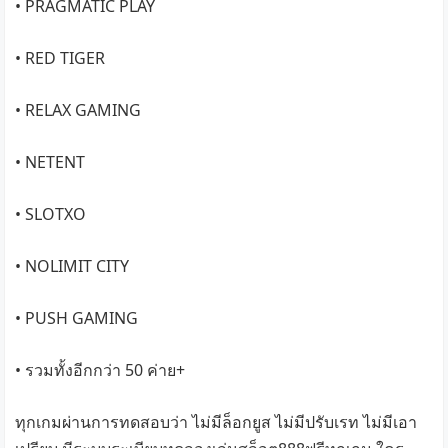
• PRAGMATIC PLAY
• RED TIGER
• RELAX GAMING
• NETENT
• SLOTXO
• NOLIMIT CITY
• PUSH GAMING
• รวมทั้งอีกกว่า 50 ค่าย+
ทุกเกมผ่านการทดสอบว่า ไม่มีล็อกยูส ไม่มีปรับเรท ไม่มีเอา