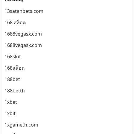
13satanbets.com
168 สล็อต
1688vegasx.com
1688vegasx.com
168slot
168สล็อต
188bet
188betth
1xbet
1xbit
1xgameth.com