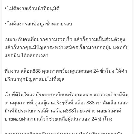
• ไม่ต้องรอเจ้าหน้าที่อนุมัติ
• ไม่ต้องกรอกข้อมูลซ้ำหลายรอบ
เหมาะกับคนที่อยากความรวดเร็ว แล้วก็ความเป็นส่วนตัวสูง
แล้วก็หากคุณมีปัญหาระหว่างสมัคร ก็สามารถกดปุ่ม แชทกับ
แอดมิน ได้ตลอดเวลา
ทีมงาน สล็อต888 คุณภาพพร้อมดูแลตลอด 24 ชั่วโมง ให้คำ
ปรึกษาทุกปัญหาแบบไม่ทิ้งยูส
เว็บที่ดีไม่ใช่แค่มีระบบระเบียบหรือเกมเยอะ แต่ว่าจะต้องมีทีม
งานคุณภาพที่ ดูแลผู้เล่นจริงๆซึ่งที่ สล็อต888 เราคัดเลือกแอด
มินที่มีประสบการณ์ด้านสล็อต888โดยเฉพาะ คอยสแตนด์
บายตอบคำถามแล้วก็ช่วยเหลือผู้เล่นตลอด 24 ชั่วโมง