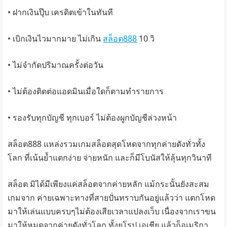
• ฝากเงินปุ๊บ เครดิตเข้าในทันที
• เบิกเงินไวมากมาย ไม่เกิน
สล็อต888
10 วิ
• ไม่จำกัดปริมาณครั้งต่อวัน
• ไม่ต้องติดต่อแอดมินเมื่อใดก็ตามทำรายการ
• รองรับทุกบัญชี ทุกเบอร์ ไม่ต้องผูกบัญชีล่วงหน้า
สล็อต888 แหล่งรวมเกมสล็อตสุดโหดจากทุกค่ายดังทั่วทั้ง
โลก ที่เน้นย้ำแตกง่าย จ่ายหนัก และก็มีโบนัสให้ลุ้นทุกวินาที
สล็อต มิได้มีเพียงแค่สล็อตจากค่ายหลัก แม้กระนั้นยังสะสม
เกมจาก ค่ายเฉพาะทางที่สายปั่นทราบกันอยู่แล้วว่า แตกโหด
มาให้เล่นแบบครบๆไม่ต้องเสียเวลาแปลงเว็บ เนื่องจากเราขน
มาให้หมดจากค่ายดังทั่วโลก ทั้งยุโรป เอเชีย แล้วก็อเมริกา