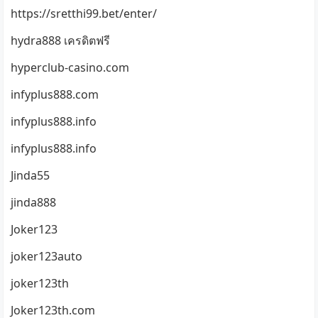
https://sretthi99.bet/enter/
hydra888 เครดิตฟรี
hyperclub-casino.com
infyplus888.com
infyplus888.info
infyplus888.info
Jinda55
jinda888
Joker123
joker123auto
joker123th
Joker123th.com