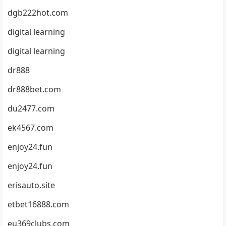
dgb222hot.com
digital learning
digital learning
dr888
dr888bet.com
du2477.com
ek4567.com
enjoy24.fun
enjoy24.fun
erisauto.site
etbet16888.com
eu369clubs.com