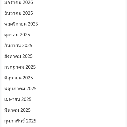
มกราคม 2026
ธันวาคม 2025
พฤศจิกายน 2025
ตุลาคม 2025
กันยายน 2025
สิงหาคม 2025
กรกฎาคม 2025
มิถุนายน 2025
พฤษภาคม 2025
เมษายน 2025
มีนาคม 2025
กุมภาพันธ์ 2025