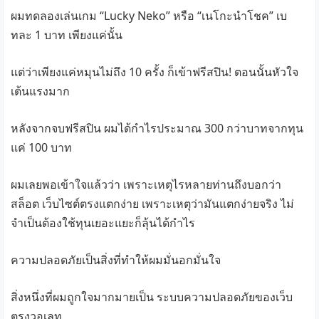
ผมทดลองเล่นเกม “Lucky Neko” หรือ “เนโกะนำโชค” เบ
ทละ 1 บาท เพียงแค่นั้น
แต่ว่าเพียงแค่หมุนไม่ถึง 10 ครั้ง ก็เข้าฟรีสปิน! ตอนนั้นหัวใจ
เต้นแรงมาก
หลังจากจบฟรีสปิน ผมได้กำไรประมาณ 300 กว่าบาทจากทุน
แค่ 100 บาท
ผมเลยพอเข้าใจแล้วว่า เพราะเหตุไรหลายท่านถึงบอกว่า
สล็อต เว็บไซต์ตรงแตกง่าย เพราะเหตุว่ามันแตกง่ายจริง ไม่
จำเป็นต้องใช้ทุนเยอะแยะก็ลุ้นได้กำไร
ความปลอดภัยเป็นสิ่งที่ทำให้ผมมั่นอกมั่นใจ
สิ่งหนึ่งที่ผมถูกใจมากมายเป็น ระบบความปลอดภัยของเว็บ
ตรงวอเลท