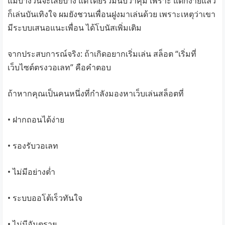
แม้บางวันจะเสียบ้าง แต่โดยรวมนับว่าคุ้ม เพราะ แตกง่ายแล้ว
ก็เล่นบันเทิงใจ ผมยังชวนเพื่อนฝูงมาเล่นด้วย เพราะเหตุว่าเขา
มีระบบเสนอแนะเพื่อน ได้โบนัสเพิ่มเติม
จากประสบการณ์จริง: ถ้าเกิดอยากเริ่มเล่น สล็อต “เริ่มที่
เว็บไซต์ตรงวอเลท” คือคำตอบ
ถ้าหากคุณเป็นคนหนึ่งที่กำลังมองหาเว็บเล่นสล็อตที่
• ฝากถอนได้ง่าย
• รองรับวอเลท
• ไม่มีอย่างต่ำ
• ระบบออโต้เร็วทันใจ
• ไม่มีอันตราย