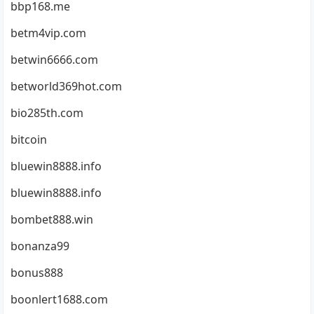
bbp168.me
betm4vip.com
betwin6666.com
betworld369hot.com
bio285th.com
bitcoin
bluewin8888.info
bluewin8888.info
bombet888.win
bonanza99
bonus888
boonlert1688.com