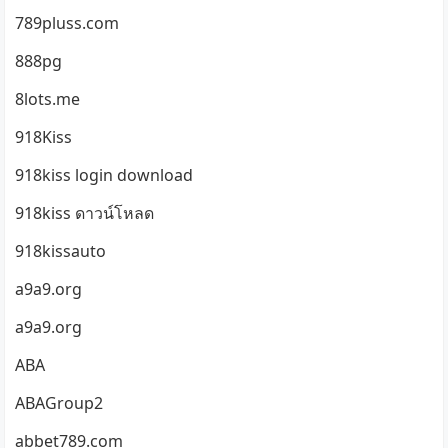
789pluss.com
888pg
8lots.me
918Kiss
918kiss login download
918kiss ดาวน์โหลด
918kissauto
a9a9.org
a9a9.org
ABA
ABAGroup2
abbet789.com