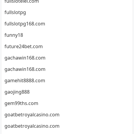
fullsloteiei.com
fullslotpg
fullslotpg168.com
funny18
future24bet.com
gachawin168.com
gachawin168.com
gamehit8888.com
gaojing888
gem99ths.com
goatbetroyalcasino.com
goatbetroyalcasino.com