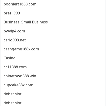
boonlert1688.com
brazil999
Business, Small Business
bwvip4.com
carlo999.net
cashgame168x.com
Casino
cc11388.com
chinatown888.win
cupcake88x.com
debet slot
debet slot