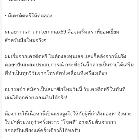
• มีเครดิตฟรีให้ทดลอง
ผมอยากกล่าวว่า temmax69 คือจุดเริ่มแรกที่ยอดเยี่ยม
สำหรับมือใหม่จริงๆ
ผมเริ่มจากเครดิตฟรี ไม่ต้องลงทุนเลย และก็หลังจากนั้นจึง
ค่อยๆปั่นสะสมประสบการณ์ กระทั่งวันนี้กลายเป็นรายได้เสริม
ที่ทำเป็นทุกวี่วันจากโทรศัพท์เคลื่อนที่เครื่องเดียว
อย่ารอช้า สมัครเป็นสมาชิกใหม่วันนี้ รับเครดิตฟรีในทันที
เล่นได้ทุกค่าย ถอนเงินได้จริง!
ต้องการให้เนื้อหานี้เป็นแรงจูงใจให้กับผู้ที่กำลังมองหาจังหวะ
ใหม่ๆด้วยเหตุว่าครั้งคราว “โชคดี” อาจเริ่มต้นจากกา
รกดสปินเพียงแค่ครั้งเดียวก็ได้ขอรับ