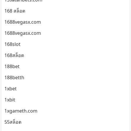
168 สล็อต
1688vegasx.com
1688vegasx.com
168slot
168สล็อต
188bet
188betth
1xbet
1xbit
1xgameth.com
55สล็อต