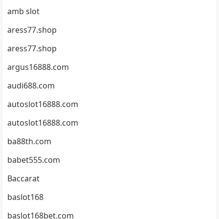
amb slot
aress77.shop
aress77.shop
argus16888.com
audi688.com
autoslot16888.com
autoslot16888.com
ba88th.com
babet555.com
Baccarat
baslot168
baslot168bet.com