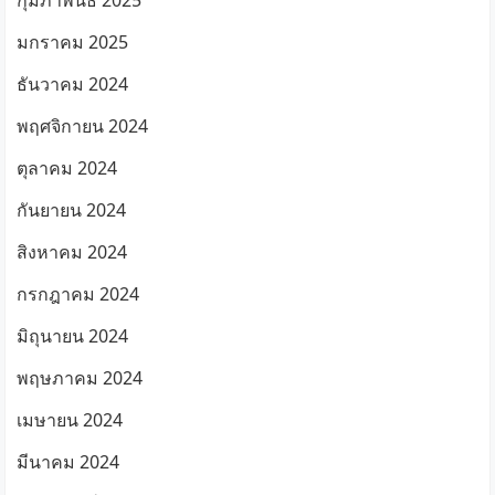
กุมภาพันธ์ 2025
มกราคม 2025
ธันวาคม 2024
พฤศจิกายน 2024
ตุลาคม 2024
กันยายน 2024
สิงหาคม 2024
กรกฎาคม 2024
มิถุนายน 2024
พฤษภาคม 2024
เมษายน 2024
มีนาคม 2024