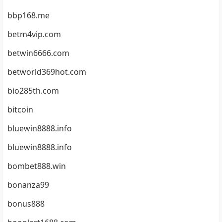
bbp168.me
betm4vip.com
betwin6666.com
betworld369hot.com
bio285th.com
bitcoin
bluewin8888.info
bluewin8888.info
bombet888.win
bonanza99
bonus888