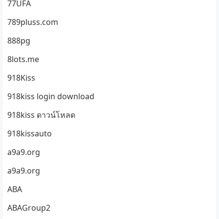
77UFA
789pluss.com
888pg
8lots.me
918Kiss
918kiss login download
918kiss ดาวน์โหลด
918kissauto
a9a9.org
a9a9.org
ABA
ABAGroup2