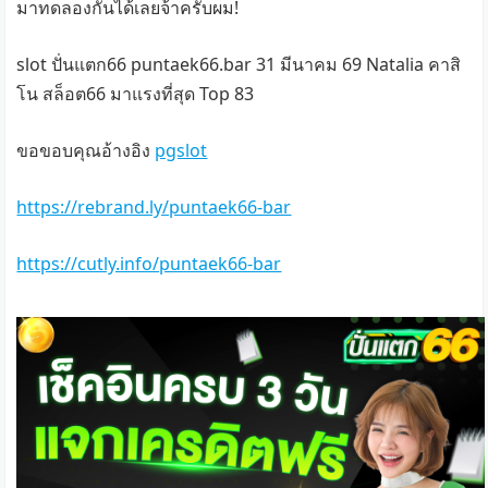
มาทดลองกันได้เลยจ้าครับผม!
slot ปั่นแตก66 puntaek66.bar 31 มีนาคม 69 Natalia คาสิ
โน สล็อต66 มาแรงที่สุด Top 83
ขอขอบคุณอ้างอิง
pgslot
https://rebrand.ly/puntaek66-bar
https://cutly.info/puntaek66-bar