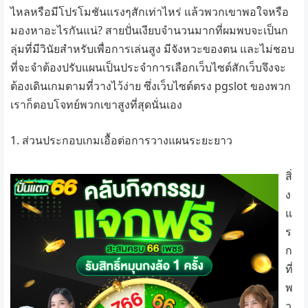
ไหลหรือมีโปรโมชันแรงๆสักเท่าไหร่ แล้วพวกเขาพอใจหรือ
มองหาอะไรกันแน่? สายปั่นเงียบจำนวนมากที่ผมพบจะเป็นก
ลุ่มที่มีวินัยสำหรับเพื่อการเล่นสูง มีจังหวะของตน และไม่ชอบ
ที่จะจำต้องปรับแผนเป็นประจำการเลือกเว็บไซต์สักเว็บจึงจะ
ต้องเดินเกมตามที่วางไว้ง่าย ซึ่งเว็บไซต์ตรง pgslot ของพวก
เราก็ตอบโจทย์พวกเขาสูงที่สุดนั่นเอง
1. ส่วนประกอบเกมเอื้อต่อการวางแผนระยะยาว
สิ่
ง
แ
ร
ก
ที่
พ
ว