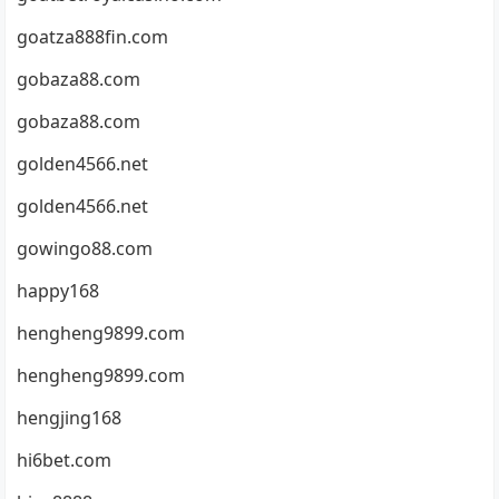
goatza888fin.com
gobaza88.com
gobaza88.com
golden4566.net
golden4566.net
gowingo88.com
happy168
hengheng9899.com
hengheng9899.com
hengjing168
hi6bet.com