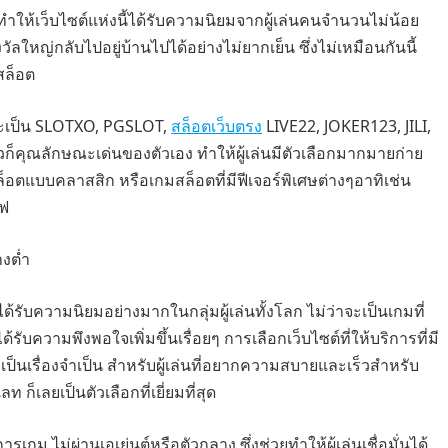
่ทำให้เว็บไซต์แห่งนี้ได้รับความนิยมจากผู้เล่นคนจำนวนไม่น้อย
ลใหญ่กลับไปอยู่บ้านไปได้อย่างไม่ยากเย็น ซึ่งไม่เหมือนกันนี้
สล็อต
าจะเป็น SLOTXO, PGSLOT,
สล็อตเว็บตรง
LIVE22, JOKER123, JILI,
วก็คุณลักษณะเด่นของตัวเอง ทำให้ผู้เล่นมีตัวเลือกมากมายก่าย
็อตแบบคลาสสิก หรือเกมสล็อตที่มีฟีเจอร์พิเศษต่างๆอาทิเช่น
ีฟ
างต่ำ
้รับความนิยมอย่างมากในกลุ่มผู้เล่นทั้งโลก ไม่ว่าจะเป็นเกมที่
้รับความพึงพอใจเพิ่มขึ้นเรื่อยๆ การเลือกเว็บไซต์ที่ให้บริการที่มี
ป็นเรื่องจำเป็น สำหรับผู้เล่นที่อยากความสบายและเร็วสำหรับ
็เลยเป็นตัวเลือกที่เยี่ยมที่สุด
เกม ไม่ผ่านเอเย่นต์หรือตัวกลาง ซึ่งช่วยทำให้ผู้เล่นเชื่อมั่นได้