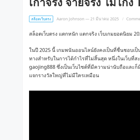
เก๋าจริง จ่ายจริง ไม่โ
Aaron Johnson
—
21 มีนาคม 2025
Commen
สล็อตเว็บตรง
สล็อตเว็บตรง แตกหนัก แตกจริง เว็บเกมยอดนิยม 2
ในปี 2025 นี้ เกมพนันออนไลน์ยังคงเป็นที่ชื่นชอบ
ทางสำหรับในการได้กำไรที่ไม่สิ้นสุด หนึ่งในเว็บที
gaojing888 ซึ่งเป็นเว็บไซต์ที่มีความน่านับถือและ
แจกรางวัลใหญ่ที่ไม่มีใครเหมือน