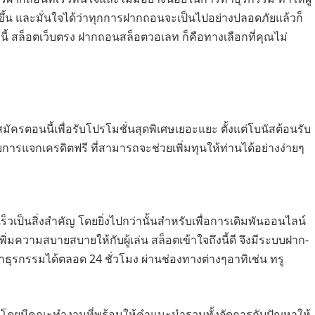
ขึ้น และมั่นใจได้ว่าทุกการฝากถอนจะเป็นไปอย่างปลอดภัยแล้วก็
านี้ สล็อตเว็บตรง ฝากถอนสล็อตวอเลท ก็คือทางเลือกที่คุณไม่
มัครตอนนี้เพื่อรับโปรโมชั่นสุดพิเศษเยอะแยะ ตั้งแต่โบนัสต้อนรับ
การแจกเครดิตฟรี ที่สามารถจะช่วยเพิ่มทุนให้ท่านได้อย่างง่ายๆ
ร็วเป็นสิ่งสำคัญ โดยยิ่งไปกว่านั้นสำหรับเพื่อการเดิมพันออนไลน์
มความสบายสบายให้กับผู้เล่น สล็อตเข้าใจถึงนี้ดี จึงมีระบบฝาก-
ธุรกรรมได้ตลอด 24 ชั่วโมง ผ่านช่องทางต่างๆอาทิเช่น ทรู
้า โดยมีคณะทำงานที่พร้อมให้คำแนะนำรวมทั้งจัดการกับปัญหาให้