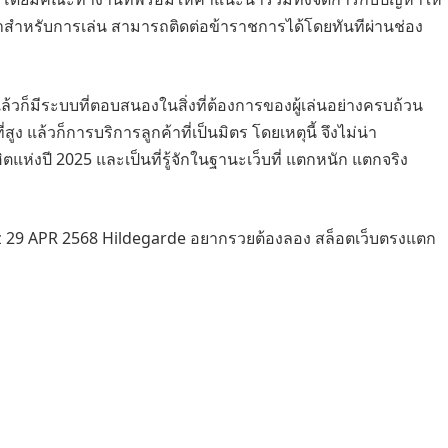
าสำหรับการเล่น สามารถติดต่อข้าราชการได้โดยทันทีผ่านช่อง
แล้วก็มีระบบที่ตอบสนองในสิ่งที่ต้องการของผู้เล่นอย่างครบถ้วน
ูง แล้วก็การบริการลูกค้าที่เป็นมิตร โดยเหตุนี้ จึงไม่น่า
แห่งปี 2025 และเป็นที่รู้จักในฐานะเว็บที่ แตกหนัก แตกจริง
biz 29 APR 2568 Hildegarde อยากรวยต้องลอง สล็อตเว็บตรงแตก