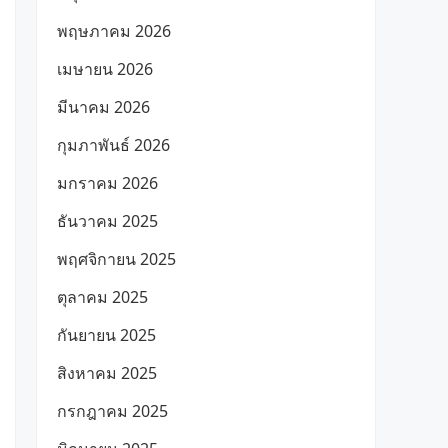
พฤษภาคม 2026
เมษายน 2026
มีนาคม 2026
กุมภาพันธ์ 2026
มกราคม 2026
ธันวาคม 2025
พฤศจิกายน 2025
ตุลาคม 2025
กันยายน 2025
สิงหาคม 2025
กรกฎาคม 2025