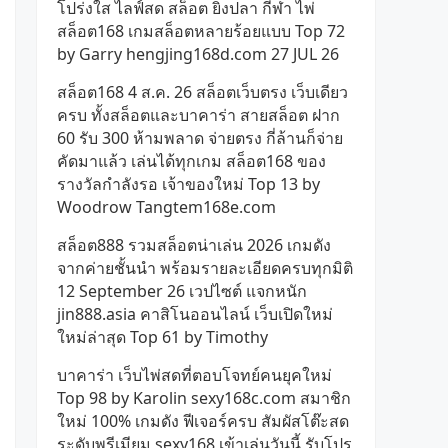
โปร่งใส ไลฟ์สด สล็อต ยิงปลา กีฬา ไพ่
สล็อต168 เกมสล็อตหลายร้อยแบบ Top 72
by Garry hengjing168d.com 27 JUL 26
สล็อต168 4 ส.ค. 26 สล็อตเว็บตรง เว็บเดียว
ครบ ทั้งสล็อตและบาคาร่า สายสล็อต ฝาก
60 รับ 300 ห้ามพลาด จ่ายตรง กี่ล้านก็จ่าย
คัดมาแล้ว เล่นได้ทุกเกม สล็อต168 ของ
รางวัลกำลังรอ เจ้าของใหม่ Top 13 by
Woodrow Tangtem168e.com
สล็อต888 รวมสล็อตน่าเล่น 2026 เกมดัง
จากค่ายชั้นนำ พร้อมรายละเอียดครบทุกมิติ
12 September 26 เวปไซต์ แจกหนัก
jin888.asia คาสิโนออนไลน์ เว็บเปิดใหม่
ใหม่ล่าสุด Top 61 by Timothy
บาคาร่า เว็บไพ่สดที่ตอบโจทย์คนยุคใหม่
Top 98 by Karolin sexy168c.com สมาชิก
ใหม่ 100% เกมดัง ฟีเจอร์ครบ สัมผัสโต๊ะสด
ระดับพรีเมียม sexy168 เข้าเล่นวันนี้ รับโปร