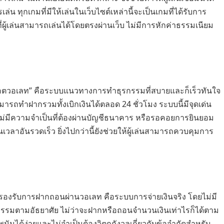
ทุกเกมที่มีให้เล่นในเว็บไซต์เหล่านี้จะเป็นเกมที่ได้รับการ
ผู้เล่นสามารถเล่นได้โดยตรงผ่านเว็บ ไม่มีการหักค่าธรรมเนียม
ล็อตวอเลท” คือระบบแนวทางการทำธุรกรรมที่สบายและก็เร็วทันใจ
ามารถทำฝากรวมทั้งเบิกเงินได้ตลอด 24 ชั่วโมง ระบบนี้มีจุดเด่น
ม่มีความจำเป็นที่ต้องผ่านบัญชีธนาคาร หรือรอคอยการยินยอม
าอันรวดเร็ว ยิ่งไปกว่านี้ยังช่วยให้ผู้เล่นสามารถควบคุมการ
ที่รองรับการฝากถอนผ่านวอเลท คือระบบการจ่ายเงินจริง โดยไม่มี
รรมตามอัธยาศัย ไม่ว่าจะฝากหรือถอนจำนวนเงินเท่าไรก็ได้ตาม
การพนันได้ง่ายและไม่จำเป็นต้องวิตกกังวลเกี่ยวกับข้อจำกัดสำหรับ