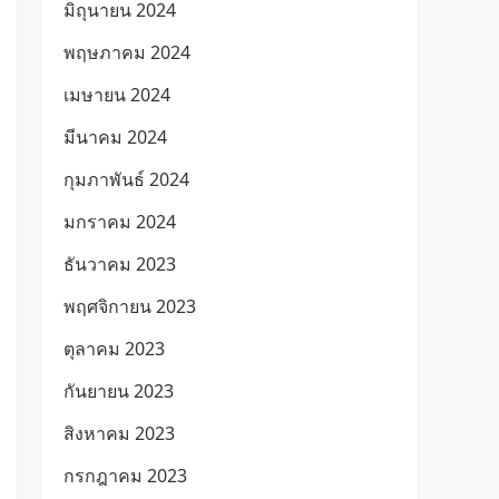
มิถุนายน 2024
พฤษภาคม 2024
เมษายน 2024
มีนาคม 2024
กุมภาพันธ์ 2024
มกราคม 2024
ธันวาคม 2023
พฤศจิกายน 2023
ตุลาคม 2023
กันยายน 2023
สิงหาคม 2023
กรกฎาคม 2023