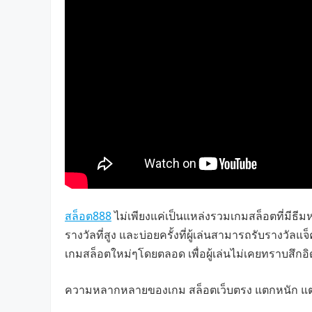
สล็อต888
ไม่เพียงแค่เป็นแหล่งรวมเกมสล็อตที่มีธีมห
รางวัลที่สูง และบ่อยครั้งที่ผู้เล่นสามารถรับรางวั
เกมสล็อตใหม่ๆโดยตลอด เพื่อผู้เล่นไม่เคยทราบสึก
ความหลากหลายของเกม สล็อตเว็บตรง แตกหนัก แต