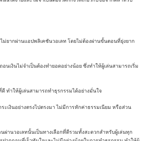
้ไม่ยากผ่านแอปพลิเคชันวอเลท โดยไม่ต้องผ่านขั้นตอนที่ยุ่งยาก
เงินไม่จำเป็นต้องทำยอดอย่างน้อย ซึ่งทำให้ผู้เล่นสามารถเริ่ม
่ดี ทำให้ผู้เล่นสามารถทำธุรกรรมได้อย่างมั่นใจ
ารชำระเงินอย่างตรงไปตรงมา ไม่มีการหักค่าธรรมเนียม หรือส่วน
่านวอเลทนั้นเป็นทางเลือกที่ดีรวมทั้งสะดวกสำหรับผู้เล่นทุก
ารฝากถอนที่เร็วทันใจและไม่มีอย่างน้อยในการทำธุรกรรม ทำให้ผู้