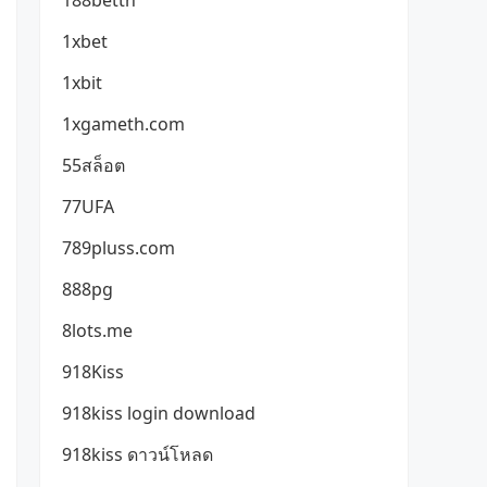
188betth
1xbet
1xbit
1xgameth.com
55สล็อต
77UFA
789pluss.com
888pg
8lots.me
918Kiss
918kiss login download
918kiss ดาวน์โหลด