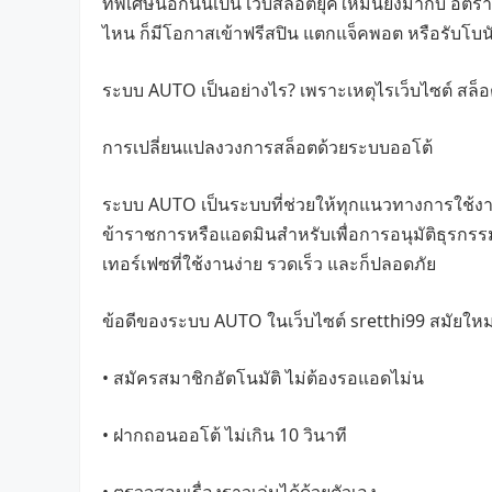
ที่พิเศษนอกนั้นเป็น เว็บสล็อตยุคใหม่นี้ยังมากับ อัต
ไหน ก็มีโอกาสเข้าฟรีสปิน แตกแจ็คพอต หรือรับโบนั
ระบบ AUTO เป็นอย่างไร? เพราะเหตุไรเว็บไซต์ สล็อ
การเปลี่ยนแปลงวงการสล็อตด้วยระบบออโต้
ระบบ AUTO เป็นระบบที่ช่วยให้ทุกแนวทางการใช้งานใน
ข้าราชการหรือแอดมินสำหรับเพื่อการอนุมัติธุรกรรม
เทอร์เฟซที่ใช้งานง่าย รวดเร็ว และก็ปลอดภัย
ข้อดีของระบบ AUTO ในเว็บไซต์ sretthi99 สมัยใหม
• สมัครสมาชิกอัตโนมัติ ไม่ต้องรอแอดไม่น
• ฝากถอนออโต้ ไม่เกิน 10 วินาที