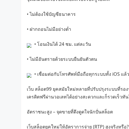
• ไม่ต้องใช้บัญชีธนาคาร
• ฝากถอนไม่มีอย่างต่ำ
• โอนเงินได้ 24 ชม. แต่ละวัน
• ไม่มีอันตรายด้วยระบบยืนยันตัวตน
• เชื่อมต่อกับโทรศัพท์มือถือทุกระบบทั้ง iOS แล้
เว็บ สล็อต99 ยุคสมัยใหม่หลายที่ปรับปรุงระบบที่รอ
เครดิตฟรีผ่านวอเลทได้อย่างสะดวกและก็รวดเร็วทัน
อัตราชนะสูง – จุดขายที่ดึงดูดใจนักปั่นสล็อต
เว็บสล็อตยุคใหม่ให้อัตราการจ่าย (RTP) สูงจริงหรือ? ห