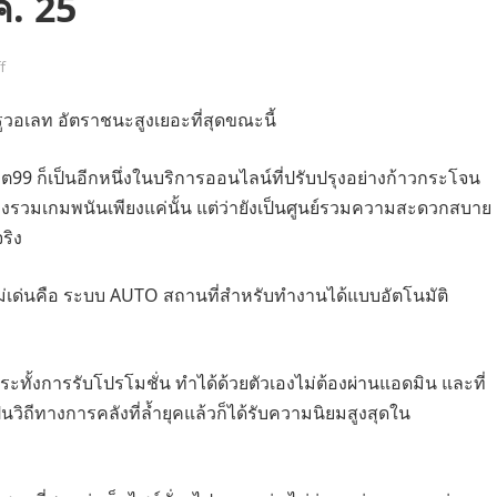
ค. 25
f
ูวอเลท อัตราชนะสูงเยอะที่สุดขณะนี้
ต99 ก็เป็นอีกหนึ่งในบริการออนไลน์ที่ปรับปรุงอย่างก้าวกระโจน
แหล่งรวมเกมพนันเพียงแค่นั้น แต่ว่ายังเป็นศูนย์รวมความสะดวกสบาย
ริง
หม่เด่นคือ ระบบ AUTO สถานที่สำหรับทำงานได้แบบอัตโนมัติ
ทั้งการรับโปรโมชั่น ทำได้ด้วยตัวเองไม่ต้องผ่านแอดมิน และที่
็นวิถีทางการคลังที่ล้ำยุคแล้วก็ได้รับความนิยมสูงสุดใน