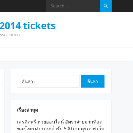
 2014 tickets
association
ค้นหา
สำหรับ:
เรื่องล่าสุด
เครดิตฟรี หวยออนไลน์ อัตราจ่ายมากที่สุด
ของไทย ฝากประจำรับ 500 เกมคุรภาพ เว็บ