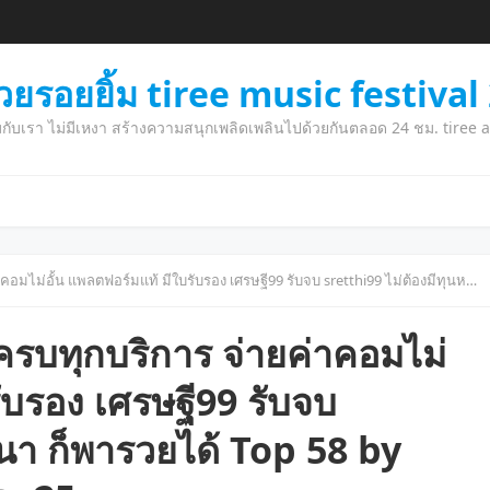
้วยรอยยิ้ม tiree music festival
กับเรา ไม่มีเหงา สร้างความสนุกเพลิดเพลินไปด้วยกันตลอด 24 ชม. tiree 
ร์มแท้ มีใบรับรอง เศรษฐี99 รับจบ sretthi99 ไม่ต้องมีทุนหนา ก็พารวยได้ Top 58 by Kaley St99a.com 2 ต.ค. 25
 ครบทุกบริการ จ่ายค่าคอมไม่
ับรอง เศรษฐี99 รับจบ
หนา ก็พารวยได้ Top 58 by