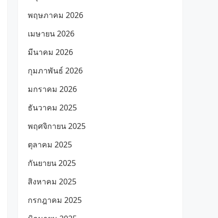
พฤษภาคม 2026
เมษายน 2026
มีนาคม 2026
กุมภาพันธ์ 2026
มกราคม 2026
ธันวาคม 2025
พฤศจิกายน 2025
ตุลาคม 2025
กันยายน 2025
สิงหาคม 2025
กรกฎาคม 2025