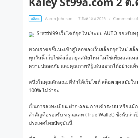
Kaley St99a.com 2 ต.
Aaron Johnson
—
7 สิงหาคม 2025
Comments of
สล็อต
Sretthi99 เว็บไซต์ยุคใหม่ระบบ AUTO รองรับทร
พวกเราขอชี้แนะเข้าสู่โลกของเว็บสล็อตยุคใหม่ สล็อ
ทุกวันนี้ เว็บไซต์สล็อตยุคสมัยใหม่ ไม่ใช่เพียงแค่
ความปลอดภัย และคุณภาพที่ผู้เล่นอยากได้อย่างแท้จ
หนึ่งในคุณลักษณะที่ทำให้เว็บไซต์ สล็อต ยุคสมัยใ
100% ไม่ว่าจะ
เป็นการลงทะเบียน ฝาก-ถอน การเข้าระบบ หรือแม้กระ
สำคัญคือรองรับ ทรูวอเลท (True Wallet) ซึ่งนับว่าเป
ประเทศไทยปัจจุบันนี้