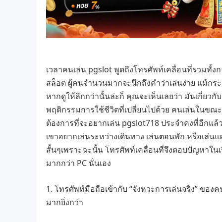
เวลาคนเล่น pgslot พูดถึงโทรศัพท์เคลื่อนที่รวมทั้งก
สล็อต ผู้คนจำนวนมากจะนึกถึงคำว่าเล่นง่าย แม้กระน
หากดูให้ลึกกว่านั้นล่ะก็ คุณจะเห็นเลยว่า มันเกี่ยวกับ
พฤติกรรมการใช้ชีวิตที่เปลี่ยนไปด้วย คนเล่นในขณะน
ต้องการที่จะอยากเล่น pgslot718 ประจำคงที่อีกแล้
เขาอยากเล่นระหว่างเดินทาง เล่นตอนพัก หรือเล่นแค
สั้นๆเพราะฉะนั้น โทรศัพท์เคลื่อนที่จึงตอบปัญหาในเรื
มากกว่า PC นั่นเอง
1. โทรศัพท์มือถือเข้ากับ “จังหวะการเล่นจริง” ของคน
มากยิ่งกว่า