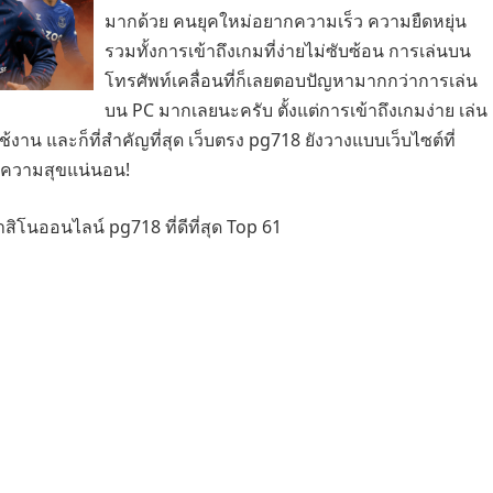
มากด้วย คนยุคใหม่อยากความเร็ว ความยืดหยุ่น
รวมทั้งการเข้าถึงเกมที่ง่ายไม่ซับซ้อน การเล่นบน
โทรศัพท์เคลื่อนที่ก็เลยตอบปัญหามากกว่าการเล่น
บน PC มากเลยนะครับ ตั้งแต่การเข้าถึงเกมง่าย เล่น
้งาน และก็ที่สำคัญที่สุด เว็บตรง pg718 ยังวางแบบเว็บไซต์ที่
งมีความสุขแน่นอน!
ิโนออนไลน์ pg718 ที่ดีที่สุด Top 61