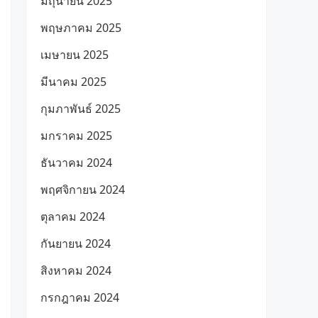
มิถุนายน 2025
พฤษภาคม 2025
เมษายน 2025
มีนาคม 2025
กุมภาพันธ์ 2025
มกราคม 2025
ธันวาคม 2024
พฤศจิกายน 2024
ตุลาคม 2024
กันยายน 2024
สิงหาคม 2024
กรกฎาคม 2024