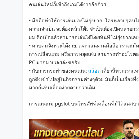
คนเล่นใหม่ก็เข้าถึงเกมได้ง่ายอีกด้วย
• มือถือทำให้การเล่นมองไม่ยุ่งยาก: ใครหลายๆคนไม่
ความจำเป็น จะต้องหน้าโต๊ะ จำเป็นต้องเปิดหลายกระ
ผม คือเปิดแล้วสามารถเล่นได้โดยทันที ไม่ยุ่งยากเลย
• ควบคุมจังหวะได้ง่าย: เวลาเล่นผ่านมือถือ เราจะมีค
การเปลี่ยนเกม หรือการหยุดเล่น สามารถทำอะไรตอน
PC มากมายเลยล่ะขอรับ
• กับการกระทำของคนเล่น:
สล็อต
เดี๋ยวนี้พวกเราแทบ
ถูกดึงเข้าไปอยู่ในกิจกรรมต่างๆด้วย มันก็เป็นเรื่องท
มากก็เล่นสล็อตง่ายดายกว่าเดิม
การเล่นเกม pgslot บนโทรศัพท์เคลื่อนที่มิได้แค่สบายกว