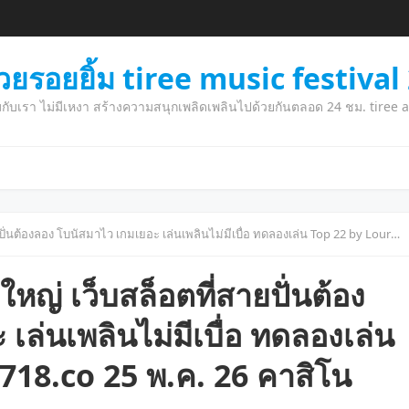
้วยรอยยิ้ม tiree music festival
กับเรา ไม่มีเหงา สร้างความสนุกเพลิดเพลินไปด้วยกันตลอด 24 ชม. tiree 
โบนัสมาไว เกมเยอะ เล่นเพลินไม่มีเบื่อ ทดลองเล่น Top 22 by Lourdes pg718.co 25 พ.ค. 26 คาสิโนออนไลน์
หญ่ เว็บสล็อตที่สายปั่นต้อง
ล่นเพลินไม่มีเบื่อ ทดลองเล่น
18.co 25 พ.ค. 26 คาสิโน