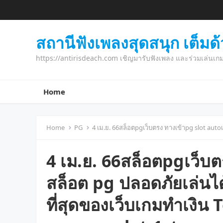
สถานีฟังเพลงสุดสนุก เต็มด
https://antirisdeach.com เชิญมารับฟังเพลง และร่วมเล่นเกม
Home
Home
PG
4 เม.ย. 66สล็อตpgเว็บตรง ทางเข้าpg slot autoเว็บสล็อต pg 
4 เม.ย. 66สล็อตpgเว็บต
สล็อต pg ปลอดภัยเล่นได
ที่สุดของเว็บเกมทำเงิน 