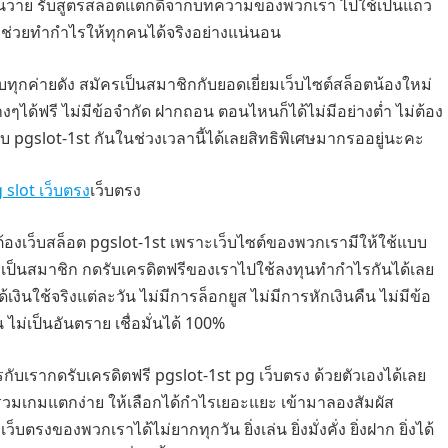
ก วุ่นวาย รับสูตรสล็อตแตกดีจากบทความของพวกเรา ไปใช้เป็นแถว
่วยทำกำไรให้ทุกคนได้จริงอย่างแน่นอน
ุกค่ายดัง สมัครเป็นสมาชิกกับยอดเยี่ยมเว็บไซต์สล็อตน้องใหม่
่างๆได้ฟรี ไม่มีข้อจำกัด ฝากถอน ตอนไหนก็ได้ไม่มีอย่างต่ำ ไม่ต้อง
บ pgslot-1st กันในช่วงเวลานี้ได้เลยสิทธิพิเศษมากรออยู่นะคะ
 slot เว็บตรง
เว็บตรง
้องเว็บสล็อต pgslot-1st เพราะเว็บไซต์ของพวกเรามีให้ใช้แบบ
ัครเป็นสมาชิก กดรับเครดิตฟรีของเราไปใช้ลงทุนทำกำไรกันได้เลย
นใช้จริงแต่ละวัน ไม่มีการล็อกยูส ไม่มีการหักเงินคืน ไม่มีข้อ
ไม่เป็นอันตราย เชื่อมั่นได้ 100%
ับเรากดรับเครดิตฟรี pgslot-1st pg เว็บตรง ด้วยตัวเองได้เลย
หญ่ รวมเกมแตกง่าย ให้เลือกได้กำไรเยอะแยะ เข้ามาลองสัมผัส
รงของพวกเราได้ไม่ยากทุกวัน ยิ่งเล่น ยิ่งมั่งคั่ง ยิ่งฝาก ยิ่งได้