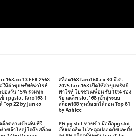
aro168.co 13 FEB 2568
สล็อต168 faro168.co 30 มี.ค.
ดให้ล่าขุมทรัพย์ฟาโรห์
2025 faro168 เปิดให้ล่าขุมทรัพย์
กของวัน 15% รวมทุก
ฟาโรห์ โปรชวนเพื่อน รับ 10% รอง
เข้า pgslot faro168 1
รับวอเล็ท slot168 เข้าสู่ระบบ
ด้ Top 22 by Junko
สล็อต168 ทุนน้อยก็ได้ถอน Top 61
by Ashlee
สล็อตทางเข้าเล่น พีจี
PG pg slot ทางเข้า มือถือpg slot
่ายเจ้าใหญ่ ใจถึง สล็อต
เว็บยอดฮิต ไม่สะดุดปลอดภัยและมั่ง
 Top 27 by Dennis
คง PG สล็อตเว็บตรง Top 70 by