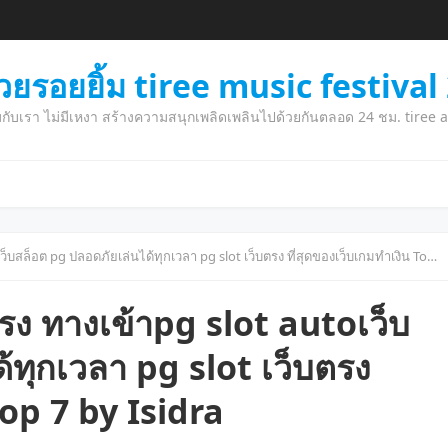
้วยรอยยิ้ม tiree music festival
กับเรา ไม่มีเหงา สร้างความสนุกเพลิดเพลินไปด้วยกันตลอด 24 ชม. tiree 
ปลอดภัยเล่นได้ทุกเวลา pg slot เว็บตรง ที่สุดของเว็บเกมทำเงิน Top 7 by Isidra www.pgslot-1st.com
รง ทางเข้าpg slot autoเว็บ
้ทุกเวลา pg slot เว็บตรง
Top 7 by Isidra