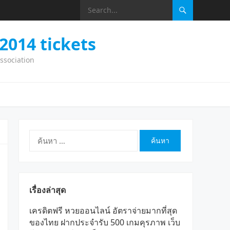
 2014 tickets
association
ค้นหา
สำหรับ:
เรื่องล่าสุด
เครดิตฟรี หวยออนไลน์ อัตราจ่ายมากที่สุด
ของไทย ฝากประจำรับ 500 เกมคุรภาพ เว็บ