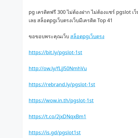
pg เครดิตฟรี 300 ไม่ต้องฝาก ไม่ต้องแชร์ pgslot เ
เลย สล็อตpgเว็บตรงเว็บมีเครดิต Top 41
ขอขอบพระคุณเว็บ
สล็อตpgเว็บตรง
https://bit.ly/pgslot-1st
http://ow.ly/fLjJ50NmhVu
https://rebrand.ly/pgslot-1st
https://wow.in.th/pgslot-1st
https://t.co/2jxDNqxBm1
https://is.gd/pgslot1st