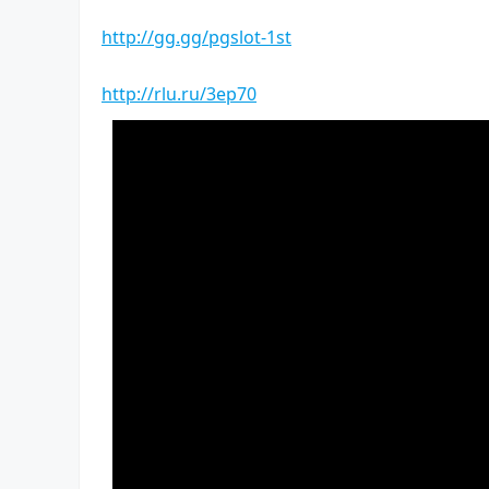
http://gg.gg/pgslot-1st
http://rlu.ru/3ep70