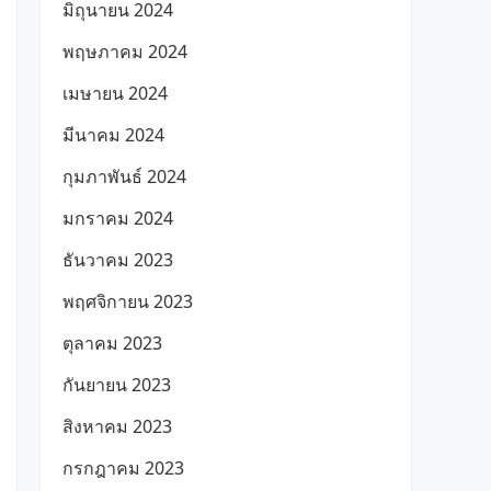
มิถุนายน 2024
พฤษภาคม 2024
เมษายน 2024
มีนาคม 2024
กุมภาพันธ์ 2024
มกราคม 2024
ธันวาคม 2023
พฤศจิกายน 2023
ตุลาคม 2023
กันยายน 2023
สิงหาคม 2023
กรกฎาคม 2023