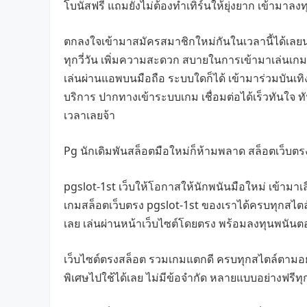
โบนัสฟรี แถมยังไม่ต้องทำเทิร์นให้ยุ่งยาก เข้ามาลงท
ตกลงใจเข้ามาสมัครสมาชิกใหม่กันในเวลานี้ได้เลยนะ
ทุกวี่วัน เพิ่มความสะดวก สบายในการเข้ามาเล่นเ
เล่นผ่านแอพบนมือถือ ระบบใดก็ได้ เข้ามาร่วมบันเท
บริการ ปากทางเข้าระบบเกม เชื่อมต่อได้เร็วทันใจ ทัน
เวลาเลยจ้า
Pg นักเดิมพันสล็อตมือใหม่ก็ห้ามพลาด สล็อตเว็บตร
pgslot-1st เว็บให้โอกาสให้นักพนันมือใหม่ เข้ามาเล
เกมสล็อตเว็บตรง pgslot-1st ของเราได้ครบทุกสไตล์
เลย เล่นผ่านหน้าเว็บไซต์โดยตรง พร้อมลงทุนพนันตอ
เว็บไซต์ตรงสล็อต รวมเกมแตกดี ครบทุกสไตล์ตามอยา
พิเศษไปใช้ได้เลย ไม่มีข้อจำกัด หลายแบบอย่างฟรีทุ