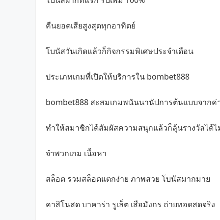
คืนยอดเสียสูงสุดทุกอาทิตย์
โบนัสวันเกิดแล้วก็กิจกรรมพิเศษประจำเดือน
ประเภทเกมที่เปิดให้บริการใน bombet888
bombet888 สะสมเกมพนันนานัปการต้นแบบจากค่าย
ทำให้สมาชิกได้สัมผัสความสนุกแล้วก็ลุ้นรางวัลได้ไม่
จำพวกเกม เนื้อหา
สล็อต รวมสล็อตแตกง่าย ภาพสวย โบนัสมากมาย
คาสิโนสด บาคาร่า รูเล็ต เสือมังกร ถ่ายทอดสดจริง