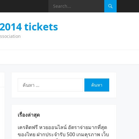
 2014 tickets
association
ค้นหา
สำหรับ:
เรื่องล่าสุด
เครดิตฟรี หวยออนไลน์ อัตราจ่ายมากที่สุด
ของไทย ฝากประจำรับ 500 เกมคุรภาพ เว็บ