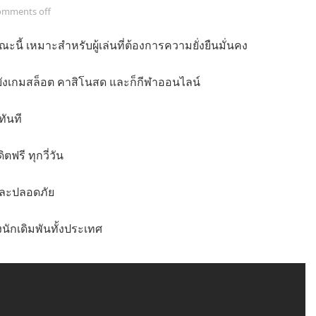
omments off
นี้ เหมาะสำหรับผู้เล่นที่ต้องการความยั่งยืนมั่นคง
ั้งยังเกมสล็อต คาสิโนสด และก็กีฬาออนไลน์
ทันที
ฟรี ทุกวี่วัน
และปลอดภัย
องนักเดิมพันทั้งประเทศ