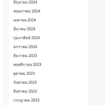
มิถุนายน 2024
พฤษภาคม 2024
เมษายน 2024
มีนาคม 2024
กุมภาพันธ์ 2024
มกราคม 2024
ธันวาคม 2023
พฤศจิกายน 2023
ตุลาคม 2023
กันยายน 2023
สิงหาคม 2023
กรกฎาคม 2023