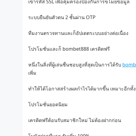
เข้ารหัส SSL เพื่อคุ้มครองป้องกันการขโมยข้อมูล
ระบบยืนยันตัวตน 2 ชั้นผ่าน OTP
ทีมงานตรวจทานและก็อัปเดตระบบอย่างต่อเนื่อง
โปรโมชั่นและก็ bombet888 เครดิตฟรี
หนึ่งในสิ่งที่ผู้เล่นชื่นชอบสูงที่สุดเป็นการได้รับ
bombe
เพิ่ม
ทำให้ได้โอกาสสร้างผลกำไรได้มากขึ้น เหมาะอีกทั้งส
โปรโมชั่นยอดนิยม
เครดิตฟรีต้อนรับสมาชิกใหม่ ไม่ต้องฝากก่อน
โบนัสฝากทีแรก รับเพิ่ม 100%