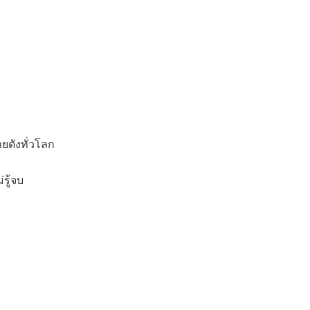
ดังทั่วโลก
รู้จบ