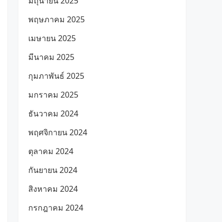
มิถุนายน 2025
พฤษภาคม 2025
เมษายน 2025
มีนาคม 2025
กุมภาพันธ์ 2025
มกราคม 2025
ธันวาคม 2024
พฤศจิกายน 2024
ตุลาคม 2024
กันยายน 2024
สิงหาคม 2024
กรกฎาคม 2024