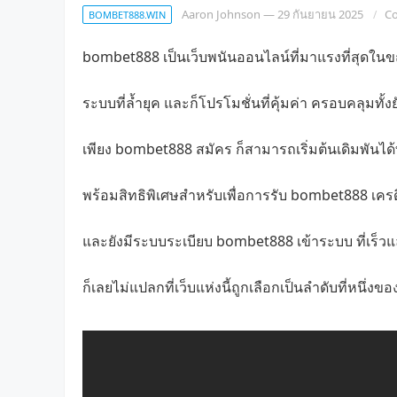
Aaron Johnson
—
29 กันยายน 2025
C
BOMBET888.WIN
bombet888 เป็นเว็บพนันออนไลน์ที่มาแรงที่สุดในขณะ
ระบบที่ล้ำยุค และก็โปรโมชั่นที่คุ้มค่า ครอบคลุมท
เพียง bombet888 สมัคร ก็สามารถเริ่มต้นเดิมพันได้
พร้อมสิทธิพิเศษสำหรับเพื่อการรับ bombet888 เครดิต
และยังมีระบบระเบียบ bombet888 เข้าระบบ ที่เร็ว
ก็เลยไม่แปลกที่เว็บแห่งนี้ถูกเลือกเป็นลำดับที่หนึ่งข