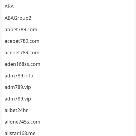
ABA
ABAGroup2
abbet789.com
acebet789.com
acebet789.com
aden168ss.com
adm789.info
adm789.vip
adm789.vip
allbet24hr
allone745s.com
allstar168.me