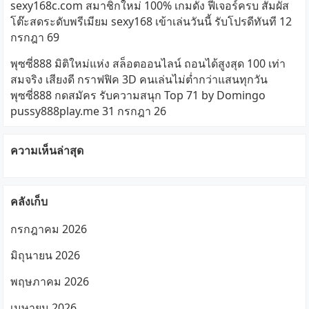
sexy168c.com สมาชิกใหม่ 100% เกมดัง ฟีเจอร์ครบ สัมผัส
โต๊ะสดระดับพรีเมียม sexy168 เข้าเล่นวันนี้ รับโปรดีทันที 12
กรกฎา 69
พุซซี่888 มิติใหม่แห่ง สล็อตออนไลน์ ถอนได้สูงสุด 100 เท่า
สมจริง เสียงดี กราฟฟิค 3D คนเล่นไม่ต่ำกว่าแสนทุกวัน
พุซซี่888 กดสมัคร รับความสนุก Top 71 by Domingo
pussy888play.me 31 กรกฎา 26
ความเห็นล่าสุด
คลังเก็บ
กรกฎาคม 2026
มิถุนายน 2026
พฤษภาคม 2026
เมษายน 2026