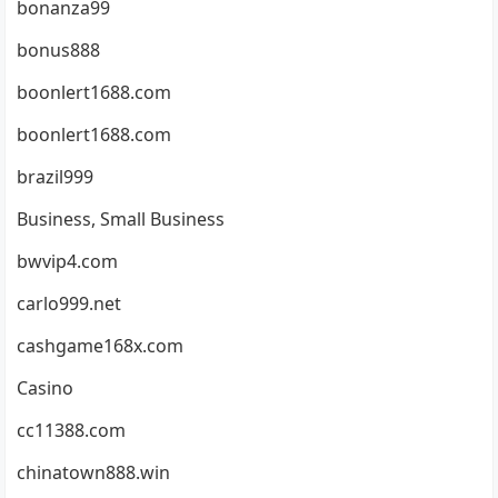
bonanza99
bonus888
boonlert1688.com
boonlert1688.com
brazil999
Business, Small Business
bwvip4.com
carlo999.net
cashgame168x.com
Casino
cc11388.com
chinatown888.win