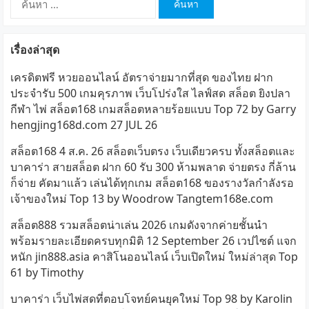
สำหรับ:
เรื่องล่าสุด
เครดิตฟรี หวยออนไลน์ อัตราจ่ายมากที่สุด ของไทย ฝาก
ประจำรับ 500 เกมคุรภาพ เว็บโปร่งใส ไลฟ์สด สล็อต ยิงปลา
กีฬา ไพ่ สล็อต168 เกมสล็อตหลายร้อยแบบ Top 72 by Garry
hengjing168d.com 27 JUL 26
สล็อต168 4 ส.ค. 26 สล็อตเว็บตรง เว็บเดียวครบ ทั้งสล็อตและ
บาคาร่า สายสล็อต ฝาก 60 รับ 300 ห้ามพลาด จ่ายตรง กี่ล้าน
ก็จ่าย คัดมาแล้ว เล่นได้ทุกเกม สล็อต168 ของรางวัลกำลังรอ
เจ้าของใหม่ Top 13 by Woodrow Tangtem168e.com
สล็อต888 รวมสล็อตน่าเล่น 2026 เกมดังจากค่ายชั้นนำ
พร้อมรายละเอียดครบทุกมิติ 12 September 26 เวปไซต์ แจก
หนัก jin888.asia คาสิโนออนไลน์ เว็บเปิดใหม่ ใหม่ล่าสุด Top
61 by Timothy
บาคาร่า เว็บไพ่สดที่ตอบโจทย์คนยุคใหม่ Top 98 by Karolin