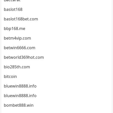
baslot168
baslot168bet.com
bbp168.me
betm4vip.com
betwin6666.com
betworld369hot.com
bio285th.com
bitcoin
bluewin8888.info
bluewin8888.info
bombet888.win