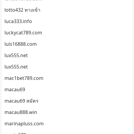
lotto432 ทางเข้า
luca333.info
luckycat789.com
luis16888.com
lux555.net
lux555.net
mac1bet789.com
macau69
macau69 สมัคร
macau888.win
marinapluss.com