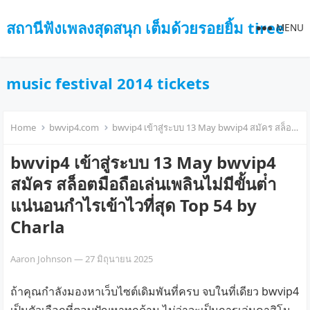
สถานีฟังเพลงสุดสนุก เต็มด้วยรอยยิ้ม tiree
MENU
music festival 2014 tickets
Home
bwvip4.com
bwvip4 เข้าสู่ระบบ 13 May bwvip4 สมัคร สล็อตมือถือเล่นเพลินไม่มีขั้นต่ําแน่นอนกำไรเข้าไวที่สุด Top 54 by Charla
bwvip4 เข้าสู่ระบบ 13 May bwvip4
สมัคร สล็อตมือถือเล่นเพลินไม่มีขั้นต่ํา
แน่นอนกำไรเข้าไวที่สุด Top 54 by
Charla
Aaron Johnson
—
27 มิถุนายน 2025
ถ้าคุณกำลังมองหาเว็บไซต์เดิมพันที่ครบ จบในที่เดียว bwvip4