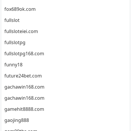
fox689ok.com
fullslot
fullsloteiei.com
fullslotpg
fullslotpg168.com
funny18
future24bet.com
gachawin168.com
gachawin168.com
gamehit8888.com
gaojing888