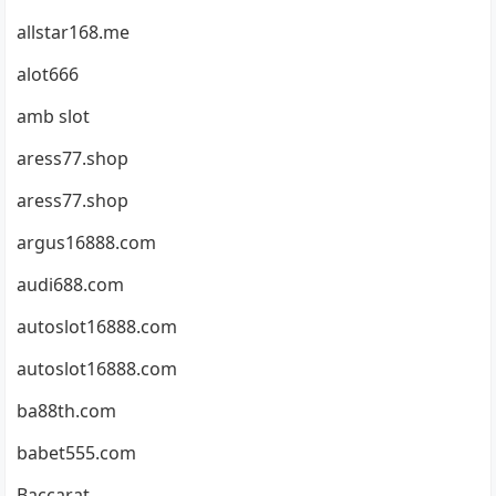
allstar168.me
alot666
amb slot
aress77.shop
aress77.shop
argus16888.com
audi688.com
autoslot16888.com
autoslot16888.com
ba88th.com
babet555.com
Baccarat