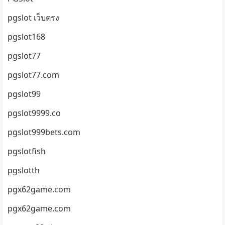
pgslot เว็บตรง
pgslot168
pgslot77
pgslot77.com
pgslot99
pgslot9999.co
pgslot999bets.com
pgslotfish
pgslotth
pgx62game.com
pgx62game.com