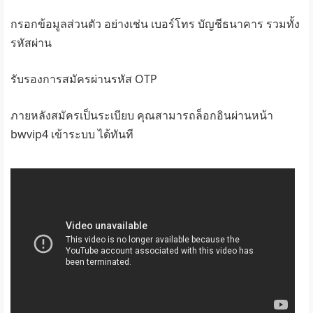
กรอกข้อมูลส่วนตัว อย่างเช่น เบอร์โทร บัญชีธนาคาร รวมทั้ง
รหัสผ่าน
รับรองการสมัครผ่านรหัส OTP
ภายหลังสมัครเป็นระเบียบ คุณสามารถล็อกอินผ่านหน้า
bwvip4 เข้าระบบ ได้ทันที