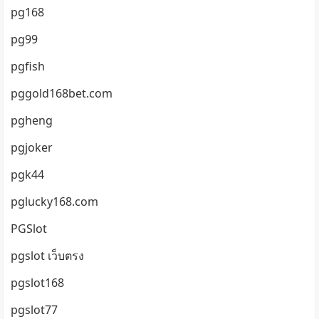
pg168
pg99
pgfish
pggold168bet.com
pgheng
pgjoker
pgk44
pglucky168.com
PGSlot
pgslot เว็บตรง
pgslot168
pgslot77