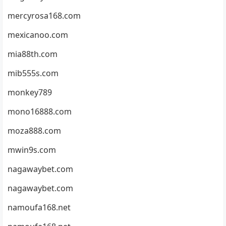
mercyrosa168.com
mexicanoo.com
mia88th.com
mib555s.com
monkey789
mono16888.com
moza888.com
mwin9s.com
nagawaybet.com
nagawaybet.com
namoufa168.net