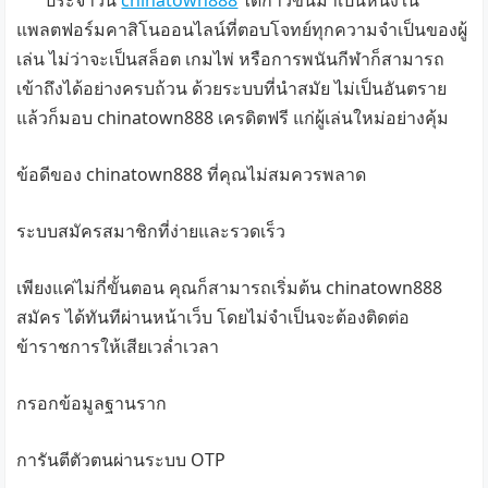
ประจำวัน
chinatown888
ได้ก้าวขึ้นมาเป็นหนึ่งใน
แพลตฟอร์มคาสิโนออนไลน์ที่ตอบโจทย์ทุกความจำเป็นของผู้
เล่น ไม่ว่าจะเป็นสล็อต เกมไพ่ หรือการพนันกีฬาก็สามารถ
เข้าถึงได้อย่างครบถ้วน ด้วยระบบที่นำสมัย ไม่เป็นอันตราย
แล้วก็มอบ chinatown888 เครดิตฟรี แก่ผู้เล่นใหม่อย่างคุ้ม
ข้อดีของ chinatown888 ที่คุณไม่สมควรพลาด
ระบบสมัครสมาชิกที่ง่ายและรวดเร็ว
เพียงแค่ไม่กี่ขั้นตอน คุณก็สามารถเริ่มต้น chinatown888
สมัคร ได้ทันทีผ่านหน้าเว็บ โดยไม่จำเป็นจะต้องติดต่อ
ข้าราชการให้เสียเวล่ำเวลา
กรอกข้อมูลฐานราก
การันตีตัวตนผ่านระบบ OTP