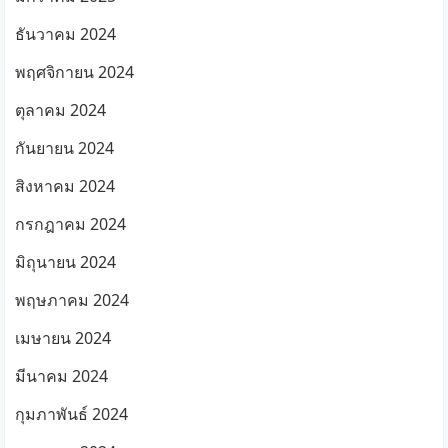
ธันวาคม 2024
พฤศจิกายน 2024
ตุลาคม 2024
กันยายน 2024
สิงหาคม 2024
กรกฎาคม 2024
มิถุนายน 2024
พฤษภาคม 2024
เมษายน 2024
มีนาคม 2024
กุมภาพันธ์ 2024