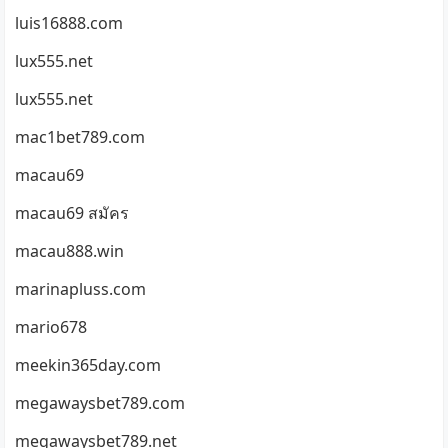
luis16888.com
lux555.net
lux555.net
mac1bet789.com
macau69
macau69 สมัคร
macau888.win
marinapluss.com
mario678
meekin365day.com
megawaysbet789.com
megawaysbet789.net