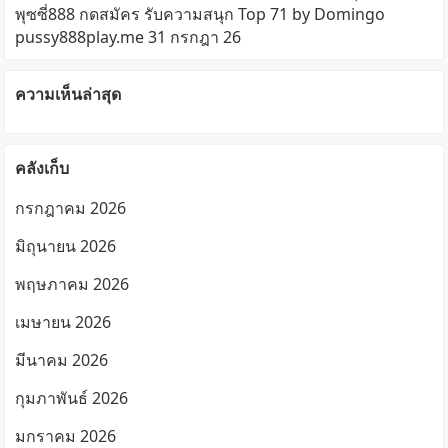
พุซซี่888 กดสมัคร รับความสนุก Top 71 by Domingo
pussy888play.me 31 กรกฎา 26
ความเห็นล่าสุด
คลังเก็บ
กรกฎาคม 2026
มิถุนายน 2026
พฤษภาคม 2026
เมษายน 2026
มีนาคม 2026
กุมภาพันธ์ 2026
มกราคม 2026