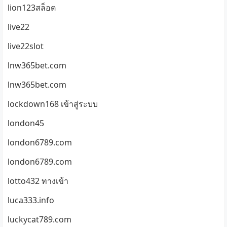
lion123สล็อต
live22
live22slot
lnw365bet.com
lnw365bet.com
lockdown168 เข้าสู่ระบบ
london45
london6789.com
london6789.com
lotto432 ทางเข้า
luca333.info
luckycat789.com