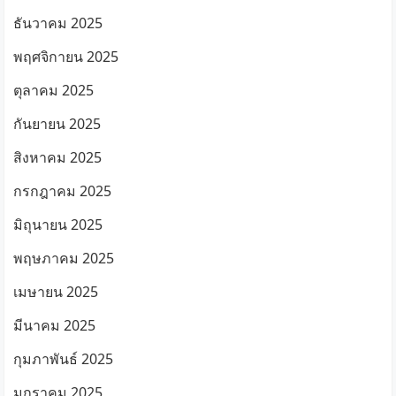
ธันวาคม 2025
พฤศจิกายน 2025
ตุลาคม 2025
กันยายน 2025
สิงหาคม 2025
กรกฎาคม 2025
มิถุนายน 2025
พฤษภาคม 2025
เมษายน 2025
มีนาคม 2025
กุมภาพันธ์ 2025
มกราคม 2025