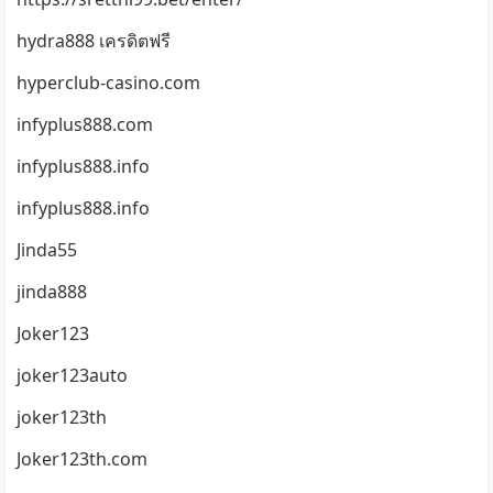
hydra888 เครดิตฟรี
hyperclub-casino.com
infyplus888.com
infyplus888.info
infyplus888.info
Jinda55
jinda888
Joker123
joker123auto
joker123th
Joker123th.com