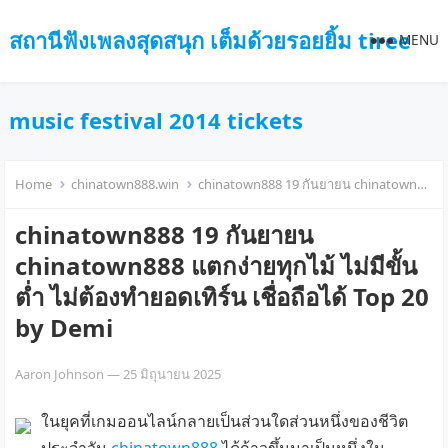
สถานีฟังเพลงสุดสนุก เต็มด้วยรอยยิ้ม tiree
MENU
music festival 2014 tickets
Home
chinatown888.win
chinatown888 19 กันยายน chinatown888 แตกง่ายทุกไม้ ไม่มีขั้นต่ำ ไม่ต้องทำยอดเทิร์น เชื่อถือได้ Top 20 by Demi
chinatown888 19 กันยายน
chinatown888 แตกง่ายทุกไม้ ไม่มีขั้น
ต่ำ ไม่ต้องทำยอดเทิร์น เชื่อถือได้ Top 20
by Demi
Aaron Johnson
—
25 มิถุนายน 2025
ในยุคที่เกมออนไลน์กลายเป็นส่วนใดส่วนหนึ่งของชีวิต