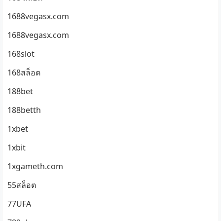
1688vegasx.com
1688vegasx.com
168slot
168สล็อต
188bet
188betth
1xbet
1xbit
1xgameth.com
55สล็อต
77UFA