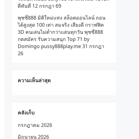
ดีทันที 12 กรกฎา 69
พุซซี่888 มิติใหม่แห่ง สล็อตออนไลน์ ถอน
ได้สูงสุด 100 เท่า สมจริง เสียงดี กราฟฟิค
3D คนเล่นไม่ต่ำกว่าแสนทุกวัน พุซซี่888
กดสมัคร รับความสนุก Top 71 by
Domingo pussy888play.me 31 กรกฎา
26
ความเห็นล่าสุด
คลังเก็บ
กรกฎาคม 2026
มิถุนายน 2026