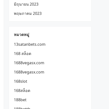
มิถุนายน 2023
พฤษภาคม 2023
หมวดหมู่
13satanbets.com
168 สล็อต
1688vegasx.com
1688vegasx.com
168slot
168สล็อต
188bet