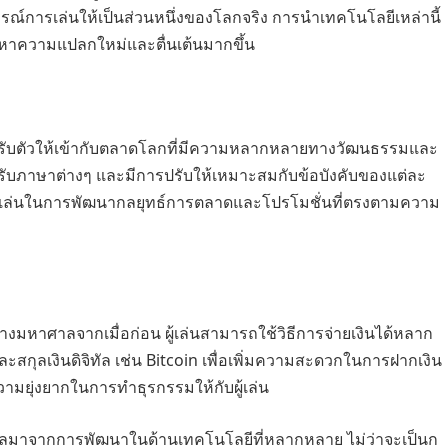
ณ์การเล่นให้เป็นส่วนหนึ่งของโลกจริง การนำเทคโนโลยีเหล่านี้
วงหาความแปลกใหม่และตื่นเต้นมากขึ้น
รับตัวให้เข้ากับตลาดโลกที่มีความหลากหลายทางวัฒนธรรมและ
ับภาษาต่างๆ และมีการปรับให้เหมาะสมกับข้อบังคับของแต่ละ
ผู้เล่นในการพัฒนากลยุทธ์การตลาดและโปรโมชั่นที่ตรงตามความ
:
งมหาศาลจากเมื่อก่อน ผู้เล่นสามารถใช้วิธีการจ่ายเงินได้หลาก
และสกุลเงินดิจิทัล เช่น Bitcoin เพื่อเพิ่มความสะดวกในการฝากเงิน
วามยุ่งยากในการทำธุรกรรมให้กับผู้เล่น
็นผลมาจากการพัฒนาในด้านเทคโนโลยีที่หลากหลาย ไม่ว่าจะเป็นก