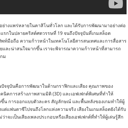
ยมอย่างแพร่หลายในคาสิโนทั่วโลก และได้รับการพัฒนามาอย่างต่อ
กแรกในปลายคริสต์ศตวรรษที่ 19 จนถึงปัจจุบันที่เกมสล็อต
ัพท์มือถือ ความก้าวหน้าในเทคโนโลยีสารสนเทศและการสื่อสาร
ายและน่าสนใจมากขึ้น เราจะพิจารณาความก้าวหน้าที่สามารถ
าเกม
ตในปัจจุบันคือการพัฒนาในด้านกราฟิกและเสียง คุณภาพของ
คนิคการสร้างภาพสามมิติ (3D) และเอฟเฟกต์พิเศษที่ทำให้
งขึ้น การออกแบบตัวละคร สัญลักษณ์ และพื้นหลังของเกมทำให้ผู้
้งแต่แฟนตาซีไปจนถึงโลกแห่งความจริง เสียงในเกมสล็อตยังได้รับ
าจะเป็นเสียงเพลงประกอบหรือเสียงเอฟเฟกต์ที่ทำให้ผู้เล่นรู้สึก