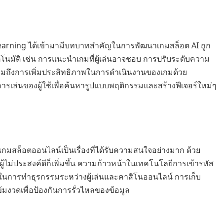
earning ได้เข้ามามีบทบาทสำคัญในการพัฒนาเกมสล็อต AI ถูก
โนมัติ เช่น การแนะนำเกมที่ผู้เล่นอาจชอบ การปรับระดับความ
มถึงการเพิ่มประสิทธิภาพในการดำเนินงานของเกมด้วย
ารเล่นของผู้ใช้เพื่อค้นหารูปแบบพฤติกรรมและสร้างฟีเจอร์ใหม่ๆ
สล็อตออนไลน์เป็นเรื่องที่ได้รับความสนใจอย่างมาก ด้วย
กผู้ไม่ประสงค์ดีก็เพิ่มขึ้น ความก้าวหน้าในเทคโนโลยีการเข้ารหัส
ยในการทำธุรกรรมระหว่างผู้เล่นและคาสิโนออนไลน์ การเก็บ
ข้มงวดเพื่อป้องกันการรั่วไหลของข้อมูล