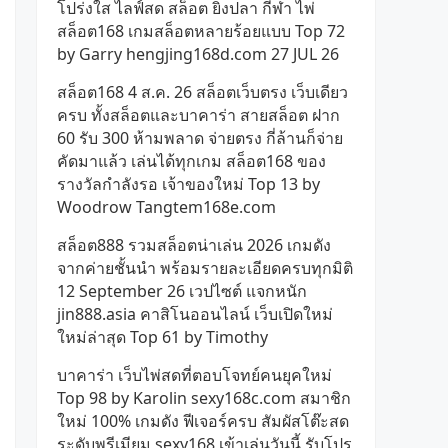
โปร่งใส ไลฟ์สด สล็อต ยิงปลา กีฬา ไพ่
สล็อต168 เกมสล็อตหลายร้อยแบบ Top 72
by Garry hengjing168d.com 27 JUL 26
สล็อต168 4 ส.ค. 26 สล็อตเว็บตรง เว็บเดียว
ครบ ทั้งสล็อตและบาคาร่า สายสล็อต ฝาก
60 รับ 300 ห้ามพลาด จ่ายตรง กี่ล้านก็จ่าย
คัดมาแล้ว เล่นได้ทุกเกม สล็อต168 ของ
รางวัลกำลังรอ เจ้าของใหม่ Top 13 by
Woodrow Tangtem168e.com
สล็อต888 รวมสล็อตน่าเล่น 2026 เกมดัง
จากค่ายชั้นนำ พร้อมรายละเอียดครบทุกมิติ
12 September 26 เวปไซต์ แจกหนัก
jin888.asia คาสิโนออนไลน์ เว็บเปิดใหม่
ใหม่ล่าสุด Top 61 by Timothy
บาคาร่า เว็บไพ่สดที่ตอบโจทย์คนยุคใหม่
Top 98 by Karolin sexy168c.com สมาชิก
ใหม่ 100% เกมดัง ฟีเจอร์ครบ สัมผัสโต๊ะสด
ระดับพรีเมียม sexy168 เข้าเล่นวันนี้ รับโปร